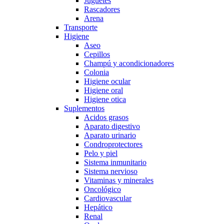
Juguetes
Rascadores
Arena
Transporte
Higiene
Aseo
Cepillos
Champú y acondicionadores
Colonia
Higiene ocular
Higiene oral
Higiene otica
Suplementos
Acidos grasos
Aparato digestivo
Aparato urinario
Condroprotectores
Pelo y piel
Sistema inmunitario
Sistema nervioso
Vitaminas y minerales
Oncológico
Cardiovascular
Hepático
Renal