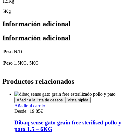
1.5Kg
5Kg
Información adicional
Información adicional
Peso
N/D
Peso
1.5KG, 5KG
Productos relacionados
Añadir a la lista de deseos
Vista rápida
Este
Añadir al carrito
producto
Desde:
19.85
€
tiene
múltiples
Dibaq sense gato grain free sterilised pollo y
variantes.
pato 1.5 – 6KG
Las