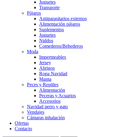
Juguetes
Transporte
Pájaros
Antiparasitarios externos
Alimentación pájaros
Suplementos
Juguetes
Niddos
Comederos/Bebederos
Moda
Impermeables
Jersey
Abrigos
Ropa Navidad
Manta
Peces y Reptiles
Alimentación
Peceras y Acuarios
Accesorios
Navidad perro y gato
Vendajes
Cámaras inhalación
Ofertas
Contacto