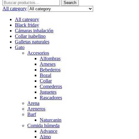
Search
Search
for:
All category
All category
Black friday
Cámaras inhalación
Collar isabelino
Galletas naturales
Gato
Accesorios
Alfombras
Arneses
Bebederos
Bozal
Collar
Comederos
Juguetes
Rascadores
Arena
Areneros
Barf
Naturcanin
Comida húmeda
Advance
Almo