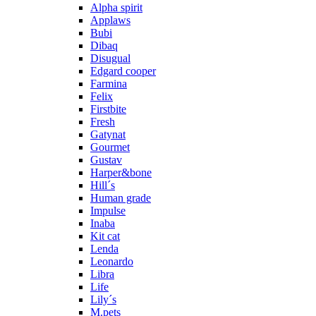
Alpha spirit
Applaws
Bubi
Dibaq
Disugual
Edgard cooper
Farmina
Felix
Firstbite
Fresh
Gatynat
Gourmet
Gustav
Harper&bone
Hill´s
Human grade
Impulse
Inaba
Kit cat
Lenda
Leonardo
Libra
Life
Lily´s
M.pets