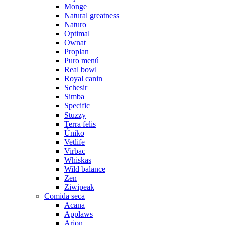
Monge
Natural greatness
Naturo
Optimal
Ownat
Proplan
Puro menú
Real bowl
Royal canin
Schesir
Simba
Specific
Stuzzy
Terra felis
Úniko
Vetlife
Virbac
Whiskas
Wild balance
Zen
Ziwipeak
Comida seca
Acana
Applaws
Arion