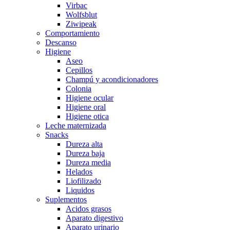
Virbac
Wolfsblut
Ziwipeak
Comportamiento
Descanso
Higiene
Aseo
Cepillos
Champú y acondicionadores
Colonia
Higiene ocular
Higiene oral
Higiene otica
Leche maternizada
Snacks
Dureza alta
Dureza baja
Dureza media
Helados
Liofilizado
Liquidos
Suplementos
Acidos grasos
Aparato digestivo
Aparato urinario