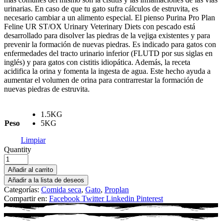
urinarias. En caso de que tu gato sufra cálculos de estruvita, es
necesario cambiar a un alimento especial. El pienso Purina Pro Plan
Feline UR ST/OX Urinary Veterinary Diets con pescado está
desarrollado para disolver las piedras de la vejiga existentes y para
prevenir la formación de nuevas piedras. Es indicado para gatos con
enfermedades del tracto urinario inferior (FLUTD por sus siglas en
inglés) y para gatos con cistitis idiopática. Además, la receta
acidifica la orina y fomenta la ingesta de agua. Este hecho ayuda a
aumentar el volumen de orina para contrarrestar la formación de
nuevas piedras de estruvita.
1.5KG
Peso
5KG
Limpiar
Quantity
Añadir al carrito
Añadir a la lista de deseos
Categorías:
Comida seca
,
Gato
,
Proplan
Compartir en:
Facebook
Twitter
Linkedin
Pinterest