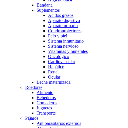
Bandana
Suplementos
Acidos grasos
Aparato digestivo
Aparato urinario
Condroprotectores
Pelo y piel
Sistema inmunitario
Sistema nervioso
Vitaminas y minerales
Oncológico
Cardiovascular
Hepático
Renal
Ocular
Leche maternizada
Roedores
Alimento
Bebederos
Comederos
Juguetes
Transporte
Pájaros
Antiparasitarios externos