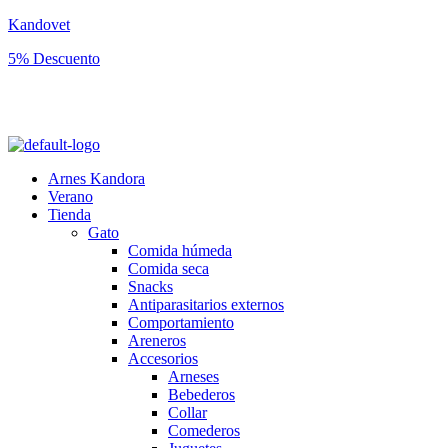
Kandovet
5% Descuento
Regístrate y consigue un código descuento del 5% en tu primera
compra.
Arnes Kandora
Verano
Tienda
Gato
Comida húmeda
Comida seca
Snacks
Antiparasitarios externos
Comportamiento
Areneros
Accesorios
Arneses
Bebederos
Collar
Comederos