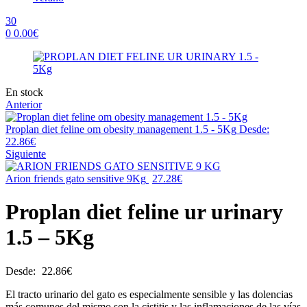
30
0
0.00
€
Menu
Availability:
En stock
Anterior
Proplan diet feline om obesity management 1.5 - 5Kg
Desde:
22.86
€
Siguiente
Arion friends gato sensitive 9Kg
27.28
€
Proplan diet feline ur urinary
1.5 – 5Kg
Desde:
22.86
€
El tracto urinario del gato es especialmente sensible y las dolencias
más comunes del mismo son la cistitis y las inflamaciones de las vías