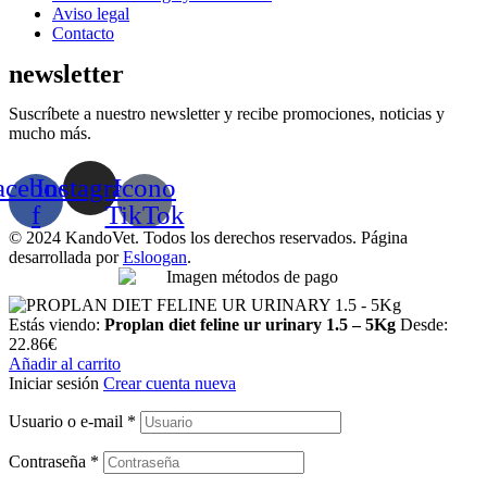
Aviso legal
Contacto
newsletter
Suscríbete a nuestro newsletter y recibe promociones, noticias y
mucho más.
acebook-
Instagram
Icono
f
TikTok
© 2024 KandoVet. Todos los derechos reservados. Página
desarrollada por
Esloogan
.
Estás viendo:
Proplan diet feline ur urinary 1.5 – 5Kg
Desde:
22.86
€
Añadir al carrito
Iniciar sesión
Crear cuenta nueva
Usuario o e-mail
*
Contraseña
*