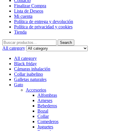
Contacto
Finalizar Compra
Lista de Deseos
Mi cuenta
Política de entrega y devolución
Política de privacidad y cookies
Tienda
Search
Search
for:
All category
All category
Black friday
Cámaras inhalación
Collar isabelino
Galletas naturales
Gato
Accesorios
Alfombras
Arneses
Bebederos
Bozal
Collar
Comederos
Juguetes