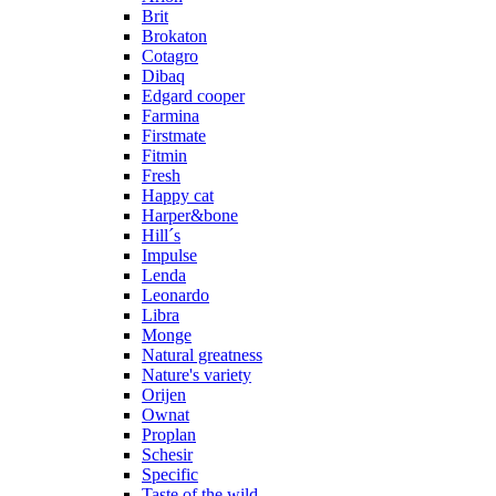
Brit
Brokaton
Cotagro
Dibaq
Edgard cooper
Farmina
Firstmate
Fitmin
Fresh
Happy cat
Harper&bone
Hill´s
Impulse
Lenda
Leonardo
Libra
Monge
Natural greatness
Nature's variety
Orijen
Ownat
Proplan
Schesir
Specific
Taste of the wild