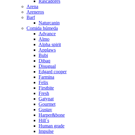
Rascadores
Arena
Areneros
Barf
Naturcanin
Comida húmeda
Advance
Almo
Alpha spirit
Applaws
Bubi
Dibaq
Disugual
Edgard cooper
Farmina
Felix
Firstbite
Fresh
Gatynat
Gourmet
Gustav
Harper&bone
Hill´s
Human grade
Impulse