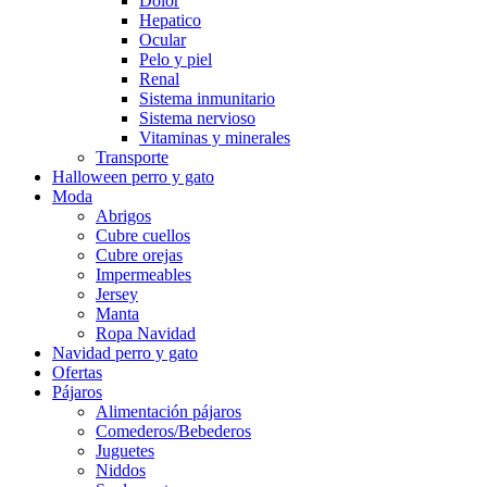
Dolor
Hepatico
Ocular
Pelo y piel
Renal
Sistema inmunitario
Sistema nervioso
Vitaminas y minerales
Transporte
Halloween perro y gato
Moda
Abrigos
Cubre cuellos
Cubre orejas
Impermeables
Jersey
Manta
Ropa Navidad
Navidad perro y gato
Ofertas
Pájaros
Alimentación pájaros
Comederos/Bebederos
Juguetes
Niddos