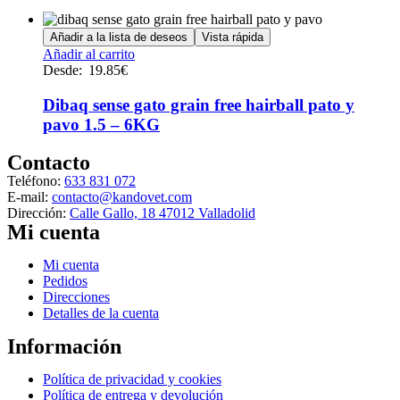
Añadir a la lista de deseos
Vista rápida
Este
Añadir al carrito
producto
Desde:
19.85
€
tiene
múltiples
Dibaq sense gato grain free hairball pato y
variantes.
pavo 1.5 – 6KG
Las
opciones
Contacto
se
Teléfono:
633 831 072
pueden
E-mail:
contacto@kandovet.com
elegir
Dirección:
Calle Gallo, 18 47012 Valladolid
en
Mi cuenta
la
página
de
Menú
Mi cuenta
producto
Pedidos
Direcciones
Detalles de la cuenta
Información
Menú
Política de privacidad y cookies
Política de entrega y devolución