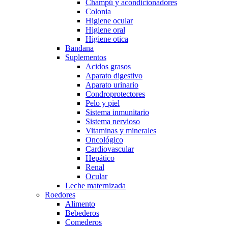
Champú y acondicionadores
Colonia
Higiene ocular
Higiene oral
Higiene otica
Bandana
Suplementos
Acidos grasos
Aparato digestivo
Aparato urinario
Condroprotectores
Pelo y piel
Sistema inmunitario
Sistema nervioso
Vitaminas y minerales
Oncológico
Cardiovascular
Hepático
Renal
Ocular
Leche maternizada
Roedores
Alimento
Bebederos
Comederos