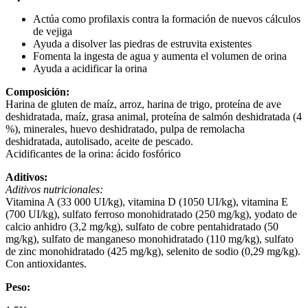
Actúa como profilaxis contra la formación de nuevos cálculos
de vejiga
Ayuda a disolver las piedras de estruvita existentes
Fomenta la ingesta de agua y aumenta el volumen de orina
Ayuda a acidificar la orina
Composición:
Harina de gluten de maíz, arroz, harina de trigo, proteína de ave
deshidratada, maíz, grasa animal, proteína de salmón deshidratada (4
%), minerales, huevo deshidratado, pulpa de remolacha
deshidratada, autolisado, aceite de pescado.
Acidificantes de la orina: ácido fosfórico
Aditivos:
Aditivos nutricionales:
Vitamina A (33 000 UI/kg), vitamina D (1050 UI/kg), vitamina E
(700 UI/kg), sulfato ferroso monohidratado (250 mg/kg), yodato de
calcio anhidro (3,2 mg/kg), sulfato de cobre pentahidratado (50
mg/kg), sulfato de manganeso monohidratado (110 mg/kg), sulfato
de zinc monohidratado (425 mg/kg), selenito de sodio (0,29 mg/kg).
Con antioxidantes.
Peso: