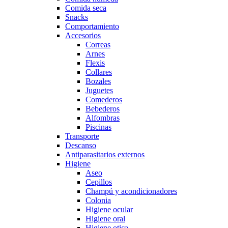
Comida seca
Snacks
Comportamiento
Accesorios
Correas
Arnes
Flexis
Collares
Bozales
Juguetes
Comederos
Bebederos
Alfombras
Piscinas
Transporte
Descanso
Antiparasitarios externos
Higiene
Aseo
Cepillos
Champú y acondicionadores
Colonia
Higiene ocular
Higiene oral
Higiene otica