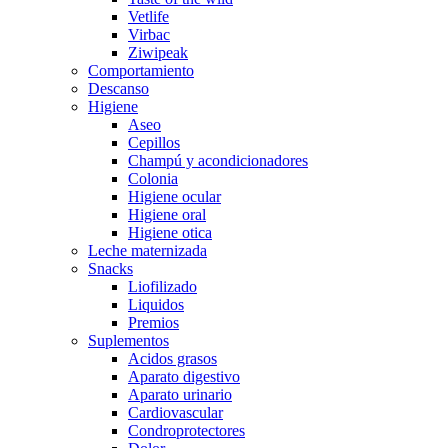
Vetlife
Virbac
Ziwipeak
Comportamiento
Descanso
Higiene
Aseo
Cepillos
Champú y acondicionadores
Colonia
Higiene ocular
Higiene oral
Higiene otica
Leche maternizada
Snacks
Liofilizado
Liquidos
Premios
Suplementos
Acidos grasos
Aparato digestivo
Aparato urinario
Cardiovascular
Condroprotectores