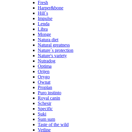
Fresh
Harper&bone
Hill´s
Impulse
Lenda
Libra
Monge
Natura diet
Natural greatness
Nature´s protection
Nature's variety
Nutradog
Optima
Orijen
Orygo
Ownat
Proplan
Puro instinto
Royal canin
Schesir
Specific
Suki
Sum sum
Taste of the wild
Vetline