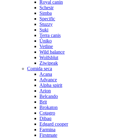
Royal canin
Schesir
Simba
Specific
Stuzzy
Suki
Terra canis
Úniko
Vetline
Wild balance
Wolfsblut
Ziwipeak
Comida seca
Acana
Advance
Alpha spirit
Arion
Belcando
Brit
Brokaton
Cotagro
Dibaq
Edgard cooper
Farmina
Firstmate