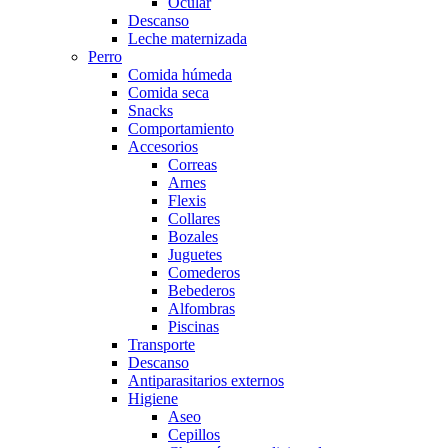
Ocular
Descanso
Leche maternizada
Perro
Comida húmeda
Comida seca
Snacks
Comportamiento
Accesorios
Correas
Arnes
Flexis
Collares
Bozales
Juguetes
Comederos
Bebederos
Alfombras
Piscinas
Transporte
Descanso
Antiparasitarios externos
Higiene
Aseo
Cepillos