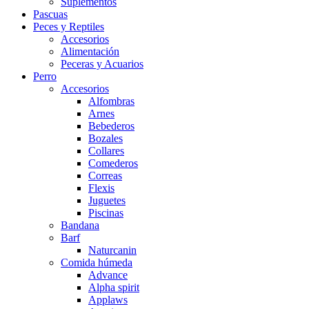
Suplementos
Pascuas
Peces y Reptiles
Accesorios
Alimentación
Peceras y Acuarios
Perro
Accesorios
Alfombras
Arnes
Bebederos
Bozales
Collares
Comederos
Correas
Flexis
Juguetes
Piscinas
Bandana
Barf
Naturcanin
Comida húmeda
Advance
Alpha spirit
Applaws