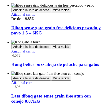
opciones
se
Añadir a la lista de deseos
Vista rápida
pueden
Este
Añadir al carrito
elegir
producto
Desde:
19.85
€
en
tiene
la
múltiples
Dibaq sense gato grain free delicious pescado y
página
variantes.
de
pavo 1.5 – 6KG
Las
producto
opciones
se
Añadir a la lista de deseos
Vista rápida
pueden
Añadir al carrito
elegir
4.07
€
en
la
Kong better buzz abeja de peluche para gatos
página
de
producto
Añadir a la lista de deseos
Vista rápida
Añadir al carrito
1.60
€
Lata dibaq gato sense grain free atun con
conejo 0.07KG