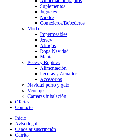
Alimentación pájaros
Suplementos
Juguetes
Niddos
Comederos/Bebederos
Moda
Impermeables
Jersey
Abrigos
Ropa Navidad
Manta
Peces y Reptiles
Alimentación
Peceras y Acuarios
Accesorios
Navidad perro y gato
Vendajes
Cámaras inhalación
Ofertas
Contacto
Inicio
Aviso legal
Cancelar suscripción
Carrito