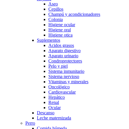
Aseo
Cepillos
Champú y acondicionadores
Colonia
Higiene ocular
Higiene oral
Higiene otica
Suplementos
Acidos grasos
Aparato digestivo
Aparato urinario
Condroprotectores
Pelo y piel
Sistema inmunitario
Sistema nervioso
Vitaminas y minerales
Oncológico
Cardiovascular
Hepático
Renal
Ocular
Descanso
Leche maternizada
Perro
Comida húmeda