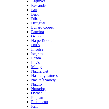
Arquivet
Belcando
Brit
Bubi
Dibaq
Disugual
Edgard cooper
Farmina
Gemon
Harper&bone
Hill´s
Impulse
Isegrim
Lenda
Lily's
Monge
Natura diet
Natural greatness
Nature´s variety
Naturo
Nutradog
Ownat
Proplan
Puro menú
Rafi