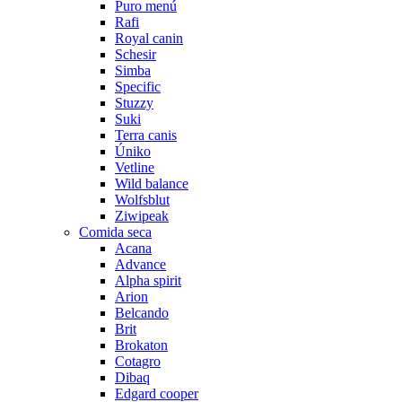
Puro menú
Rafi
Royal canin
Schesir
Simba
Specific
Stuzzy
Suki
Terra canis
Úniko
Vetline
Wild balance
Wolfsblut
Ziwipeak
Comida seca
Acana
Advance
Alpha spirit
Arion
Belcando
Brit
Brokaton
Cotagro
Dibaq
Edgard cooper