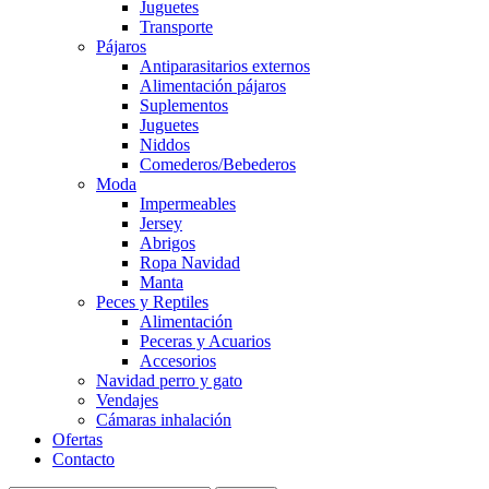
Juguetes
Transporte
Pájaros
Antiparasitarios externos
Alimentación pájaros
Suplementos
Juguetes
Niddos
Comederos/Bebederos
Moda
Impermeables
Jersey
Abrigos
Ropa Navidad
Manta
Peces y Reptiles
Alimentación
Peceras y Acuarios
Accesorios
Navidad perro y gato
Vendajes
Cámaras inhalación
Ofertas
Contacto