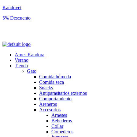
Kandovet
5% Descuento
Regístrate y consigue un código descuento del 5% en tu primera
compra.
Arnes Kandora
Verano
Tienda
Gato
Comida húmeda
Comida seca
Snacks
Antiparasitarios externos
Comportamiento
Areneros
Accesorios
Arneses
Bebederos
Collar
Comederos