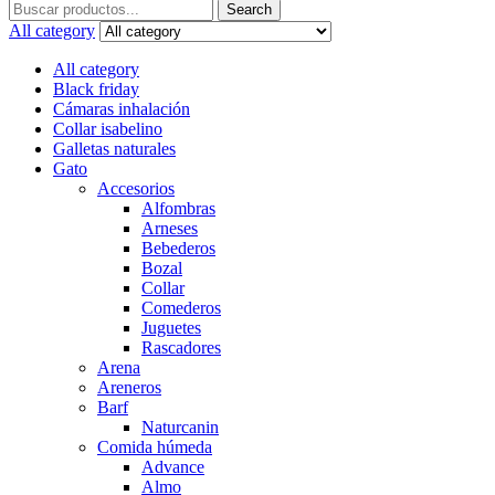
Search
Search
for:
All category
All category
Black friday
Cámaras inhalación
Collar isabelino
Galletas naturales
Gato
Accesorios
Alfombras
Arneses
Bebederos
Bozal
Collar
Comederos
Juguetes
Rascadores
Arena
Areneros
Barf
Naturcanin
Comida húmeda
Advance
Almo