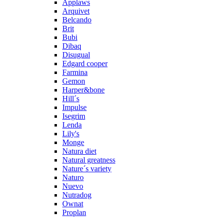
Applaws
Arquivet
Belcando
Brit
Bubi
Dibaq
Disugual
Edgard cooper
Farmina
Gemon
Harper&bone
Hill´s
Impulse
Isegrim
Lenda
Lily's
Monge
Natura diet
Natural greatness
Nature´s variety
Naturo
Nuevo
Nutradog
Ownat
Proplan