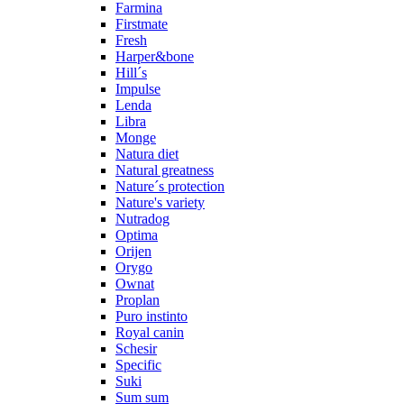
Farmina
Firstmate
Fresh
Harper&bone
Hill´s
Impulse
Lenda
Libra
Monge
Natura diet
Natural greatness
Nature´s protection
Nature's variety
Nutradog
Optima
Orijen
Orygo
Ownat
Proplan
Puro instinto
Royal canin
Schesir
Specific
Suki
Sum sum