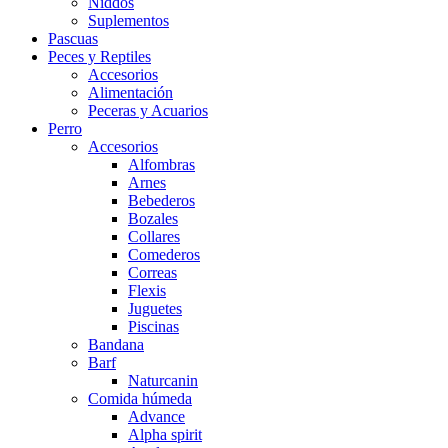
Niddos
Suplementos
Pascuas
Peces y Reptiles
Accesorios
Alimentación
Peceras y Acuarios
Perro
Accesorios
Alfombras
Arnes
Bebederos
Bozales
Collares
Comederos
Correas
Flexis
Juguetes
Piscinas
Bandana
Barf
Naturcanin
Comida húmeda
Advance
Alpha spirit