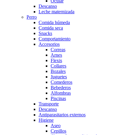
Ocular
Descanso
Leche maternizada
Perro
Comida húmeda
Comida seca
Snacks
Comportamiento
Accesorios
Correas
Arnes
Flexis
Collares
Bozales
Juguetes
Comederos
Bebederos
Alfombras
Piscinas
Transporte
Descanso
Antiparasitarios externos
Higiene
Aseo
Cepillos