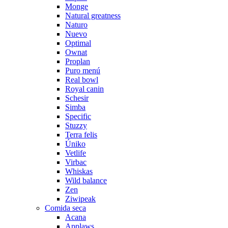
Monge
Natural greatness
Naturo
Nuevo
Optimal
Ownat
Proplan
Puro menú
Real bowl
Royal canin
Schesir
Simba
Specific
Stuzzy
Terra felis
Úniko
Vetlife
Virbac
Whiskas
Wild balance
Zen
Ziwipeak
Comida seca
Acana
Applaws