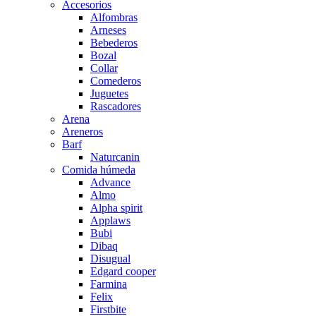
Accesorios
Alfombras
Arneses
Bebederos
Bozal
Collar
Comederos
Juguetes
Rascadores
Arena
Areneros
Barf
Naturcanin
Comida húmeda
Advance
Almo
Alpha spirit
Applaws
Bubi
Dibaq
Disugual
Edgard cooper
Farmina
Felix
Firstbite