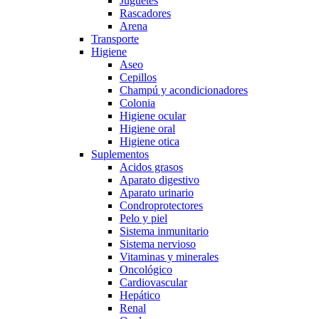
Juguetes
Rascadores
Arena
Transporte
Higiene
Aseo
Cepillos
Champú y acondicionadores
Colonia
Higiene ocular
Higiene oral
Higiene otica
Suplementos
Acidos grasos
Aparato digestivo
Aparato urinario
Condroprotectores
Pelo y piel
Sistema inmunitario
Sistema nervioso
Vitaminas y minerales
Oncológico
Cardiovascular
Hepático
Renal