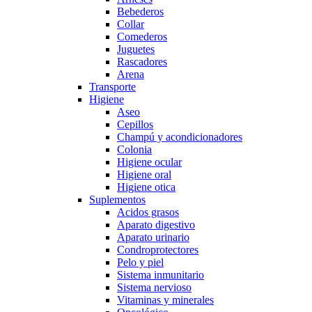
Bebederos
Collar
Comederos
Juguetes
Rascadores
Arena
Transporte
Higiene
Aseo
Cepillos
Champú y acondicionadores
Colonia
Higiene ocular
Higiene oral
Higiene otica
Suplementos
Acidos grasos
Aparato digestivo
Aparato urinario
Condroprotectores
Pelo y piel
Sistema inmunitario
Sistema nervioso
Vitaminas y minerales