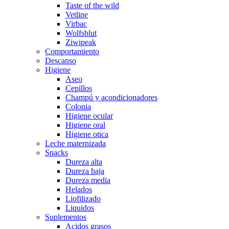
Taste of the wild
Vetline
Virbac
Wolfsblut
Ziwipeak
Comportamiento
Descanso
Higiene
Aseo
Cepillos
Champú y acondicionadores
Colonia
Higiene ocular
Higiene oral
Higiene otica
Leche maternizada
Snacks
Dureza alta
Dureza baja
Dureza media
Helados
Liofilizado
Liquidos
Suplementos
Acidos grasos