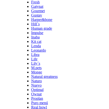
Fresh
Gatynat
Gourmet
Gustav
Harper&bone
Hill´s
Human grade
Impulse
Inaba
Kit cat
Lenda
Leonardo
Libra
Life
Lily´s
M.pets
Monge
Natural greatness
Naturo
Nuevo
Optimal
Ownat
Proplan
Puro menú
Real bowl