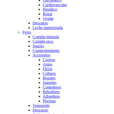
Oncológico
Cardiovascular
Hepático
Renal
Ocular
Descanso
Leche maternizada
Perro
Comida húmeda
Comida seca
Snacks
Comportamiento
Accesorios
Correas
Arnes
Flexis
Collares
Bozales
Juguetes
Comederos
Bebederos
Alfombras
Piscinas
Transporte
Descanso