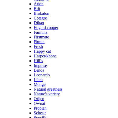
Arion
Brit
Brokaton
Cotagro
Dibaq
Edgard cooper
Farmina
Firstmate
Fitmin
Fresh
Happy cat
Harper&bone
Hill´s
Impulse
Lenda
Leonardo
Libra
Monge
Natural greatness
Nature's variety
Orijen
Ownat
Proplan
Schesir
Specific