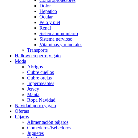
Condroprotectores
Dolor
Hepatico
Ocular
Pelo y piel
Renal
Sistema inmunitario
Sistema nervioso
Vitaminas y minerales
Transporte
Halloween perro y gato
Moda
Abrigos
Cubre cuellos
Cubre orejas
Impermeables
Jersey
Manta
Ropa Navidad
Navidad perro y gato
Ofertas
Pájaros
Alimentación pájaros
Comederos/Bebederos
Juguetes