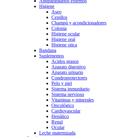
Antiparasitarios externos
Higiene
Aseo
Cepillos
Champú y acondicionadores
Colonia
Higiene ocular
Higiene oral
Higiene otica
Bandana
Suplementos
Acidos grasos
Aparato digestivo
Aparato urinario
Condroprotectores
Pelo y piel
Sistema inmunitario
Sistema nervioso
Vitaminas y minerales
Oncológico
Cardiovascular
Hepático
Renal
Ocular
Leche maternizada