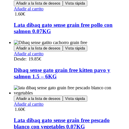
Añadir a la lista de deseos
Vista rápida
Añadir al carrito
1.60
€
Lata dibaq gato sense grain free pollo con
salmon 0.07KG
Añadir a la lista de deseos
Vista rápida
Este
Añadir al carrito
producto
Desde:
19.85
€
tiene
múltiples
Dibaq sense gato grain free kitten pavo y
variantes.
salmon 1.5 – 6KG
Las
opciones
se
pueden
Añadir a la lista de deseos
Vista rápida
elegir
Añadir al carrito
en
1.60
€
la
página
Lata dibaq gato sense grain free pescado
de
producto
blanco con vegetables 0.07KG