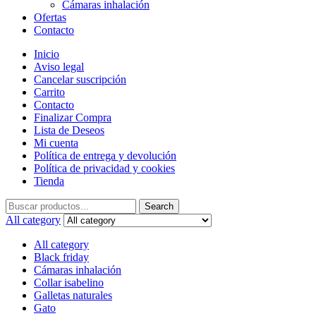
Cámaras inhalación
Ofertas
Contacto
Inicio
Aviso legal
Cancelar suscripción
Carrito
Contacto
Finalizar Compra
Lista de Deseos
Mi cuenta
Política de entrega y devolución
Política de privacidad y cookies
Tienda
Search
Search
for:
All category
All category
Black friday
Cámaras inhalación
Collar isabelino
Galletas naturales
Gato