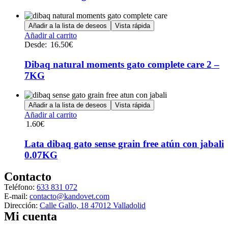
Añadir a la lista de deseos
Vista rápida
Este
Añadir al carrito
producto
Desde:
16.50
€
tiene
múltiples
Dibaq natural moments gato complete care 2 –
variantes.
7KG
Las
opciones
se
Añadir a la lista de deseos
Vista rápida
pueden
Añadir al carrito
elegir
1.60
€
en
la
Lata dibaq gato sense grain free atún con jabali
página
de
0.07KG
producto
Contacto
Teléfono:
633 831 072
E-mail:
contacto@kandovet.com
Dirección:
Calle Gallo, 18 47012 Valladolid
Mi cuenta