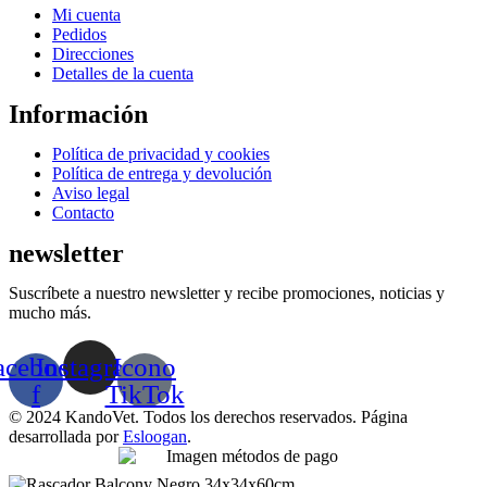
Menú
Mi cuenta
Pedidos
Direcciones
Detalles de la cuenta
Información
Menú
Política de privacidad y cookies
Política de entrega y devolución
Aviso legal
Contacto
newsletter
Suscríbete a nuestro newsletter y recibe promociones, noticias y
mucho más.
acebook-
Instagram
Icono
f
TikTok
© 2024 KandoVet. Todos los derechos reservados. Página
desarrollada por
Esloogan
.