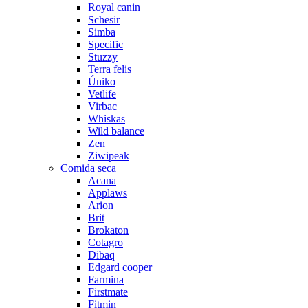
Royal canin
Schesir
Simba
Specific
Stuzzy
Terra felis
Úniko
Vetlife
Virbac
Whiskas
Wild balance
Zen
Ziwipeak
Comida seca
Acana
Applaws
Arion
Brit
Brokaton
Cotagro
Dibaq
Edgard cooper
Farmina
Firstmate
Fitmin