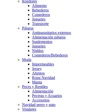
Roedores
Alimento
Bebederos
Comederos
Juguetes
Transporte
Pájaros
Antiparasitarios externos
Alimentación pájaros
Suplementos
Juguetes
Niddos
Comederos/Bebederos
Moda
Impermeables
Jersey
Abrigos
Ropa Navidad
Manta
Peces y Reptiles
Alimentación
Peceras y Acuarios
Accesorios
Navidad perro y gato
Vendajes