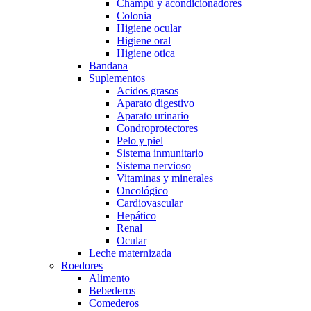
Champú y acondicionadores
Colonia
Higiene ocular
Higiene oral
Higiene otica
Bandana
Suplementos
Acidos grasos
Aparato digestivo
Aparato urinario
Condroprotectores
Pelo y piel
Sistema inmunitario
Sistema nervioso
Vitaminas y minerales
Oncológico
Cardiovascular
Hepático
Renal
Ocular
Leche maternizada
Roedores
Alimento
Bebederos
Comederos