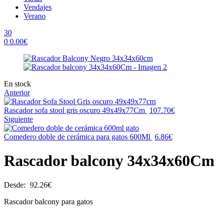
Vendajes
Verano
30
0
0.00
€
Menu
Availability:
En stock
Anterior
Rascador sofa stool gris oscuro 49x49x77Cm
107.70
€
Siguiente
Comedero doble de cerámica para gatos 600Ml
6.86
€
Rascador balcony 34x34x60Cm
Desde:
92.26
€
Rascador balcony para gatos