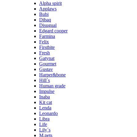
Alpha spirit
Applaws
Bubi
Dibaq
Disugual
Edgard cooper
Farmina
Felix
Firstbite
Fresh
Gatynat
Gourmet
Gustav
Harper&bone
Hill´s
Human grade
Impulse
Inaba
Kit cat
Lenda
Leonardo
Libra
Life
Lily´s
M.pets