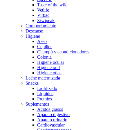
Taste of the wild
Vetlife
Virbac
Ziwipeak
Comportamiento
Descanso
Higiene
Aseo
Cepillos
Champú y acondicionadores
Colonia
Higiene ocular
Higiene oral
Higiene otica
Leche maternizada
Snacks
Liofilizado
Liquidos
Premios
Suplementos
Acidos grasos
Aparato digestivo
Aparato urinario
Cardiovascular