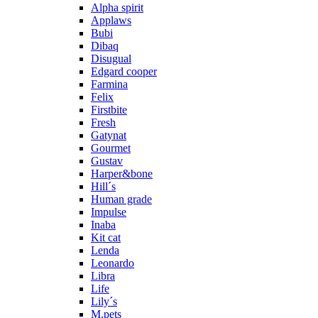
Alpha spirit
Applaws
Bubi
Dibaq
Disugual
Edgard cooper
Farmina
Felix
Firstbite
Fresh
Gatynat
Gourmet
Gustav
Harper&bone
Hill´s
Human grade
Impulse
Inaba
Kit cat
Lenda
Leonardo
Libra
Life
Lily´s
M.pets