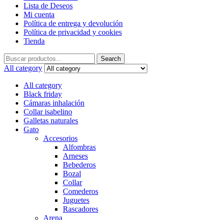
Lista de Deseos
Mi cuenta
Política de entrega y devolución
Política de privacidad y cookies
Tienda
Search
Search
for:
All category
All category
Black friday
Cámaras inhalación
Collar isabelino
Galletas naturales
Gato
Accesorios
Alfombras
Arneses
Bebederos
Bozal
Collar
Comederos
Juguetes
Rascadores
Arena