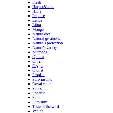
Fresh
Harper&bone
Hill´s
Impulse
Lenda
Libra
Monge
Natura diet
Natural greatness
Nature´s protection
Nature's variety
Nutradog
Optima
Orijen
Orygo
Ownat
Proplan
Puro instinto
Royal canin
Schesir
Specific
Suki
Sum sum
Taste of the wild
Vetline