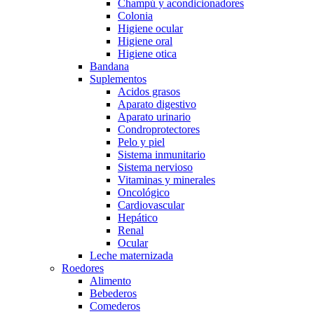
Champú y acondicionadores
Colonia
Higiene ocular
Higiene oral
Higiene otica
Bandana
Suplementos
Acidos grasos
Aparato digestivo
Aparato urinario
Condroprotectores
Pelo y piel
Sistema inmunitario
Sistema nervioso
Vitaminas y minerales
Oncológico
Cardiovascular
Hepático
Renal
Ocular
Leche maternizada
Roedores
Alimento
Bebederos
Comederos