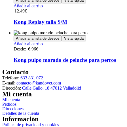
Añadir a la lista de deseos
Vista rápida
producto
se
Añadir al carrito
pueden
12.49
€
elegir
en
Kong Replay talla S/M
la
página
de
Añadir a la lista de deseos
Vista rápida
producto
Este
Añadir al carrito
producto
Desde:
6.96
€
tiene
múltiples
Kong pulpo morado de peluche para perros
variantes.
Las
Contacto
opciones
Teléfono:
633 831 072
se
E-mail:
contacto@kandovet.com
pueden
Dirección:
Calle Gallo, 18 47012 Valladolid
elegir
Mi cuenta
en
Mi cuenta
la
Pedidos
página
Direcciones
de
Detalles de la cuenta
producto
Información
Política de privacidad y cookies