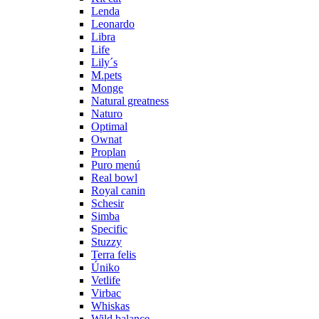
Lenda
Leonardo
Libra
Life
Lily´s
M.pets
Monge
Natural greatness
Naturo
Optimal
Ownat
Proplan
Puro menú
Real bowl
Royal canin
Schesir
Simba
Specific
Stuzzy
Terra felis
Úniko
Vetlife
Virbac
Whiskas
Wild balance