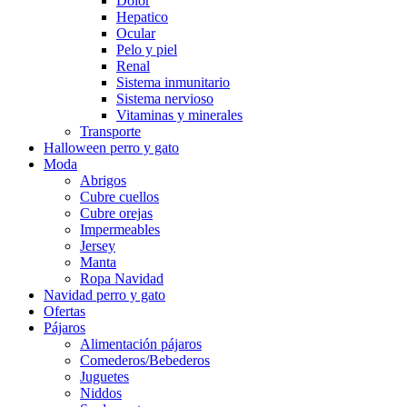
Dolor
Hepatico
Ocular
Pelo y piel
Renal
Sistema inmunitario
Sistema nervioso
Vitaminas y minerales
Transporte
Halloween perro y gato
Moda
Abrigos
Cubre cuellos
Cubre orejas
Impermeables
Jersey
Manta
Ropa Navidad
Navidad perro y gato
Ofertas
Pájaros
Alimentación pájaros
Comederos/Bebederos
Juguetes
Niddos