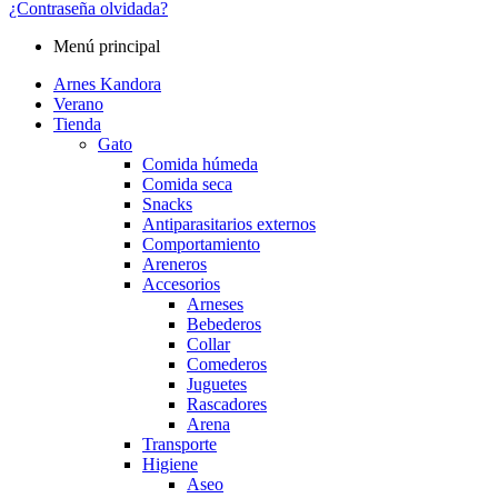
¿Contraseña olvidada?
Menú principal
Arnes Kandora
Verano
Tienda
Gato
Comida húmeda
Comida seca
Snacks
Antiparasitarios externos
Comportamiento
Areneros
Accesorios
Arneses
Bebederos
Collar
Comederos
Juguetes
Rascadores
Arena
Transporte
Higiene
Aseo