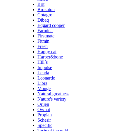
Brit
Brokaton
Cotagro
Dibaq
Edgard cooper
Farmina
Firstmate
Fitmin
Fresh
Happy cat
Harper&bone
Hill´s
Impulse
Lenda
Leonardo
Libra
Monge
Natural greatness
Nature's variety
Orijen
Ownat
Proplan
Schesir
Specific
Taste of the wild