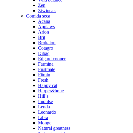
Zen
Ziwipeak
Comida seca
Acana
Applaws
Arion
Brit
Brokaton
Cotagro
Dibaq
Edgard cooper
Farmina
Firstmate
Fitmin
Fresh
Happy cat
Harper&bone
Hill´s
Impulse
Lenda
Leonardo
Libra
Monge
Natural greatness