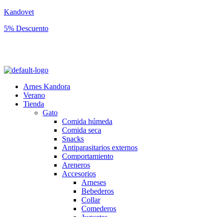
Kandovet
5% Descuento
Regístrate y consigue un código descuento del 5% en tu primera
compra.
Arnes Kandora
Verano
Tienda
Gato
Comida húmeda
Comida seca
Snacks
Antiparasitarios externos
Comportamiento
Areneros
Accesorios
Arneses
Bebederos
Collar
Comederos