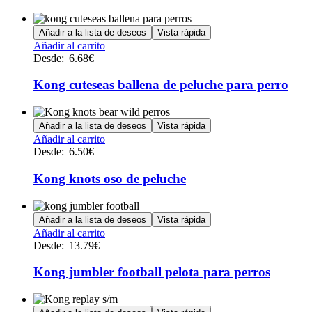
Añadir a la lista de deseos
Vista rápida
Este
Añadir al carrito
producto
Desde:
6.68
€
tiene
múltiples
Kong cuteseas ballena de peluche para perro
variantes.
Las
opciones
Añadir a la lista de deseos
Vista rápida
se
Este
Añadir al carrito
pueden
producto
Desde:
6.50
€
elegir
tiene
en
múltiples
Kong knots oso de peluche
la
variantes.
página
Las
de
opciones
Añadir a la lista de deseos
Vista rápida
producto
se
Este
Añadir al carrito
pueden
producto
Desde:
13.79
€
elegir
tiene
en
múltiples
Kong jumbler football pelota para perros
la
variantes.
página
Las
de
opciones