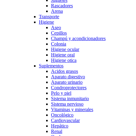
Juguetes
Rascadores
Arena
Transporte
Higiene
Aseo
Cepillos
Champú y acondicionadores
Colonia
Higiene ocular
Higiene oral
Higiene otica
Suplementos
Acidos grasos
Aparato digestivo
Aparato urinario
Condroprotectores
Pelo y piel
Sistema inmunitario
Sistema nervioso
Vitaminas y minerales
Oncológico
Cardiovascular
Hepático
Renal