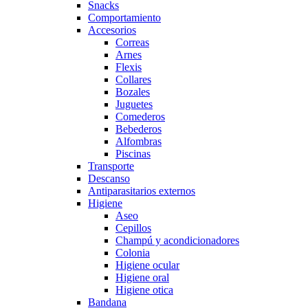
Snacks
Comportamiento
Accesorios
Correas
Arnes
Flexis
Collares
Bozales
Juguetes
Comederos
Bebederos
Alfombras
Piscinas
Transporte
Descanso
Antiparasitarios externos
Higiene
Aseo
Cepillos
Champú y acondicionadores
Colonia
Higiene ocular
Higiene oral
Higiene otica
Bandana