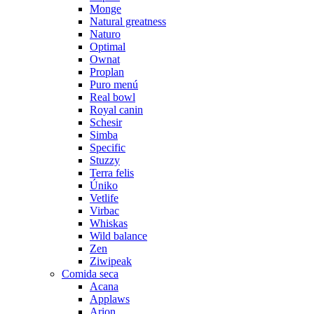
Monge
Natural greatness
Naturo
Optimal
Ownat
Proplan
Puro menú
Real bowl
Royal canin
Schesir
Simba
Specific
Stuzzy
Terra felis
Úniko
Vetlife
Virbac
Whiskas
Wild balance
Zen
Ziwipeak
Comida seca
Acana
Applaws
Arion