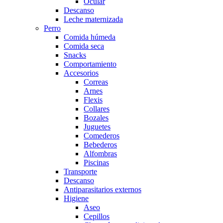
Ocular
Descanso
Leche maternizada
Perro
Comida húmeda
Comida seca
Snacks
Comportamiento
Accesorios
Correas
Arnes
Flexis
Collares
Bozales
Juguetes
Comederos
Bebederos
Alfombras
Piscinas
Transporte
Descanso
Antiparasitarios externos
Higiene
Aseo
Cepillos