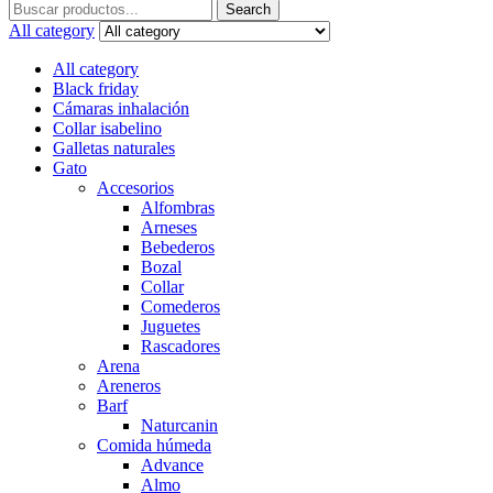
Search
Search
for:
All category
All category
Black friday
Cámaras inhalación
Collar isabelino
Galletas naturales
Gato
Accesorios
Alfombras
Arneses
Bebederos
Bozal
Collar
Comederos
Juguetes
Rascadores
Arena
Areneros
Barf
Naturcanin
Comida húmeda
Advance
Almo