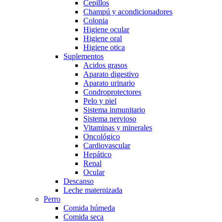
Cepillos
Champú y acondicionadores
Colonia
Higiene ocular
Higiene oral
Higiene otica
Suplementos
Acidos grasos
Aparato digestivo
Aparato urinario
Condroprotectores
Pelo y piel
Sistema inmunitario
Sistema nervioso
Vitaminas y minerales
Oncológico
Cardiovascular
Hepático
Renal
Ocular
Descanso
Leche maternizada
Perro
Comida húmeda
Comida seca