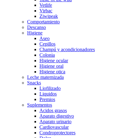
Vetlife
Virbac
Ziwipeak
Comportamiento
Descanso
Higiene
Aseo
Cepillos
Champú y acondicionadores
Colonia
Higiene ocular
Higiene oral
Higiene otica
Leche maternizada
Snacks
Liofilizado
Liquidos
Premios
Suplementos
Acidos grasos
Aparato digestivo
Aparato urinario
Cardiovascular
Condroprotectores