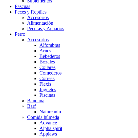
Suplementos
Pascuas
Peces y Reptiles
Accesorios
Alimentación
Peceras y Acuarios
Perro
Accesorios
Alfombras
Arnes
Bebederos
Bozales
Collares
Comederos
Correas
Flexis
Juguetes
Piscinas
Bandana
Barf
Naturcanin
Comida húmeda
Advance
Alpha spirit
Applaws