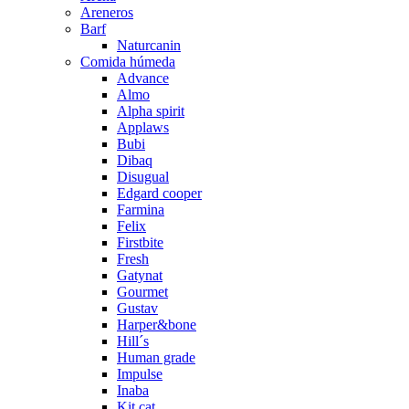
Areneros
Barf
Naturcanin
Comida húmeda
Advance
Almo
Alpha spirit
Applaws
Bubi
Dibaq
Disugual
Edgard cooper
Farmina
Felix
Firstbite
Fresh
Gatynat
Gourmet
Gustav
Harper&bone
Hill´s
Human grade
Impulse
Inaba
Kit cat