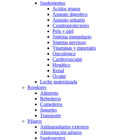
Suplementos
Acidos grasos
Aparato digestivo
Aparato urinario
Condroprotectores
Pelo y piel
Sistema inmunitario
Sistema nervioso
Vitaminas y minerales
Oncológico
Cardiovascular
Hepático
Renal
Ocular
Leche maternizada
Roedores
Alimento
Bebederos
Comederos
Juguetes
Transporte
Pájaros
Antiparasitarios externos
Alimentación pájaros
Suplementos