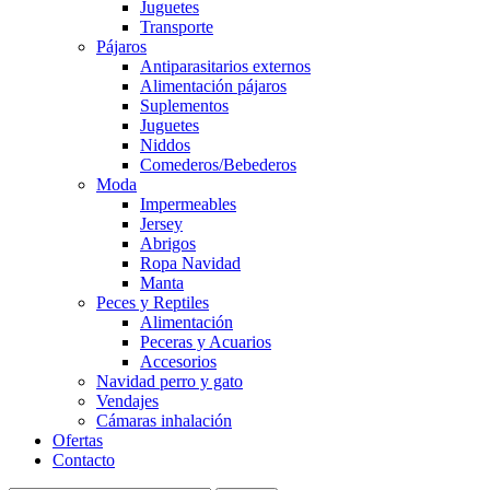
Juguetes
Transporte
Pájaros
Antiparasitarios externos
Alimentación pájaros
Suplementos
Juguetes
Niddos
Comederos/Bebederos
Moda
Impermeables
Jersey
Abrigos
Ropa Navidad
Manta
Peces y Reptiles
Alimentación
Peceras y Acuarios
Accesorios
Navidad perro y gato
Vendajes
Cámaras inhalación
Ofertas
Contacto