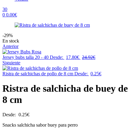
30
0
0.00
€
Menu
-29%
Availability:
En stock
Anterior
Jersey bubs talla 20 - 40
Desde:
17.80
€
24.92
€
Siguiente
Ristra de salchichas de pollo de 8 cm
Desde:
0.25
€
Ristra de salchicha de buey de
8 cm
Desde:
0.25
€
Snacks salchicha sabor buey para perro