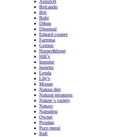
Arquivet
Belcando
Brit
Bubi
Dibaq
Disugual
Edgard cooper
Farmina
Gemon
Harper&bone
Hill´s
Impulse
Isegrim
Lenda
Lily's
Monge
Natura diet
Natural greatness
Nature´s variety
Naturo
Nutradog
Ownat
Proplan
Puro menú
Rafi