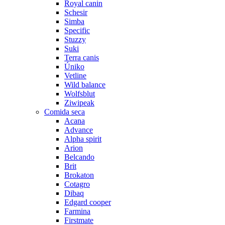
Royal canin
Schesir
Simba
Specific
Stuzzy
Suki
Terra canis
Úniko
Vetline
Wild balance
Wolfsblut
Ziwipeak
Comida seca
Acana
Advance
Alpha spirit
Arion
Belcando
Brit
Brokaton
Cotagro
Dibaq
Edgard cooper
Farmina
Firstmate