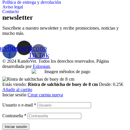
Política de entrega y devolución
Aviso legal
Contacto
newsletter
Suscríbete a nuestro newsletter y recibe promociones, noticias y
mucho más.
acebook-
Instagram
Icono
f
TikTok
© 2024 KandoVet. Todos los derechos reservados. Página
desarrollada por
Esloogan
.
Estás viendo:
Ristra de salchicha de buey de 8 cm
Desde:
0.25
€
Añadir al carrito
Iniciar sesión
Crear cuenta nueva
Usuario o e-mail
*
Contraseña
*
Iniciar sesión