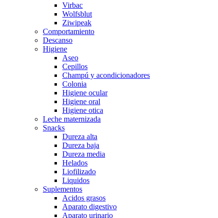
Virbac
Wolfsblut
Ziwipeak
Comportamiento
Descanso
Higiene
Aseo
Cepillos
Champú y acondicionadores
Colonia
Higiene ocular
Higiene oral
Higiene otica
Leche maternizada
Snacks
Dureza alta
Dureza baja
Dureza media
Helados
Liofilizado
Liquidos
Suplementos
Acidos grasos
Aparato digestivo
Aparato urinario