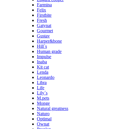
Farmina
Felix
Firstbite
Fresh
Gatynat
Gourmet
Gustav
Harper&bone
Hill´s
Human grade
Impulse
Inaba
Kit cat
Lenda
Leonardo
Libra
Life
Lily´s
M.pets
Monge
Natural greatness
Naturo
Optimal
Ownat