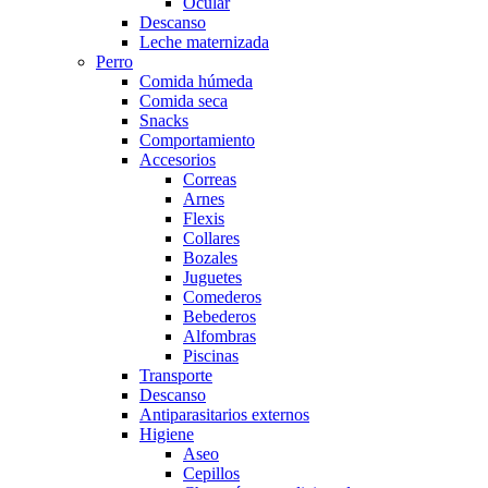
Ocular
Descanso
Leche maternizada
Perro
Comida húmeda
Comida seca
Snacks
Comportamiento
Accesorios
Correas
Arnes
Flexis
Collares
Bozales
Juguetes
Comederos
Bebederos
Alfombras
Piscinas
Transporte
Descanso
Antiparasitarios externos
Higiene
Aseo
Cepillos