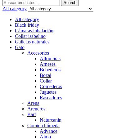
Search
Search
for:
All category
All category
Black friday
Cámaras inhalación
Collar isabelino
Galletas naturales
Gato
Accesorios
Alfombras
Arneses
Bebederos
Bozal
Collar
Comederos
Juguetes
Rascadores
Arena
Areneros
Barf
Naturcanin
Comida húmeda
Advance
Almo