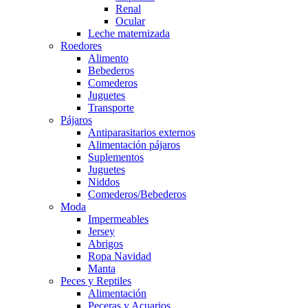
Renal
Ocular
Leche maternizada
Roedores
Alimento
Bebederos
Comederos
Juguetes
Transporte
Pájaros
Antiparasitarios externos
Alimentación pájaros
Suplementos
Juguetes
Niddos
Comederos/Bebederos
Moda
Impermeables
Jersey
Abrigos
Ropa Navidad
Manta
Peces y Reptiles
Alimentación
Peceras y Acuarios