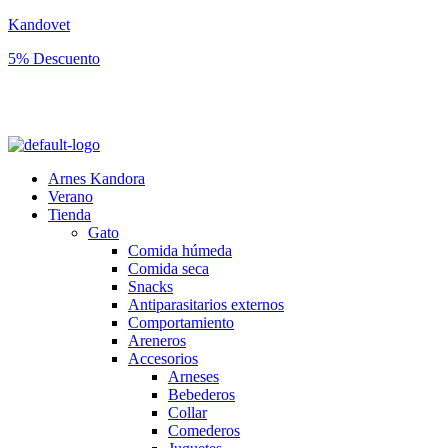
Kandovet
5% Descuento
Regístrate y consigue un código descuento del 5% en tu primera
compra.
Arnes Kandora
Verano
Tienda
Gato
Comida húmeda
Comida seca
Snacks
Antiparasitarios externos
Comportamiento
Areneros
Accesorios
Arneses
Bebederos
Collar
Comederos