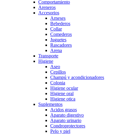
Comportamiento
Areneros
Accesorios
Arneses
Bebederos
Collar
Comederos
Juguetes
Rascadores
Arena
Transporte
Higiene
Aseo
Cepillos
Champú y acondicionadores
Colonia
Higiene ocular
Higiene oral
Higiene otica
Suplementos
Acidos grasos
Aparato digestivo
Aparato urinario
Condroprotectores
Pelo y piel