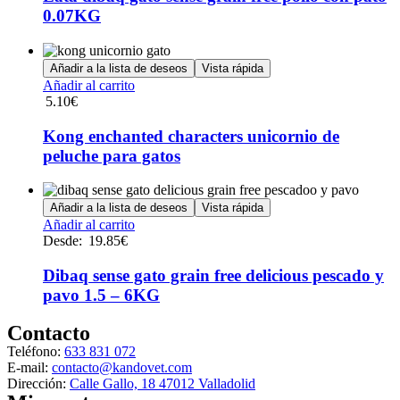
la
0.07KG
página
de
producto
Añadir a la lista de deseos
Vista rápida
Añadir al carrito
5.10
€
Kong enchanted characters unicornio de
peluche para gatos
Añadir a la lista de deseos
Vista rápida
Este
Añadir al carrito
producto
Desde:
19.85
€
tiene
múltiples
Dibaq sense gato grain free delicious pescado y
variantes.
pavo 1.5 – 6KG
Las
opciones
Contacto
se
Teléfono:
633 831 072
pueden
E-mail:
contacto@kandovet.com
elegir
Dirección:
Calle Gallo, 18 47012 Valladolid
en