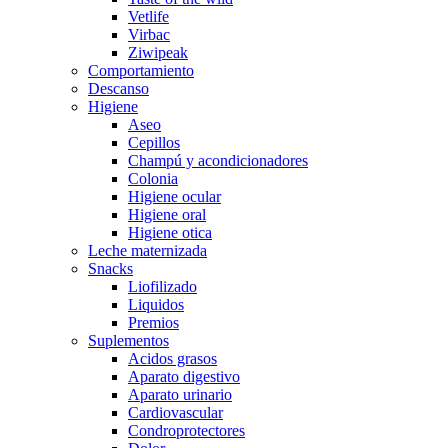
Vetlife
Virbac
Ziwipeak
Comportamiento
Descanso
Higiene
Aseo
Cepillos
Champú y acondicionadores
Colonia
Higiene ocular
Higiene oral
Higiene otica
Leche maternizada
Snacks
Liofilizado
Liquidos
Premios
Suplementos
Acidos grasos
Aparato digestivo
Aparato urinario
Cardiovascular
Condroprotectores