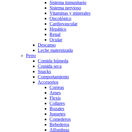
Sistema inmunitario
Sistema nervioso
Vitaminas y minerales
Oncológico
Cardiovascular
Hepático
Renal
Ocular
Descanso
Leche maternizada
Perro
Comida húmeda
Comida seca
Snacks
Comportamiento
Accesorios
Correas
Arnes
Flexis
Collares
Bozales
Juguetes
Comederos
Bebederos
Alfombras