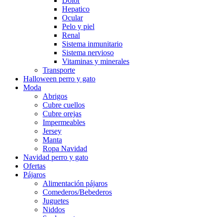
Dolor
Hepatico
Ocular
Pelo y piel
Renal
Sistema inmunitario
Sistema nervioso
Vitaminas y minerales
Transporte
Halloween perro y gato
Moda
Abrigos
Cubre cuellos
Cubre orejas
Impermeables
Jersey
Manta
Ropa Navidad
Navidad perro y gato
Ofertas
Pájaros
Alimentación pájaros
Comederos/Bebederos
Juguetes
Niddos