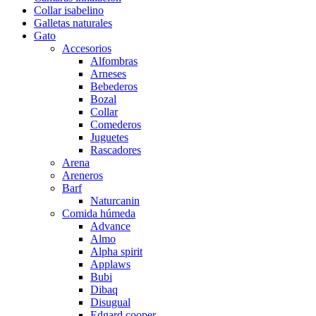
Collar isabelino
Galletas naturales
Gato
Accesorios
Alfombras
Arneses
Bebederos
Bozal
Collar
Comederos
Juguetes
Rascadores
Arena
Areneros
Barf
Naturcanin
Comida húmeda
Advance
Almo
Alpha spirit
Applaws
Bubi
Dibaq
Disugual
Edgard cooper