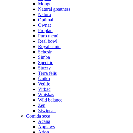
Monge
Natural greatness
Naturo
Optimal
Ownat
Proplan
Puro menú
Real bowl
Royal canin
Schesir
Simba
Specific
Stuzzy
Terra felis
Úniko
Vetlife
Virbac
Whiskas
Wild balance
Zen
Ziwipeak
Comida seca
Acana
Applaws
Arion