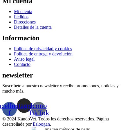
Mi cuenta
la
página
de
Menú
Mi cuenta
producto
Pedidos
Direcciones
Detalles de la cuenta
Información
Menú
Política de privacidad y cookies
Política de entrega y devolución
Aviso legal
Contacto
newsletter
Suscríbete a nuestro newsletter y recibe promociones, noticias y
mucho más.
acebook-
Instagram
Icono
f
TikTok
© 2024 KandoVet. Todos los derechos reservados. Página
desarrollada por
Esloogan
.