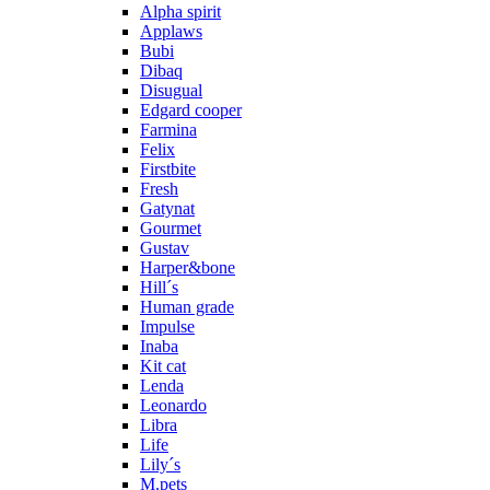
Alpha spirit
Applaws
Bubi
Dibaq
Disugual
Edgard cooper
Farmina
Felix
Firstbite
Fresh
Gatynat
Gourmet
Gustav
Harper&bone
Hill´s
Human grade
Impulse
Inaba
Kit cat
Lenda
Leonardo
Libra
Life
Lily´s
M.pets