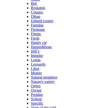
Brit
Brokaton
Cotagro
Dibaq
Edgard cooper
Farmina
Firstmate
Fitmin
Fresh
Happy cat
Harper&bone
Hill´s
Impulse
Lenda
Leonardo
Libra
Monge
Natural greatness
Nature's variety
Orijen
Ownat
Proplan
Schesir
Specific
Taste of the wild