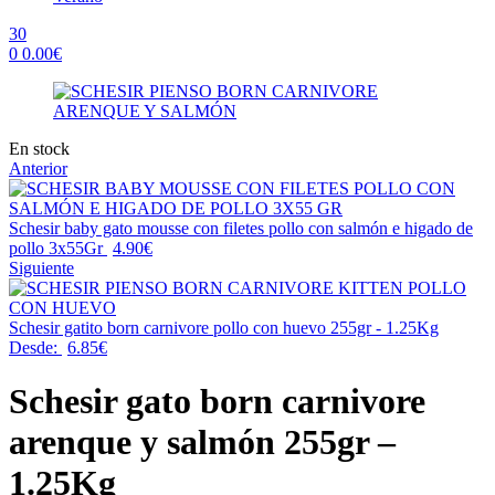
30
0
0.00
€
Menu
Availability:
En stock
Anterior
Schesir baby gato mousse con filetes pollo con salmón e higado de
pollo 3x55Gr
4.90
€
Siguiente
Schesir gatito born carnivore pollo con huevo 255gr - 1.25Kg
Desde:
6.85
€
Schesir gato born carnivore
arenque y salmón 255gr –
1.25Kg