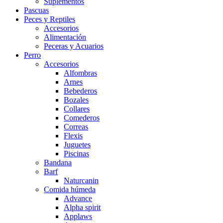
Suplementos
Pascuas
Peces y Reptiles
Accesorios
Alimentación
Peceras y Acuarios
Perro
Accesorios
Alfombras
Arnes
Bebederos
Bozales
Collares
Comederos
Correas
Flexis
Juguetes
Piscinas
Bandana
Barf
Naturcanin
Comida húmeda
Advance
Alpha spirit
Applaws