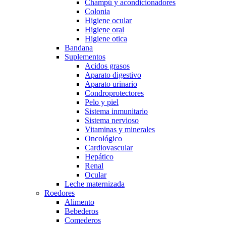
Champú y acondicionadores
Colonia
Higiene ocular
Higiene oral
Higiene otica
Bandana
Suplementos
Acidos grasos
Aparato digestivo
Aparato urinario
Condroprotectores
Pelo y piel
Sistema inmunitario
Sistema nervioso
Vitaminas y minerales
Oncológico
Cardiovascular
Hepático
Renal
Ocular
Leche maternizada
Roedores
Alimento
Bebederos
Comederos