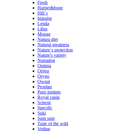
Fresh
Harper&bone
Hill´s
Impulse
Lenda
Libra
Monge
Natura diet
Natural greatness
Nature´s protection
Nature's variety
Nutradog
Optima
Orijen
Orygo
Ownat
Proplan
Puro instinto
Royal canin
Schesir
Specific
Suki
Sum sum
Taste of the wild
Vetline