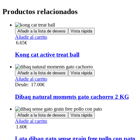
Productos relacionados
Añadir a la lista de deseos
Vista rápida
Añadir al carrito
6.65
€
Kong cat active treat ball
Añadir a la lista de deseos
Vista rápida
Este
Añadir al carrito
producto
Desde:
17.00
€
tiene
múltiples
Dibaq natural moments gato cachorro 2 KG
variantes.
Las
opciones
Añadir a la lista de deseos
Vista rápida
se
Añadir al carrito
pueden
1.60
€
elegir
en
Lata dibaq gato sense grain free pollo con pato