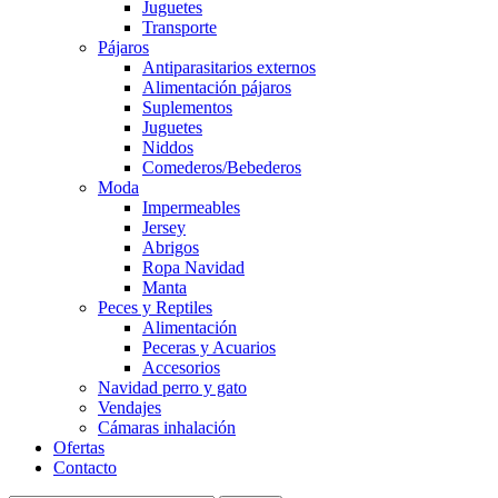
Juguetes
Transporte
Pájaros
Antiparasitarios externos
Alimentación pájaros
Suplementos
Juguetes
Niddos
Comederos/Bebederos
Moda
Impermeables
Jersey
Abrigos
Ropa Navidad
Manta
Peces y Reptiles
Alimentación
Peceras y Acuarios
Accesorios
Navidad perro y gato
Vendajes
Cámaras inhalación
Ofertas
Contacto