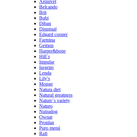
Arquivet
Belcando
Brit
Bubi
Dibaq
Disugual
Edgard cooper
Farmina
Gemon
Harper&bone
Hill´s
Impulse
Isegrim
Lenda
Lily's
Monge
Natura diet
Natural greatness
Nature´s variety
Naturo
Nutradog
Ownat
Proplan
Puro menú
Rafi