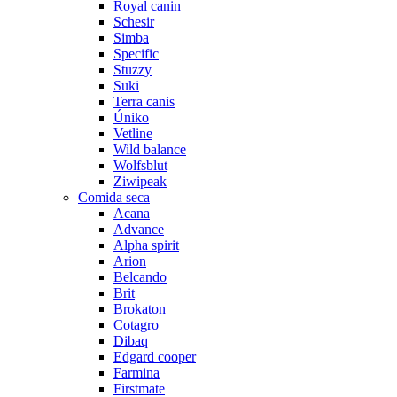
Royal canin
Schesir
Simba
Specific
Stuzzy
Suki
Terra canis
Úniko
Vetline
Wild balance
Wolfsblut
Ziwipeak
Comida seca
Acana
Advance
Alpha spirit
Arion
Belcando
Brit
Brokaton
Cotagro
Dibaq
Edgard cooper
Farmina
Firstmate