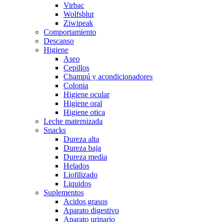
Virbac
Wolfsblut
Ziwipeak
Comportamiento
Descanso
Higiene
Aseo
Cepillos
Champú y acondicionadores
Colonia
Higiene ocular
Higiene oral
Higiene otica
Leche maternizada
Snacks
Dureza alta
Dureza baja
Dureza media
Helados
Liofilizado
Liquidos
Suplementos
Acidos grasos
Aparato digestivo
Aparato urinario