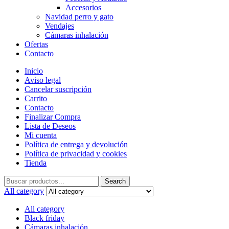
Accesorios
Navidad perro y gato
Vendajes
Cámaras inhalación
Ofertas
Contacto
Inicio
Aviso legal
Cancelar suscripción
Carrito
Contacto
Finalizar Compra
Lista de Deseos
Mi cuenta
Política de entrega y devolución
Política de privacidad y cookies
Tienda
Search
Search
for:
All category
All category
Black friday
Cámaras inhalación