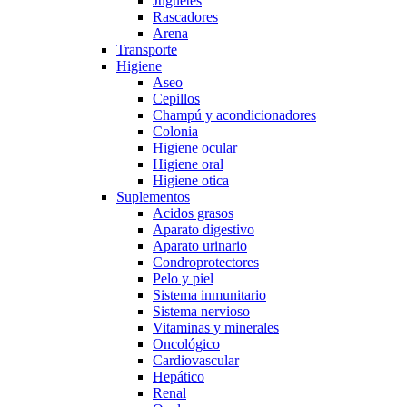
Juguetes
Rascadores
Arena
Transporte
Higiene
Aseo
Cepillos
Champú y acondicionadores
Colonia
Higiene ocular
Higiene oral
Higiene otica
Suplementos
Acidos grasos
Aparato digestivo
Aparato urinario
Condroprotectores
Pelo y piel
Sistema inmunitario
Sistema nervioso
Vitaminas y minerales
Oncológico
Cardiovascular
Hepático
Renal