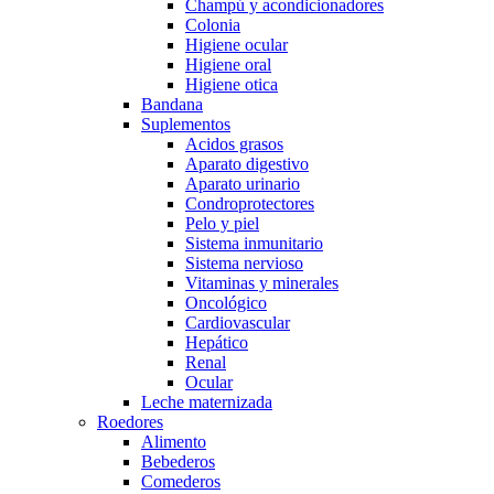
Champú y acondicionadores
Colonia
Higiene ocular
Higiene oral
Higiene otica
Bandana
Suplementos
Acidos grasos
Aparato digestivo
Aparato urinario
Condroprotectores
Pelo y piel
Sistema inmunitario
Sistema nervioso
Vitaminas y minerales
Oncológico
Cardiovascular
Hepático
Renal
Ocular
Leche maternizada
Roedores
Alimento
Bebederos
Comederos