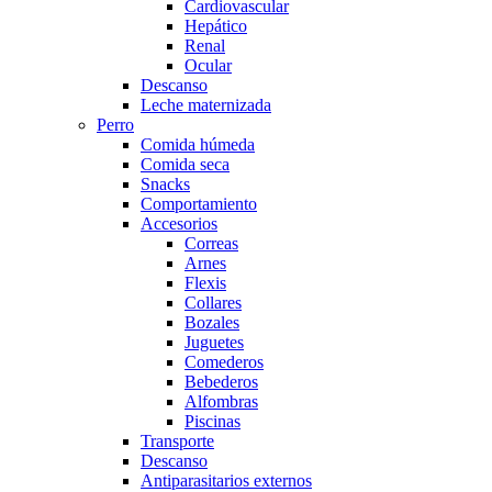
Cardiovascular
Hepático
Renal
Ocular
Descanso
Leche maternizada
Perro
Comida húmeda
Comida seca
Snacks
Comportamiento
Accesorios
Correas
Arnes
Flexis
Collares
Bozales
Juguetes
Comederos
Bebederos
Alfombras
Piscinas
Transporte
Descanso
Antiparasitarios externos