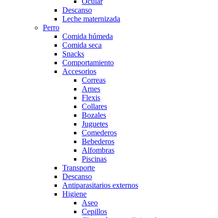
Ocular
Descanso
Leche maternizada
Perro
Comida húmeda
Comida seca
Snacks
Comportamiento
Accesorios
Correas
Arnes
Flexis
Collares
Bozales
Juguetes
Comederos
Bebederos
Alfombras
Piscinas
Transporte
Descanso
Antiparasitarios externos
Higiene
Aseo
Cepillos