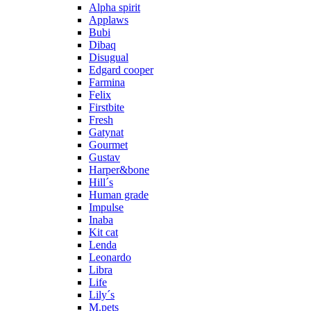
Alpha spirit
Applaws
Bubi
Dibaq
Disugual
Edgard cooper
Farmina
Felix
Firstbite
Fresh
Gatynat
Gourmet
Gustav
Harper&bone
Hill´s
Human grade
Impulse
Inaba
Kit cat
Lenda
Leonardo
Libra
Life
Lily´s
M.pets