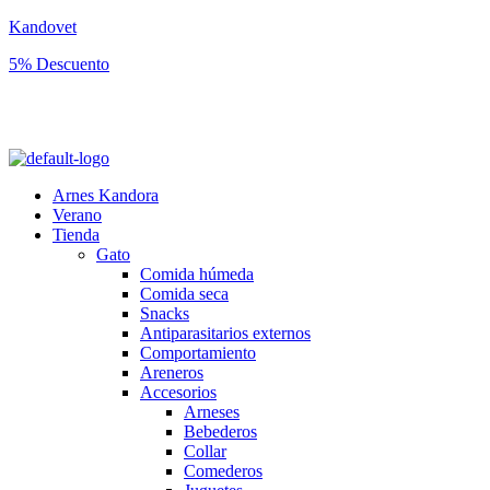
Kandovet
5% Descuento
Regístrate y consigue un código descuento del 5% en tu primera
compra.
Arnes Kandora
Verano
Tienda
Gato
Comida húmeda
Comida seca
Snacks
Antiparasitarios externos
Comportamiento
Areneros
Accesorios
Arneses
Bebederos
Collar
Comederos