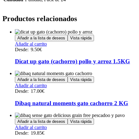
Productos relacionados
Añadir a la lista de deseos
Vista rápida
Este
Añadir al carrito
producto
Desde:
9.50
€
tiene
múltiples
Dicat up gato (cachorro) pollo y arroz 1.5KG
variantes.
Las
opciones
Añadir a la lista de deseos
Vista rápida
se
Este
Añadir al carrito
pueden
producto
Desde:
17.00
€
elegir
tiene
en
múltiples
Dibaq natural moments gato cachorro 2 KG
la
variantes.
página
Las
de
opciones
Añadir a la lista de deseos
Vista rápida
producto
se
Este
Añadir al carrito
pueden
producto
Desde:
19.85
€
elegir
tiene