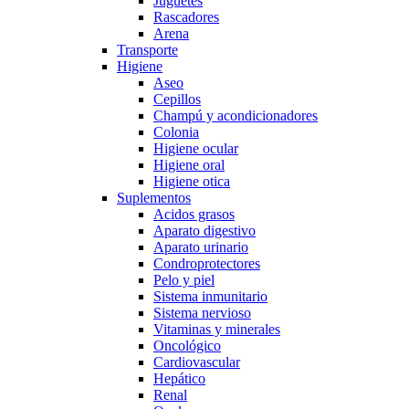
Juguetes
Rascadores
Arena
Transporte
Higiene
Aseo
Cepillos
Champú y acondicionadores
Colonia
Higiene ocular
Higiene oral
Higiene otica
Suplementos
Acidos grasos
Aparato digestivo
Aparato urinario
Condroprotectores
Pelo y piel
Sistema inmunitario
Sistema nervioso
Vitaminas y minerales
Oncológico
Cardiovascular
Hepático
Renal