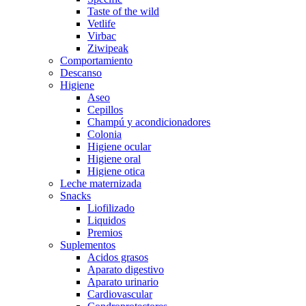
Taste of the wild
Vetlife
Virbac
Ziwipeak
Comportamiento
Descanso
Higiene
Aseo
Cepillos
Champú y acondicionadores
Colonia
Higiene ocular
Higiene oral
Higiene otica
Leche maternizada
Snacks
Liofilizado
Liquidos
Premios
Suplementos
Acidos grasos
Aparato digestivo
Aparato urinario
Cardiovascular