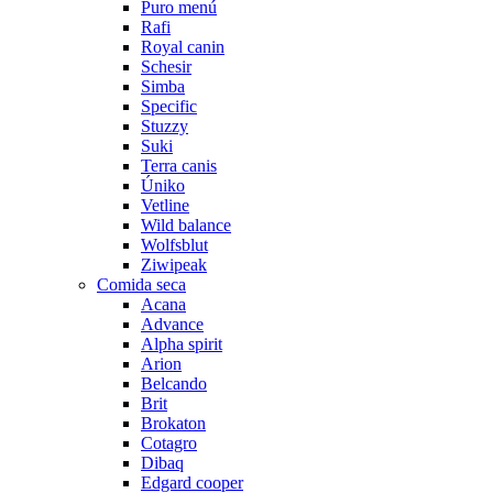
Puro menú
Rafi
Royal canin
Schesir
Simba
Specific
Stuzzy
Suki
Terra canis
Úniko
Vetline
Wild balance
Wolfsblut
Ziwipeak
Comida seca
Acana
Advance
Alpha spirit
Arion
Belcando
Brit
Brokaton
Cotagro
Dibaq
Edgard cooper