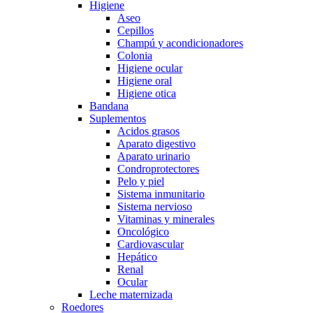
Higiene
Aseo
Cepillos
Champú y acondicionadores
Colonia
Higiene ocular
Higiene oral
Higiene otica
Bandana
Suplementos
Acidos grasos
Aparato digestivo
Aparato urinario
Condroprotectores
Pelo y piel
Sistema inmunitario
Sistema nervioso
Vitaminas y minerales
Oncológico
Cardiovascular
Hepático
Renal
Ocular
Leche maternizada
Roedores