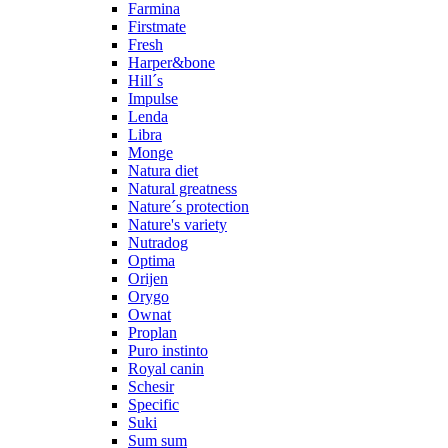
Farmina
Firstmate
Fresh
Harper&bone
Hill´s
Impulse
Lenda
Libra
Monge
Natura diet
Natural greatness
Nature´s protection
Nature's variety
Nutradog
Optima
Orijen
Orygo
Ownat
Proplan
Puro instinto
Royal canin
Schesir
Specific
Suki
Sum sum