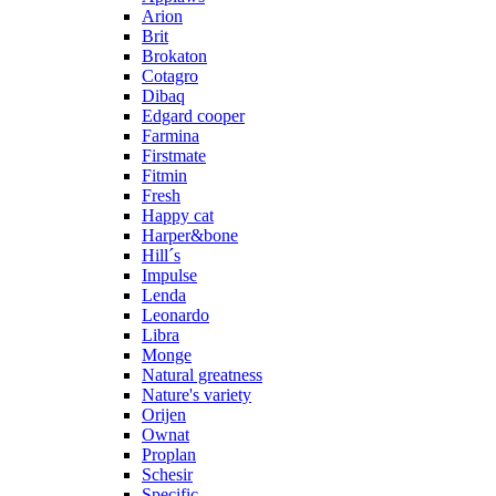
Arion
Brit
Brokaton
Cotagro
Dibaq
Edgard cooper
Farmina
Firstmate
Fitmin
Fresh
Happy cat
Harper&bone
Hill´s
Impulse
Lenda
Leonardo
Libra
Monge
Natural greatness
Nature's variety
Orijen
Ownat
Proplan
Schesir
Specific