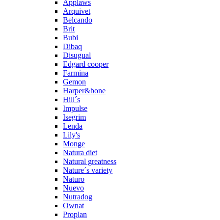
Applaws
Arquivet
Belcando
Brit
Bubi
Dibaq
Disugual
Edgard cooper
Farmina
Gemon
Harper&bone
Hill´s
Impulse
Isegrim
Lenda
Lily's
Monge
Natura diet
Natural greatness
Nature´s variety
Naturo
Nuevo
Nutradog
Ownat
Proplan