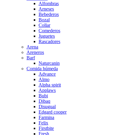
Alfombras
Arneses
Bebederos
Bozal
Collar
Comederos
Juguetes
Rascadores
Arena
Areneros
Barf
Naturcanin
Comida húmeda
Advance
Almo
Alpha spirit
Applaws
Bubi
Dibaq
Disugual
Edgard cooper
Farmina
Felix
Firstbite
Fresh