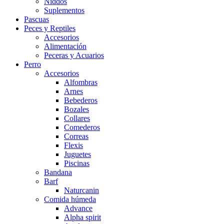
Niddos
Suplementos
Pascuas
Peces y Reptiles
Accesorios
Alimentación
Peceras y Acuarios
Perro
Accesorios
Alfombras
Arnes
Bebederos
Bozales
Collares
Comederos
Correas
Flexis
Juguetes
Piscinas
Bandana
Barf
Naturcanin
Comida húmeda
Advance
Alpha spirit