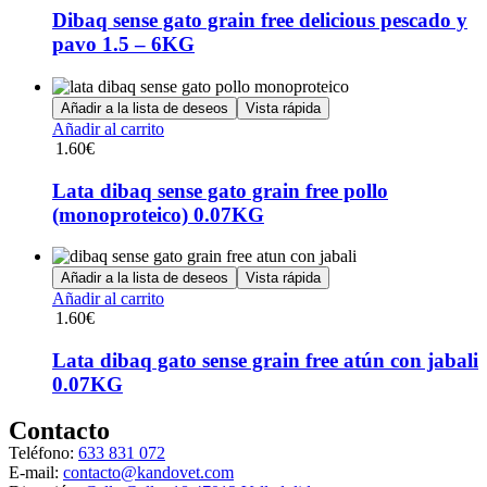
en
múltiples
Dibaq sense gato grain free delicious pescado y
la
variantes.
pavo 1.5 – 6KG
página
Las
de
opciones
producto
se
Añadir a la lista de deseos
Vista rápida
pueden
Añadir al carrito
elegir
1.60
€
en
la
Lata dibaq sense gato grain free pollo
página
de
(monoproteico) 0.07KG
producto
Añadir a la lista de deseos
Vista rápida
Añadir al carrito
1.60
€
Lata dibaq gato sense grain free atún con jabali
0.07KG
Contacto
Teléfono:
633 831 072
E-mail:
contacto@kandovet.com