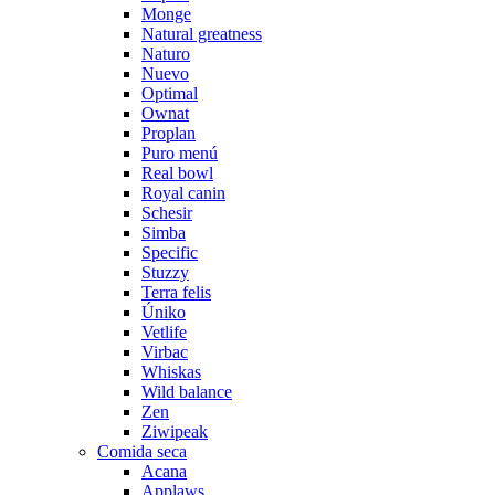
Monge
Natural greatness
Naturo
Nuevo
Optimal
Ownat
Proplan
Puro menú
Real bowl
Royal canin
Schesir
Simba
Specific
Stuzzy
Terra felis
Úniko
Vetlife
Virbac
Whiskas
Wild balance
Zen
Ziwipeak
Comida seca
Acana
Applaws