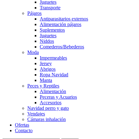
Juguetes
Transporte
Pájaros
Antiparasitarios externos
Alimentación pájaros
Suplementos
Juguetes
Niddos
Comederos/Bebederos
Moda
Impermeables
Jersey
Abrigos
Ropa Navidad
Manta
Peces y Reptiles
Alimentación
Peceras y Acuarios
Accesorios
Navidad perro y gato
Vendajes
Cámaras inhalación
Ofertas
Contacto