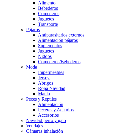
Alimento
Bebederos
Comederos
Juguetes
Transporte
Pájaros
Antiparasitarios externos
Alimentación pájaros
Suplementos
Juguetes
Niddos
Comederos/Bebederos
Moda
Impermeables
Jersey
Abrigos
Ropa Navidad
Manta
Peces y Reptiles
Alimentación
Peceras y Acuarios
Accesorios
Navidad perro y gato
Vendajes
Cámaras inhalación