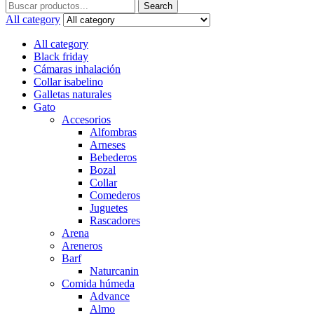
Search
Search
for:
All category
All category
Black friday
Cámaras inhalación
Collar isabelino
Galletas naturales
Gato
Accesorios
Alfombras
Arneses
Bebederos
Bozal
Collar
Comederos
Juguetes
Rascadores
Arena
Areneros
Barf
Naturcanin
Comida húmeda
Advance
Almo