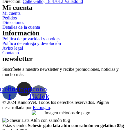
Dirección:
Calle Gallo, 18 47012 Valladolid
Mi cuenta
Mi cuenta
Pedidos
Direcciones
Detalles de la cuenta
Información
Política de privacidad y cookies
Política de entrega y devolución
Aviso legal
Contacto
newsletter
Suscríbete a nuestro newsletter y recibe promociones, noticias y
mucho más.
acebook-
Instagram
Icono
f
TikTok
© 2024 KandoVet. Todos los derechos reservados. Página
desarrollada por
Esloogan
.
Estás viendo:
Schesir gato lata atún con salmón en gelatina 85g