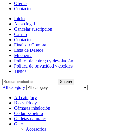
Ofertas
Contacto
Inicio
Aviso legal
Cancelar suscripción
Carrito
Contacto
Finalizar Compra
Lista de Deseos
Mi cuenta
Política de entrega y devolución
Política de privacidad y cookies
Tienda
Search
Search
for:
All category
All category
Black friday
Cámaras inhalación
Collar isabelino
Galletas naturales
Gato
Accesorios