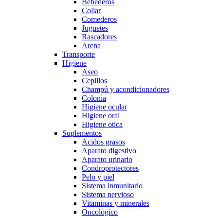
Bebederos
Collar
Comederos
Juguetes
Rascadores
Arena
Transporte
Higiene
Aseo
Cepillos
Champú y acondicionadores
Colonia
Higiene ocular
Higiene oral
Higiene otica
Suplementos
Acidos grasos
Aparato digestivo
Aparato urinario
Condroprotectores
Pelo y piel
Sistema inmunitario
Sistema nervioso
Vitaminas y minerales
Oncológico