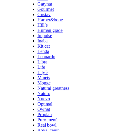
Gatynat
Gourmet
Gustav
Harper&bone
Hill´s
Human grade
Impulse
Inaba
Kit cat
Lenda
Leonardo
Libra
Life
Lily´s
M.pets
Monge
Natural greatness
Naturo
Nuevo
Optimal
Ownat
Proplan
Puro menú
Real bowl
Royal canin