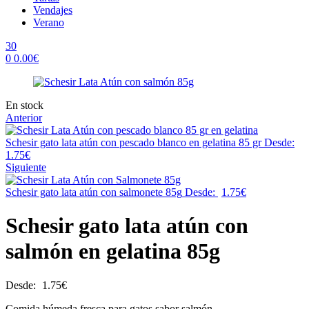
Vendajes
Verano
30
0
0.00
€
Menu
Availability:
En stock
Anterior
Schesir gato lata atún con pescado blanco en gelatina 85 gr
Desde:
1.75
€
Siguiente
Schesir gato lata atún con salmonete 85g
Desde:
1.75
€
Schesir gato lata atún con
salmón en gelatina 85g
Desde:
1.75
€
Comida húmeda fresca para gatos sabor salmón