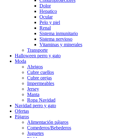
Condroprotectores
Dolor
Hepatico
Ocular
Pelo y piel
Renal
Sistema inmunitario
Sistema nervioso
Vitaminas y minerales
Transporte
Halloween perro y gato
Moda
Abrigos
Cubre cuellos
Cubre orejas
Impermeables
Jersey
Manta
Ropa Navidad
Navidad perro y gato
Ofertas
Pájaros
Alimentación pájaros
Comederos/Bebederos
Juguetes