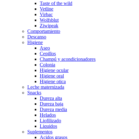
Taste of the wild
Vetline
Virbac
Wolfsblut
Ziwipeak
Comportamiento
Descanso
Higiene
Aseo
Cepillos
Champú y acondicionadores
Colonia
Higiene ocular
Higiene oral
Higiene otica
Leche maternizada
Snacks
Dureza alta
Dureza baja
Dureza media
Helados
Liofilizado
Liquidos
Suplementos
Acidos grasos