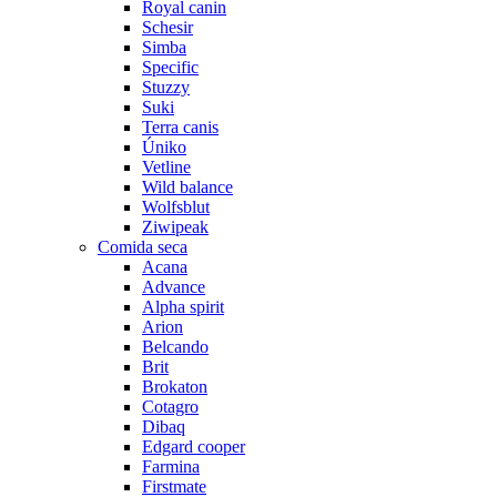
Royal canin
Schesir
Simba
Specific
Stuzzy
Suki
Terra canis
Úniko
Vetline
Wild balance
Wolfsblut
Ziwipeak
Comida seca
Acana
Advance
Alpha spirit
Arion
Belcando
Brit
Brokaton
Cotagro
Dibaq
Edgard cooper
Farmina
Firstmate