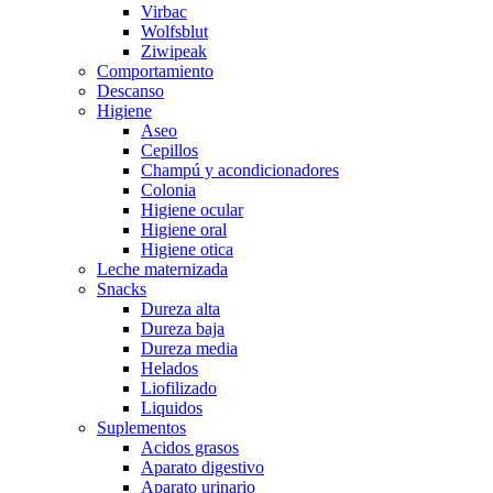
Virbac
Wolfsblut
Ziwipeak
Comportamiento
Descanso
Higiene
Aseo
Cepillos
Champú y acondicionadores
Colonia
Higiene ocular
Higiene oral
Higiene otica
Leche maternizada
Snacks
Dureza alta
Dureza baja
Dureza media
Helados
Liofilizado
Liquidos
Suplementos
Acidos grasos
Aparato digestivo
Aparato urinario