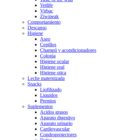
Vetlife
Virbac
Ziwipeak
Comportamiento
Descanso
Higiene
Aseo
Cepillos
Champú y acondicionadores
Colonia
Higiene ocular
Higiene oral
Higiene otica
Leche maternizada
Snacks
Liofilizado
Liquidos
Premios
Suplementos
Acidos grasos
Aparato digestivo
Aparato urinario
Cardiovascular
Condroprotectores