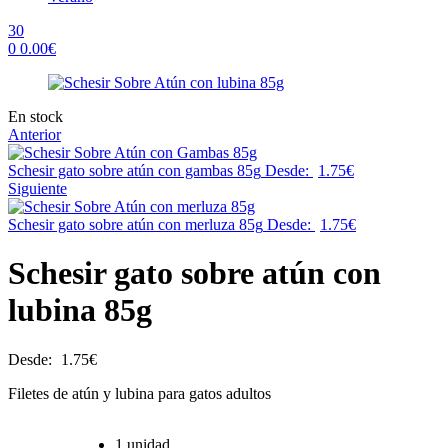
30
0
0.00
€
Menu
Availability:
En stock
Anterior
Schesir gato sobre atún con gambas 85g
Desde:
1.75
€
Siguiente
Schesir gato sobre atún con merluza 85g
Desde:
1.75
€
Schesir gato sobre atún con
lubina 85g
Desde:
1.75
€
Filetes de atún y lubina para gatos adultos
1 unidad