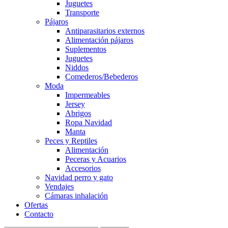
Juguetes
Transporte
Pájaros
Antiparasitarios externos
Alimentación pájaros
Suplementos
Juguetes
Niddos
Comederos/Bebederos
Moda
Impermeables
Jersey
Abrigos
Ropa Navidad
Manta
Peces y Reptiles
Alimentación
Peceras y Acuarios
Accesorios
Navidad perro y gato
Vendajes
Cámaras inhalación
Ofertas
Contacto