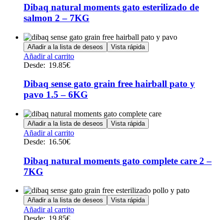
múltiples
Dibaq natural moments gato esterilizado de
variantes.
salmon 2 – 7KG
Las
opciones
se
Añadir a la lista de deseos
Vista rápida
pueden
Este
Añadir al carrito
elegir
producto
Desde:
19.85
€
en
tiene
la
múltiples
Dibaq sense gato grain free hairball pato y
página
variantes.
de
pavo 1.5 – 6KG
Las
producto
opciones
se
Añadir a la lista de deseos
Vista rápida
pueden
Este
Añadir al carrito
elegir
producto
Desde:
16.50
€
en
tiene
la
múltiples
Dibaq natural moments gato complete care 2 –
página
variantes.
de
7KG
Las
producto
opciones
se
Añadir a la lista de deseos
Vista rápida
pueden
Este
Añadir al carrito
elegir
producto
Desde:
19.85
€