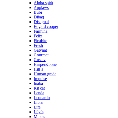
Alpha spirit
Applaws
Bubi
Dibaq
Disugual
Edgard cooper
Farmina
Felix
Firstbite
Fresh
Gatynat
Gourmet
Gustav
Harper&bone
Hill´s
Human grade
Impulse
Inaba
Kit cat
Lenda
Leonardo
Libra
Life
Lily´s
M.pets