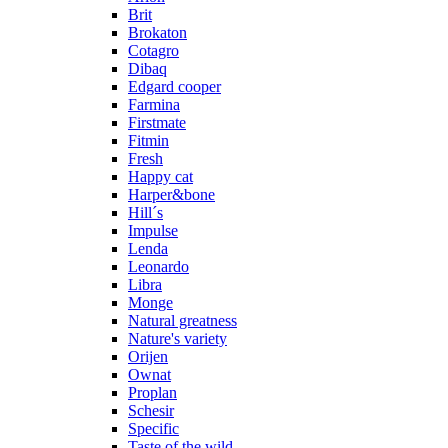
Brit
Brokaton
Cotagro
Dibaq
Edgard cooper
Farmina
Firstmate
Fitmin
Fresh
Happy cat
Harper&bone
Hill´s
Impulse
Lenda
Leonardo
Libra
Monge
Natural greatness
Nature's variety
Orijen
Ownat
Proplan
Schesir
Specific
Taste of the wild