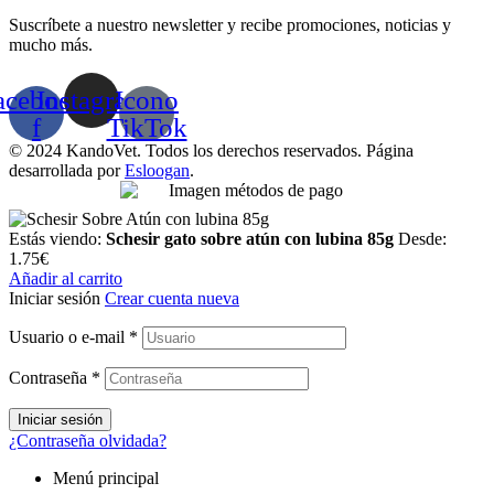
Suscríbete a nuestro newsletter y recibe promociones, noticias y
mucho más.
acebook-
Instagram
Icono
f
TikTok
© 2024 KandoVet. Todos los derechos reservados. Página
desarrollada por
Esloogan
.
Estás viendo:
Schesir gato sobre atún con lubina 85g
Desde:
1.75
€
Añadir al carrito
Iniciar sesión
Crear cuenta nueva
Usuario o e-mail
*
Contraseña
*
Iniciar sesión
¿Contraseña olvidada?
Menú principal