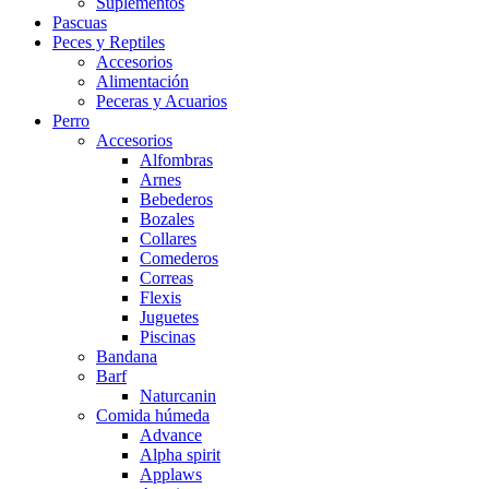
Suplementos
Pascuas
Peces y Reptiles
Accesorios
Alimentación
Peceras y Acuarios
Perro
Accesorios
Alfombras
Arnes
Bebederos
Bozales
Collares
Comederos
Correas
Flexis
Juguetes
Piscinas
Bandana
Barf
Naturcanin
Comida húmeda
Advance
Alpha spirit
Applaws