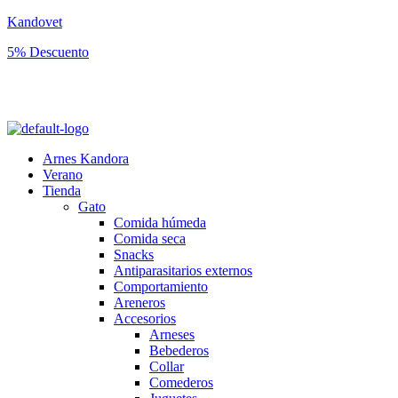
Kandovet
5% Descuento
Regístrate y consigue un código descuento del 5% en tu primera
compra.
Arnes Kandora
Verano
Tienda
Gato
Comida húmeda
Comida seca
Snacks
Antiparasitarios externos
Comportamiento
Areneros
Accesorios
Arneses
Bebederos
Collar
Comederos