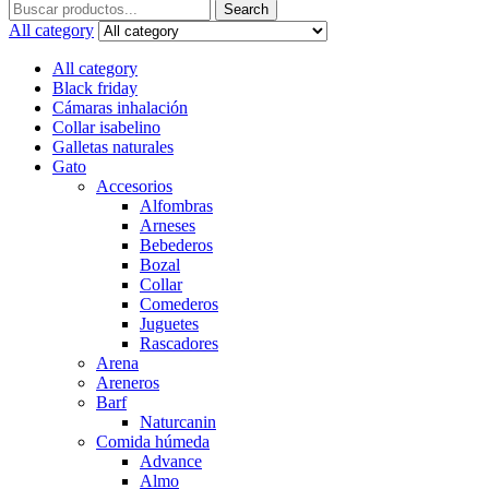
Search
Search
for:
All category
All category
Black friday
Cámaras inhalación
Collar isabelino
Galletas naturales
Gato
Accesorios
Alfombras
Arneses
Bebederos
Bozal
Collar
Comederos
Juguetes
Rascadores
Arena
Areneros
Barf
Naturcanin
Comida húmeda
Advance
Almo