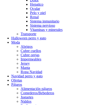
Dolor
Hepatico
Ocular
Pelo y piel
Renal
Sistema inmunitario
Sistema nervioso
Vitaminas y minerales
Transporte
Halloween perro y gato
Moda
Abrigos
Cubre cuellos
Cubre orejas
Impermeables
Jersey
Manta
Ropa Navidad
Navidad perro y gato
Ofertas
Pájaros
Alimentación pájaros
Comederos/Bebederos
Juguetes
Niddos