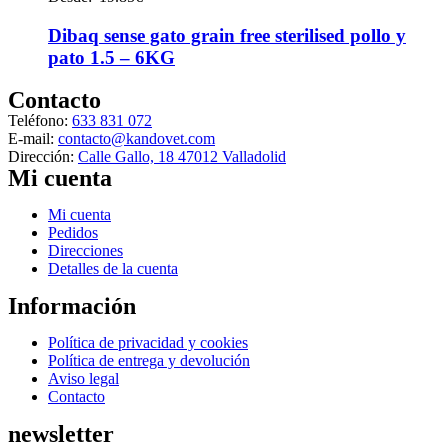
en
tiene
la
múltiples
Dibaq sense gato grain free sterilised pollo y
página
variantes.
de
pato 1.5 – 6KG
Las
producto
opciones
Contacto
se
Teléfono:
633 831 072
pueden
E-mail:
contacto@kandovet.com
elegir
Dirección:
Calle Gallo, 18 47012 Valladolid
en
Mi cuenta
la
página
de
Menú
Mi cuenta
producto
Pedidos
Direcciones
Detalles de la cuenta
Información
Menú
Política de privacidad y cookies
Política de entrega y devolución
Aviso legal
Contacto
newsletter