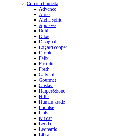
Comida húmeda
Advance
Almo
Alpha spirit
Applaws
Bubi
Dibaq
Disugual
Edgard cooper
Farmina
Felix
Firstbite
Fresh
Gatynat
Gourmet
Gustav
Harper&bone
Hill´s
Human grade
Impulse
Inaba
Kit cat
Lenda
Leonardo
Libra