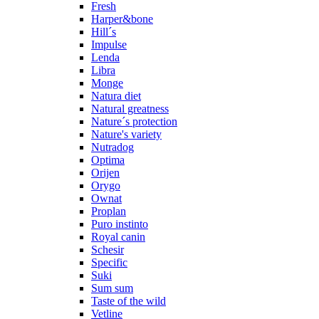
Fresh
Harper&bone
Hill´s
Impulse
Lenda
Libra
Monge
Natura diet
Natural greatness
Nature´s protection
Nature's variety
Nutradog
Optima
Orijen
Orygo
Ownat
Proplan
Puro instinto
Royal canin
Schesir
Specific
Suki
Sum sum
Taste of the wild
Vetline