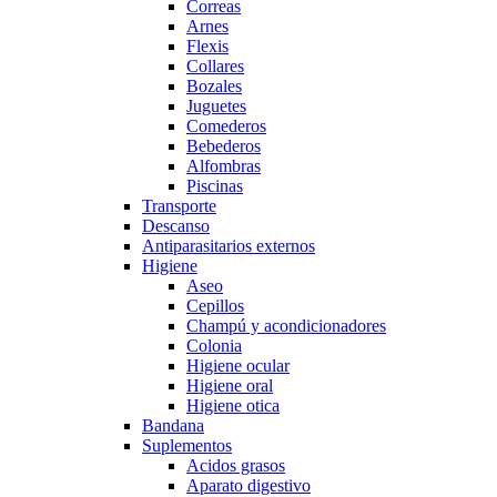
Correas
Arnes
Flexis
Collares
Bozales
Juguetes
Comederos
Bebederos
Alfombras
Piscinas
Transporte
Descanso
Antiparasitarios externos
Higiene
Aseo
Cepillos
Champú y acondicionadores
Colonia
Higiene ocular
Higiene oral
Higiene otica
Bandana
Suplementos
Acidos grasos
Aparato digestivo