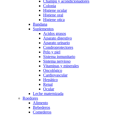
Champú y acondicionadores
Colonia
Higiene ocular
Higiene oral
Higiene otica
Bandana
Suplementos
Acidos grasos
Aparato digestivo
Aparato urinario
Condroprotectores
Pelo y piel
Sistema inmunitario
Sistema nervioso
Vitaminas y minerales
Oncológico
Cardiovascular
Hepático
Renal
Ocular
Leche maternizada
Roedores
Alimento
Bebederos
Comederos