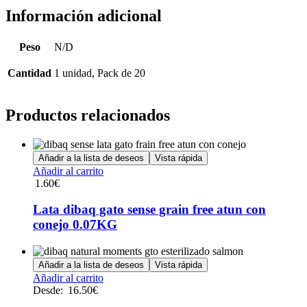
Información adicional
Peso
N/D
Cantidad
1 unidad, Pack de 20
Productos relacionados
Añadir a la lista de deseos
Vista rápida
Añadir al carrito
1.60
€
Lata dibaq gato sense grain free atun con
conejo 0.07KG
Añadir a la lista de deseos
Vista rápida
Este
Añadir al carrito
producto
Desde:
16.50
€
tiene