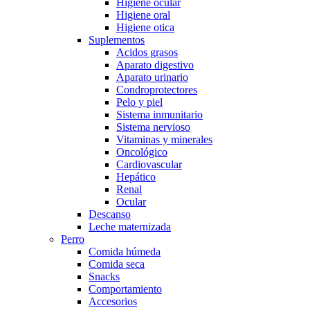
Higiene ocular
Higiene oral
Higiene otica
Suplementos
Acidos grasos
Aparato digestivo
Aparato urinario
Condroprotectores
Pelo y piel
Sistema inmunitario
Sistema nervioso
Vitaminas y minerales
Oncológico
Cardiovascular
Hepático
Renal
Ocular
Descanso
Leche maternizada
Perro
Comida húmeda
Comida seca
Snacks
Comportamiento
Accesorios