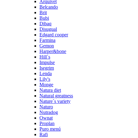
Arquivet
Belcando
Brit
Bubi
Dibaq
Disugual
Edgard cooper
Farmina
Gemon
Harper&bone
Hill´s
Impulse
Isegrim
Lenda
Lily's
Monge
Natura diet
Natural greatness
Nature´s variety
Naturo
Nutradog
Ownat
Proplan
Puro menú
Rafi