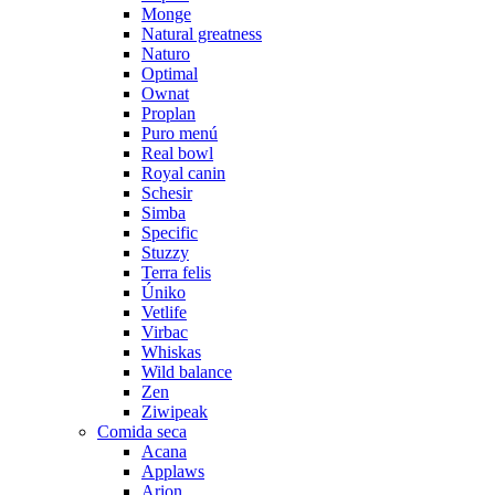
Monge
Natural greatness
Naturo
Optimal
Ownat
Proplan
Puro menú
Real bowl
Royal canin
Schesir
Simba
Specific
Stuzzy
Terra felis
Úniko
Vetlife
Virbac
Whiskas
Wild balance
Zen
Ziwipeak
Comida seca
Acana
Applaws
Arion