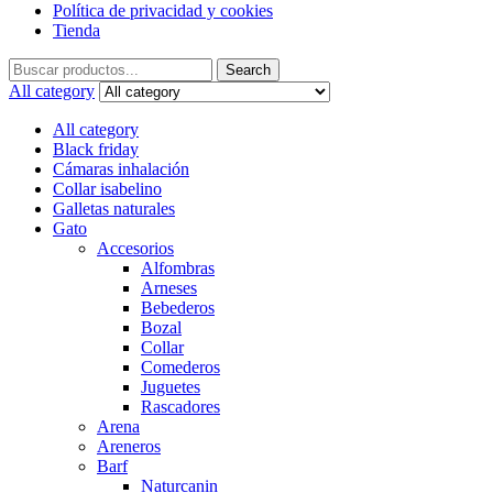
Política de privacidad y cookies
Tienda
Search
Search
for:
All category
All category
Black friday
Cámaras inhalación
Collar isabelino
Galletas naturales
Gato
Accesorios
Alfombras
Arneses
Bebederos
Bozal
Collar
Comederos
Juguetes
Rascadores
Arena
Areneros
Barf
Naturcanin