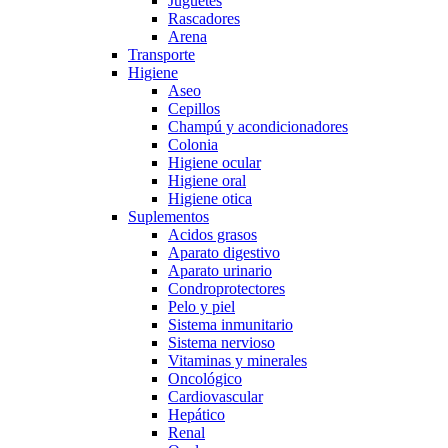
Juguetes
Rascadores
Arena
Transporte
Higiene
Aseo
Cepillos
Champú y acondicionadores
Colonia
Higiene ocular
Higiene oral
Higiene otica
Suplementos
Acidos grasos
Aparato digestivo
Aparato urinario
Condroprotectores
Pelo y piel
Sistema inmunitario
Sistema nervioso
Vitaminas y minerales
Oncológico
Cardiovascular
Hepático
Renal