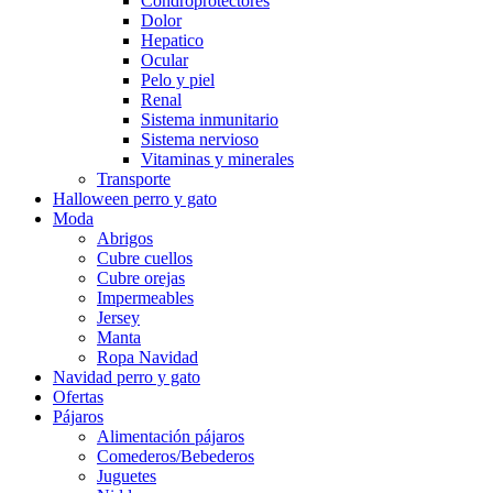
Condroprotectores
Dolor
Hepatico
Ocular
Pelo y piel
Renal
Sistema inmunitario
Sistema nervioso
Vitaminas y minerales
Transporte
Halloween perro y gato
Moda
Abrigos
Cubre cuellos
Cubre orejas
Impermeables
Jersey
Manta
Ropa Navidad
Navidad perro y gato
Ofertas
Pájaros
Alimentación pájaros
Comederos/Bebederos
Juguetes