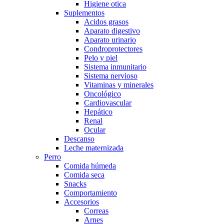
Higiene otica
Suplementos
Acidos grasos
Aparato digestivo
Aparato urinario
Condroprotectores
Pelo y piel
Sistema inmunitario
Sistema nervioso
Vitaminas y minerales
Oncológico
Cardiovascular
Hepático
Renal
Ocular
Descanso
Leche maternizada
Perro
Comida húmeda
Comida seca
Snacks
Comportamiento
Accesorios
Correas
Arnes