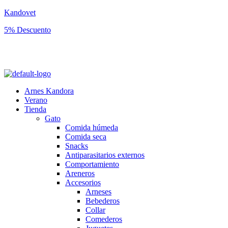
Kandovet
5% Descuento
Regístrate y consigue un código descuento del 5% en tu primera
compra.
Arnes Kandora
Verano
Tienda
Gato
Comida húmeda
Comida seca
Snacks
Antiparasitarios externos
Comportamiento
Areneros
Accesorios
Arneses
Bebederos
Collar
Comederos