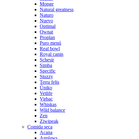
Monge
Natural greatness
Naturo
Nuevo
Optimal
Ownat
Proplan
Puro menú
Real bowl
Royal canin
Schesir
Simba
Specific
Stuzzy
Terra felis
Úniko
Vetlife
Virbac
Whiskas
Wild balance
Zen
Ziwipeak
Comida seca
Acana
Applaws