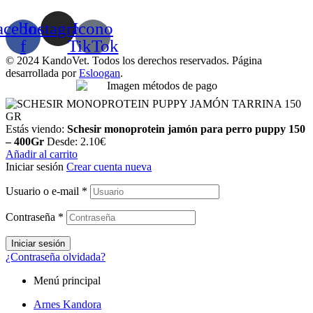
acebook-
Instagram
Icono
f
TikTok
© 2024 KandoVet. Todos los derechos reservados. Página
desarrollada por
Esloogan
.
Estás viendo:
Schesir monoprotein jamón para perro puppy 150
– 400Gr
Desde:
2.10
€
Añadir al carrito
Iniciar sesión
Crear cuenta nueva
Usuario o e-mail
*
Contraseña
*
Iniciar sesión
¿Contraseña olvidada?
Menú principal
Arnes Kandora