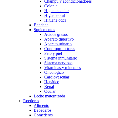
Champú y acondicionadores
Colonia
Higiene ocular
Higiene oral
Higiene otica
Bandana
Suplementos
Acidos grasos
Aparato digestivo
Aparato urinario
Condroprotectores
Pelo y piel
Sistema inmunitario
Sistema nervioso
Vitaminas y minerales
Oncológico
Cardiovascular
Hepático
Renal
Ocular
Leche maternizada
Roedores
Alimento
Bebederos
Comederos