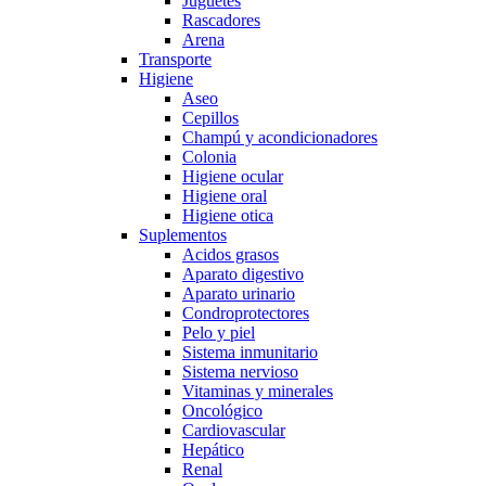
Juguetes
Rascadores
Arena
Transporte
Higiene
Aseo
Cepillos
Champú y acondicionadores
Colonia
Higiene ocular
Higiene oral
Higiene otica
Suplementos
Acidos grasos
Aparato digestivo
Aparato urinario
Condroprotectores
Pelo y piel
Sistema inmunitario
Sistema nervioso
Vitaminas y minerales
Oncológico
Cardiovascular
Hepático
Renal