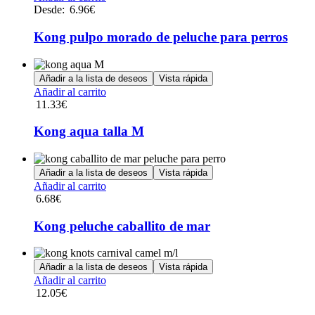
pueden
producto
Desde:
6.96
€
elegir
tiene
en
múltiples
Kong pulpo morado de peluche para perros
la
variantes.
página
Las
de
opciones
Añadir a la lista de deseos
Vista rápida
producto
se
Añadir al carrito
pueden
11.33
€
elegir
en
Kong aqua talla M
la
página
de
Añadir a la lista de deseos
Vista rápida
producto
Añadir al carrito
6.68
€
Kong peluche caballito de mar
Añadir a la lista de deseos
Vista rápida
Añadir al carrito
12.05
€