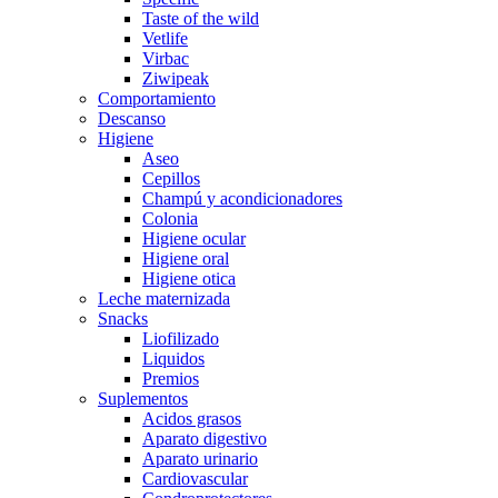
Taste of the wild
Vetlife
Virbac
Ziwipeak
Comportamiento
Descanso
Higiene
Aseo
Cepillos
Champú y acondicionadores
Colonia
Higiene ocular
Higiene oral
Higiene otica
Leche maternizada
Snacks
Liofilizado
Liquidos
Premios
Suplementos
Acidos grasos
Aparato digestivo
Aparato urinario
Cardiovascular