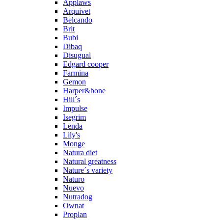
Applaws
Arquivet
Belcando
Brit
Bubi
Dibaq
Disugual
Edgard cooper
Farmina
Gemon
Harper&bone
Hill´s
Impulse
Isegrim
Lenda
Lily's
Monge
Natura diet
Natural greatness
Nature´s variety
Naturo
Nuevo
Nutradog
Ownat
Proplan