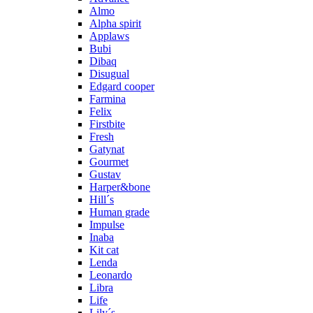
Almo
Alpha spirit
Applaws
Bubi
Dibaq
Disugual
Edgard cooper
Farmina
Felix
Firstbite
Fresh
Gatynat
Gourmet
Gustav
Harper&bone
Hill´s
Human grade
Impulse
Inaba
Kit cat
Lenda
Leonardo
Libra
Life
Lily´s