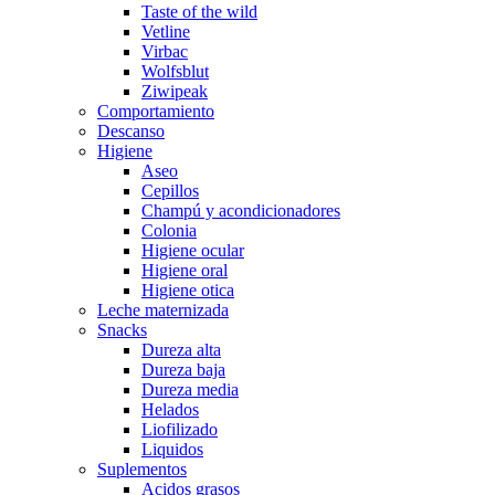
Taste of the wild
Vetline
Virbac
Wolfsblut
Ziwipeak
Comportamiento
Descanso
Higiene
Aseo
Cepillos
Champú y acondicionadores
Colonia
Higiene ocular
Higiene oral
Higiene otica
Leche maternizada
Snacks
Dureza alta
Dureza baja
Dureza media
Helados
Liofilizado
Liquidos
Suplementos
Acidos grasos