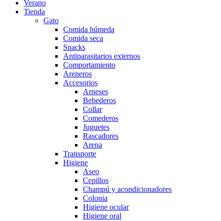
Verano
Tienda
Gato
Comida húmeda
Comida seca
Snacks
Antiparasitarios externos
Comportamiento
Areneros
Accesorios
Arneses
Bebederos
Collar
Comederos
Juguetes
Rascadores
Arena
Transporte
Higiene
Aseo
Cepillos
Champú y acondicionadores
Colonia
Higiene ocular
Higiene oral