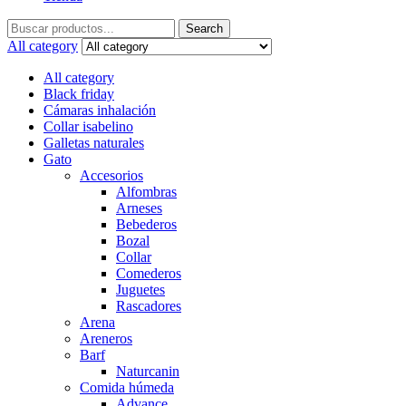
Search
Search
for:
All category
All category
Black friday
Cámaras inhalación
Collar isabelino
Galletas naturales
Gato
Accesorios
Alfombras
Arneses
Bebederos
Bozal
Collar
Comederos
Juguetes
Rascadores
Arena
Areneros
Barf
Naturcanin
Comida húmeda
Advance