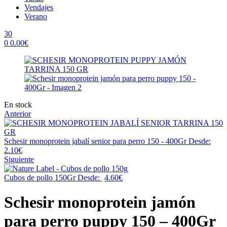
Vendajes
Verano
30
0
0.00
€
Menu
Availability:
En stock
Anterior
Schesir monoprotein jabalí senior para perro 150 - 400Gr
Desde:
2.10
€
Siguiente
Cubos de pollo 150Gr
Desde:
4.60
€
Schesir monoprotein jamón
para perro puppy 150 – 400Gr