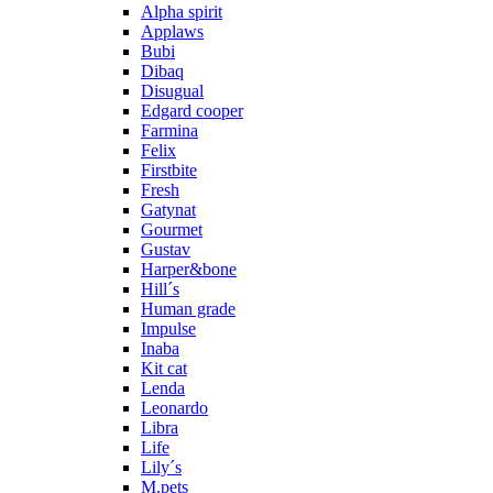
Alpha spirit
Applaws
Bubi
Dibaq
Disugual
Edgard cooper
Farmina
Felix
Firstbite
Fresh
Gatynat
Gourmet
Gustav
Harper&bone
Hill´s
Human grade
Impulse
Inaba
Kit cat
Lenda
Leonardo
Libra
Life
Lily´s
M.pets