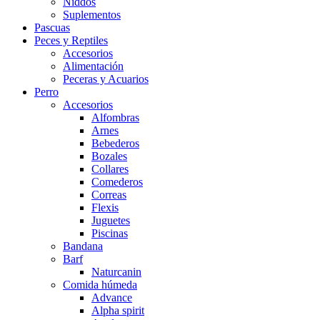
Niddos
Suplementos
Pascuas
Peces y Reptiles
Accesorios
Alimentación
Peceras y Acuarios
Perro
Accesorios
Alfombras
Arnes
Bebederos
Bozales
Collares
Comederos
Correas
Flexis
Juguetes
Piscinas
Bandana
Barf
Naturcanin
Comida húmeda
Advance
Alpha spirit