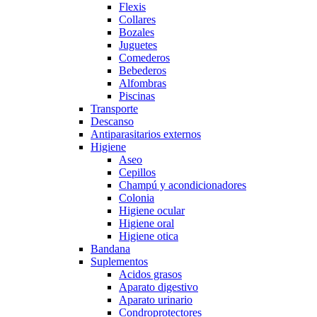
Flexis
Collares
Bozales
Juguetes
Comederos
Bebederos
Alfombras
Piscinas
Transporte
Descanso
Antiparasitarios externos
Higiene
Aseo
Cepillos
Champú y acondicionadores
Colonia
Higiene ocular
Higiene oral
Higiene otica
Bandana
Suplementos
Acidos grasos
Aparato digestivo
Aparato urinario
Condroprotectores