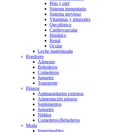
Pelo y piel
Sistema inmunitario
Sistema nervioso
Vitaminas y minerales
Oncológico
Cardiovascular
Hepático
Renal
Ocular
Leche maternizada
Roedores
Alimento
Bebederos
Comederos
Juguetes
Transporte
Pájaros
Antiparasitarios externos
Alimentación pájaros
Suplementos
Juguetes
Niddos
Comederos/Bebederos
Moda
Impermeables