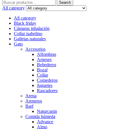
Search
Search
for:
All category
All category
Black friday
Cámaras inhalación
Collar isabelino
Galletas naturales
Gato
Accesorios
Alfombras
Arneses
Bebederos
Bozal
Collar
Comederos
Juguetes
Rascadores
Arena
Areneros
Barf
Naturcanin
Comida húmeda
Advance
Almo