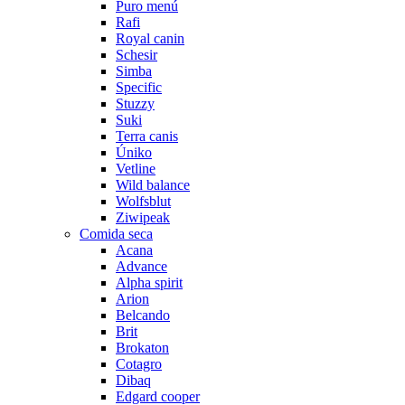
Puro menú
Rafi
Royal canin
Schesir
Simba
Specific
Stuzzy
Suki
Terra canis
Úniko
Vetline
Wild balance
Wolfsblut
Ziwipeak
Comida seca
Acana
Advance
Alpha spirit
Arion
Belcando
Brit
Brokaton
Cotagro
Dibaq
Edgard cooper