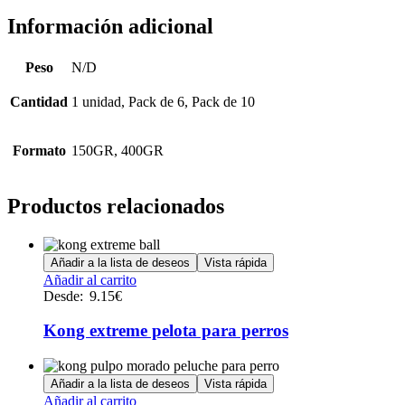
Información adicional
Peso
N/D
Cantidad
1 unidad, Pack de 6, Pack de 10
Formato
150GR, 400GR
Productos relacionados
Añadir a la lista de deseos
Vista rápida
Este
Añadir al carrito
producto
Desde:
9.15
€
tiene
múltiples
Kong extreme pelota para perros
variantes.
Las
opciones
Añadir a la lista de deseos
Vista rápida
se
Este
Añadir al carrito