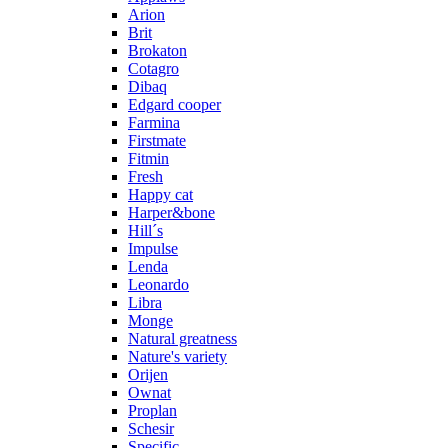
Arion
Brit
Brokaton
Cotagro
Dibaq
Edgard cooper
Farmina
Firstmate
Fitmin
Fresh
Happy cat
Harper&bone
Hill´s
Impulse
Lenda
Leonardo
Libra
Monge
Natural greatness
Nature's variety
Orijen
Ownat
Proplan
Schesir
Specific