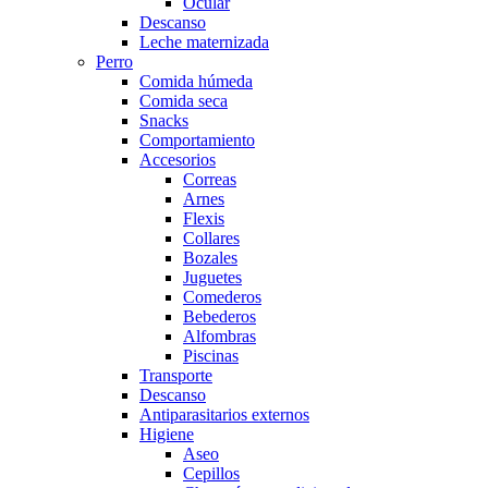
Ocular
Descanso
Leche maternizada
Perro
Comida húmeda
Comida seca
Snacks
Comportamiento
Accesorios
Correas
Arnes
Flexis
Collares
Bozales
Juguetes
Comederos
Bebederos
Alfombras
Piscinas
Transporte
Descanso
Antiparasitarios externos
Higiene
Aseo
Cepillos