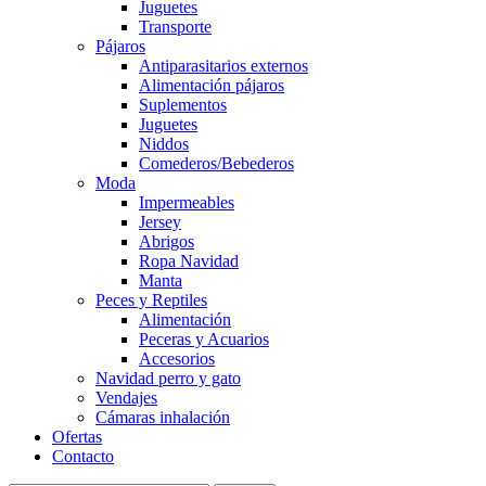
Juguetes
Transporte
Pájaros
Antiparasitarios externos
Alimentación pájaros
Suplementos
Juguetes
Niddos
Comederos/Bebederos
Moda
Impermeables
Jersey
Abrigos
Ropa Navidad
Manta
Peces y Reptiles
Alimentación
Peceras y Acuarios
Accesorios
Navidad perro y gato
Vendajes
Cámaras inhalación
Ofertas
Contacto