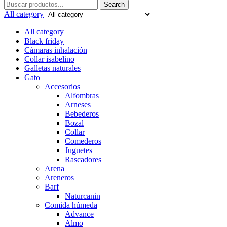
Search
Search
for:
All category
All category
Black friday
Cámaras inhalación
Collar isabelino
Galletas naturales
Gato
Accesorios
Alfombras
Arneses
Bebederos
Bozal
Collar
Comederos
Juguetes
Rascadores
Arena
Areneros
Barf
Naturcanin
Comida húmeda
Advance
Almo