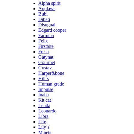
Alpha spirit
Applaws
Bubi
Dibaq
Disugual
Edgard cooper
Farmina
Felix
Firstbite
Fresh
Gatynat
Gourmet
Gustav
Harper&bone
Hill´s
Human grade
Impulse
Inaba
Kit cat
Lenda
Leonardo
Libra
Life
Lily´s
M.pets