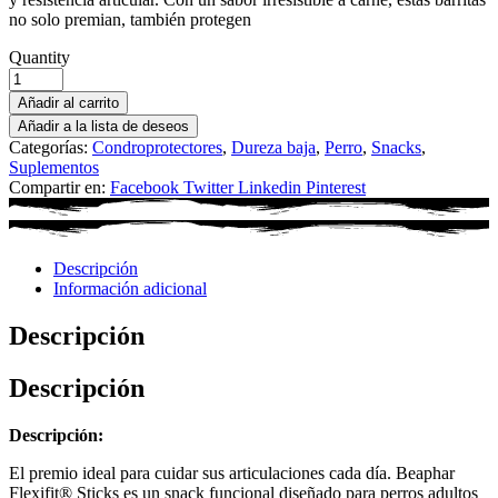
no solo premian, también protegen
Quantity
Añadir al carrito
Añadir a la lista de deseos
Categorías:
Condroprotectores
,
Dureza baja
,
Perro
,
Snacks
,
Suplementos
Compartir en:
Facebook
Twitter
Linkedin
Pinterest
Descripción
Información adicional
Descripción
Descripción
Descripción:
El premio ideal para cuidar sus articulaciones cada día. Beaphar
Flexifit® Sticks es un snack funcional diseñado para perros adultos