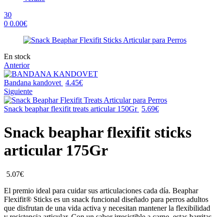
30
0
0.00
€
Menu
Availability:
En stock
Anterior
Bandana kandovet
4.45
€
Siguiente
Snack beaphar flexifit treats articular 150Gr
5.69
€
Snack beaphar flexifit sticks
articular 175Gr
5.07
€
El premio ideal para cuidar sus articulaciones cada día. Beaphar
Flexifit® Sticks es un snack funcional diseñado para perros adultos
que disfrutan de una vida activa y necesitan mantener la flexibilidad
y resistencia articular. Con un sabor irresistible a carne, estas barritas