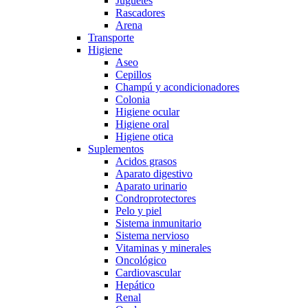
Juguetes
Rascadores
Arena
Transporte
Higiene
Aseo
Cepillos
Champú y acondicionadores
Colonia
Higiene ocular
Higiene oral
Higiene otica
Suplementos
Acidos grasos
Aparato digestivo
Aparato urinario
Condroprotectores
Pelo y piel
Sistema inmunitario
Sistema nervioso
Vitaminas y minerales
Oncológico
Cardiovascular
Hepático
Renal