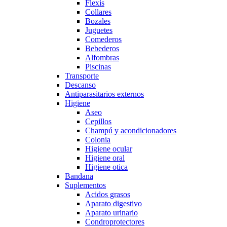
Flexis
Collares
Bozales
Juguetes
Comederos
Bebederos
Alfombras
Piscinas
Transporte
Descanso
Antiparasitarios externos
Higiene
Aseo
Cepillos
Champú y acondicionadores
Colonia
Higiene ocular
Higiene oral
Higiene otica
Bandana
Suplementos
Acidos grasos
Aparato digestivo
Aparato urinario
Condroprotectores