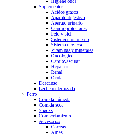
Higiene otica
Suplementos
Acidos grasos
Aparato digestivo
Aparato urinario
Condroprotectores
Pelo y piel
Sistema inmunitario
Sistema nervioso
Vitaminas y minerales
Oncológico
Cardiovascular
Hepático
Renal
Ocular
Descanso
Leche maternizada
Perro
Comida húmeda
Comida seca
Snacks
Comportamiento
Accesorios
Correas
Arnes