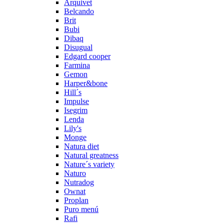
Arquivet
Belcando
Brit
Bubi
Dibaq
Disugual
Edgard cooper
Farmina
Gemon
Harper&bone
Hill´s
Impulse
Isegrim
Lenda
Lily's
Monge
Natura diet
Natural greatness
Nature´s variety
Naturo
Nutradog
Ownat
Proplan
Puro menú
Rafi