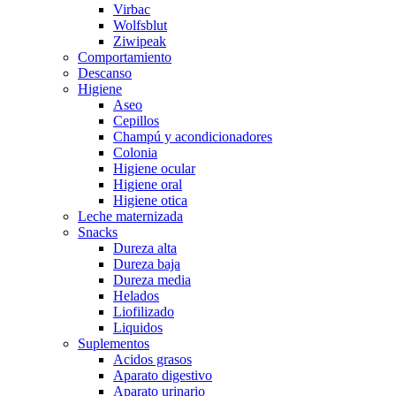
Virbac
Wolfsblut
Ziwipeak
Comportamiento
Descanso
Higiene
Aseo
Cepillos
Champú y acondicionadores
Colonia
Higiene ocular
Higiene oral
Higiene otica
Leche maternizada
Snacks
Dureza alta
Dureza baja
Dureza media
Helados
Liofilizado
Liquidos
Suplementos
Acidos grasos
Aparato digestivo
Aparato urinario