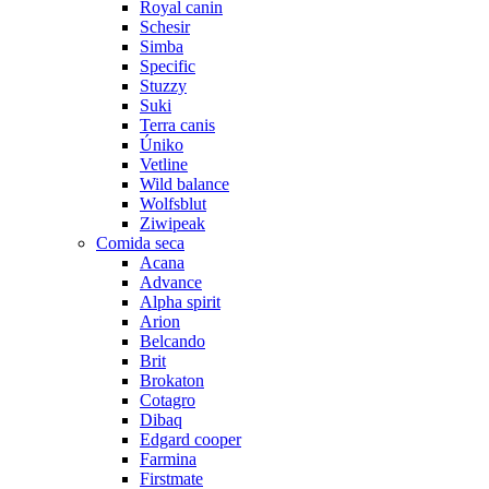
Royal canin
Schesir
Simba
Specific
Stuzzy
Suki
Terra canis
Úniko
Vetline
Wild balance
Wolfsblut
Ziwipeak
Comida seca
Acana
Advance
Alpha spirit
Arion
Belcando
Brit
Brokaton
Cotagro
Dibaq
Edgard cooper
Farmina
Firstmate