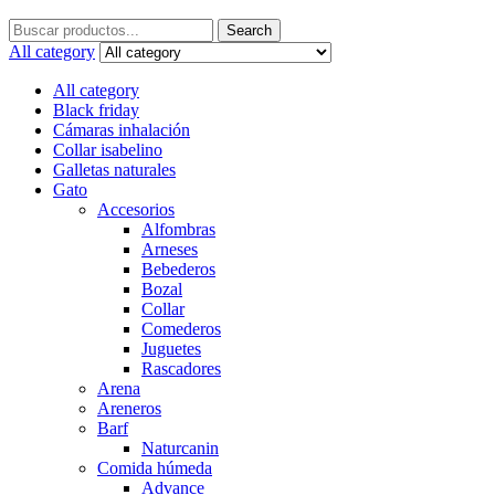
Search
Search
for:
All category
All category
Black friday
Cámaras inhalación
Collar isabelino
Galletas naturales
Gato
Accesorios
Alfombras
Arneses
Bebederos
Bozal
Collar
Comederos
Juguetes
Rascadores
Arena
Areneros
Barf
Naturcanin
Comida húmeda
Advance