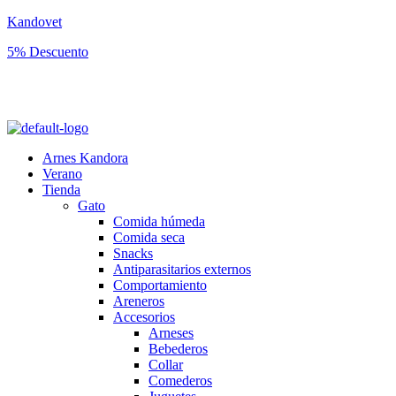
Kandovet
5% Descuento
Regístrate y consigue un código descuento del 5% en tu primera
compra.
Arnes Kandora
Verano
Tienda
Gato
Comida húmeda
Comida seca
Snacks
Antiparasitarios externos
Comportamiento
Areneros
Accesorios
Arneses
Bebederos
Collar
Comederos