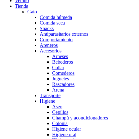
Verano
Tienda
Gato
Comida húmeda
Comida seca
Snacks
Antiparasitarios externos
Comportamiento
Areneros
Accesorios
Arneses
Bebederos
Collar
Comederos
Juguetes
Rascadores
Arena
Transporte
Higiene
Aseo
Cepillos
Champú y acondicionadores
Colonia
Higiene ocular
Higiene oral