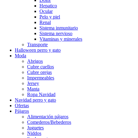
Dolor
Hepatico
Ocular
Pelo y piel
Renal
Sistema inmunitario
Sistema nervioso
Vitaminas y minerales
Transporte
Halloween perro y gato
Moda
Abrigos
Cubre cuellos
Cubre orejas
Impermeables
Jersey
Manta
Ropa Navidad
Navidad perro y gato
Ofertas
Pájaros
Alimentación pájaros
Comederos/Bebederos
Juguetes
Niddos