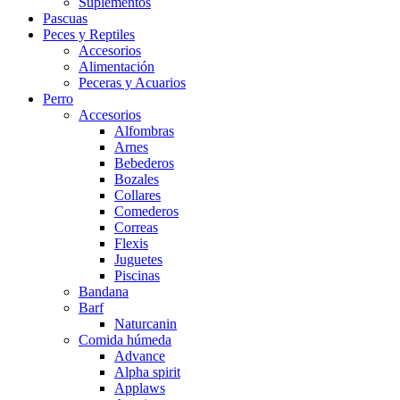
Suplementos
Pascuas
Peces y Reptiles
Accesorios
Alimentación
Peceras y Acuarios
Perro
Accesorios
Alfombras
Arnes
Bebederos
Bozales
Collares
Comederos
Correas
Flexis
Juguetes
Piscinas
Bandana
Barf
Naturcanin
Comida húmeda
Advance
Alpha spirit
Applaws