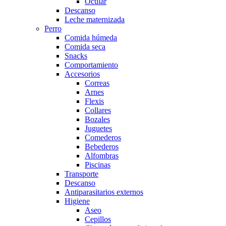
Ocular
Descanso
Leche maternizada
Perro
Comida húmeda
Comida seca
Snacks
Comportamiento
Accesorios
Correas
Arnes
Flexis
Collares
Bozales
Juguetes
Comederos
Bebederos
Alfombras
Piscinas
Transporte
Descanso
Antiparasitarios externos
Higiene
Aseo
Cepillos