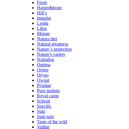
Fresh
Harper&bone
Hill´s
Impulse
Lenda
Libra
Monge
Natura diet
Natural greatness
Nature´s protection
Nature's variety
Nutradog
Optima
Orijen
Orygo
Ownat
Proplan
Puro instinto
Royal canin
Schesir
Specific
Suki
Sum sum
Taste of the wild
Vetline