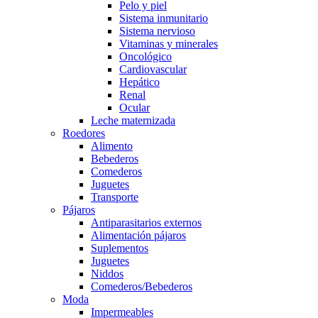
Pelo y piel
Sistema inmunitario
Sistema nervioso
Vitaminas y minerales
Oncológico
Cardiovascular
Hepático
Renal
Ocular
Leche maternizada
Roedores
Alimento
Bebederos
Comederos
Juguetes
Transporte
Pájaros
Antiparasitarios externos
Alimentación pájaros
Suplementos
Juguetes
Niddos
Comederos/Bebederos
Moda
Impermeables