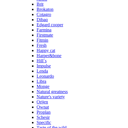
Brit
Brokaton
Cotagro
Dibaq
Edgard cooper
Farmina
Firstmate
Fitmin
Fresh
Happy cat
Harper&bone
Hill´s
Impulse
Lenda
Leonardo
Libra
Monge
Natural greatness
Nature's variety
Orijen
Ownat
Proplan
Schesir
Specific
Taste of the wild