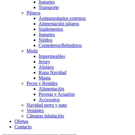
Juguetes
Transporte
Pájaros
Antiparasitarios externos
Alimentación pájaros
Suplementos
Juguetes
Niddos
Comederos/Bebederos
Moda
Impermeables
Jersey
Abrigos
Ropa Navidad
Manta
Peces y Reptiles
Alimentación
Peceras y Acuarios
Accesorios
Navidad perro y gato
Vendajes
Cámaras inhalación
Ofertas
Contacto