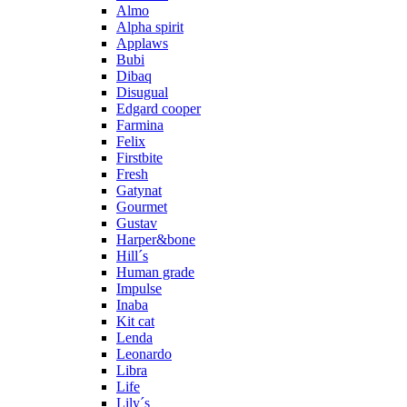
Almo
Alpha spirit
Applaws
Bubi
Dibaq
Disugual
Edgard cooper
Farmina
Felix
Firstbite
Fresh
Gatynat
Gourmet
Gustav
Harper&bone
Hill´s
Human grade
Impulse
Inaba
Kit cat
Lenda
Leonardo
Libra
Life
Lily´s