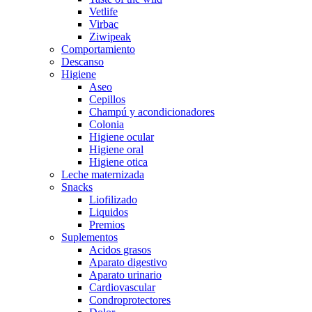
Vetlife
Virbac
Ziwipeak
Comportamiento
Descanso
Higiene
Aseo
Cepillos
Champú y acondicionadores
Colonia
Higiene ocular
Higiene oral
Higiene otica
Leche maternizada
Snacks
Liofilizado
Liquidos
Premios
Suplementos
Acidos grasos
Aparato digestivo
Aparato urinario
Cardiovascular
Condroprotectores