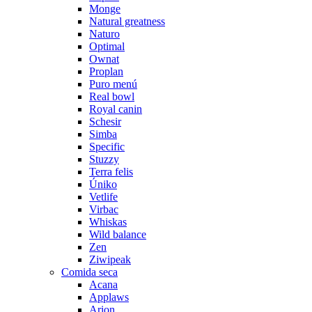
Monge
Natural greatness
Naturo
Optimal
Ownat
Proplan
Puro menú
Real bowl
Royal canin
Schesir
Simba
Specific
Stuzzy
Terra felis
Úniko
Vetlife
Virbac
Whiskas
Wild balance
Zen
Ziwipeak
Comida seca
Acana
Applaws
Arion