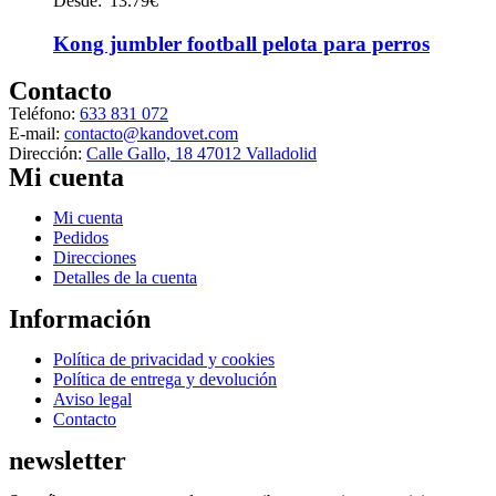
Desde:
13.79
€
tiene
múltiples
Kong jumbler football pelota para perros
variantes.
Las
Contacto
opciones
Teléfono:
633 831 072
se
E-mail:
contacto@kandovet.com
pueden
Dirección:
Calle Gallo, 18 47012 Valladolid
elegir
Mi cuenta
en
la
Menú
Mi cuenta
página
Pedidos
de
Direcciones
producto
Detalles de la cuenta
Información
Menú
Política de privacidad y cookies
Política de entrega y devolución
Aviso legal
Contacto
newsletter