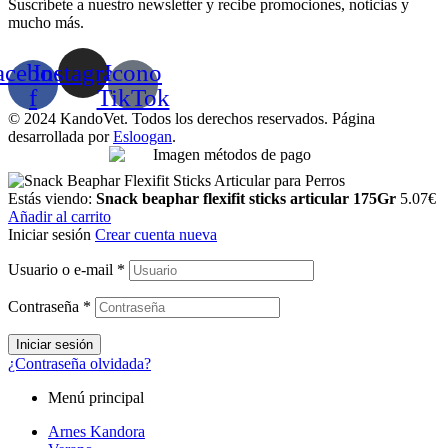
Suscríbete a nuestro newsletter y recibe promociones, noticias y
mucho más.
acebook-
Instagram
Icono
f
TikTok
© 2024 KandoVet. Todos los derechos reservados. Página
desarrollada por
Esloogan
.
Estás viendo:
Snack beaphar flexifit sticks articular 175Gr
5.07
€
Añadir al carrito
Iniciar sesión
Crear cuenta nueva
Usuario o e-mail
*
Contraseña
*
Iniciar sesión
¿Contraseña olvidada?
Menú principal
Arnes Kandora