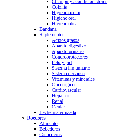
Champú y acondicionadores
Colonia
Higiene ocular
Higiene oral
Higiene otica
Bandana
Suplementos
Acidos grasos
Aparato digestivo
Aparato urinario
Condroprotectores
Pelo y piel
Sistema inmunitario
Sistema nervioso
Vitaminas y minerales
Oncológico
Cardiovascular
Hepático
Renal
Ocular
Leche maternizada
Roedores
Alimento
Bebederos
Comederos