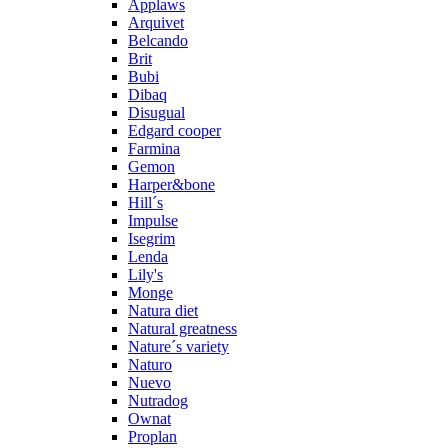
Applaws
Arquivet
Belcando
Brit
Bubi
Dibaq
Disugual
Edgard cooper
Farmina
Gemon
Harper&bone
Hill´s
Impulse
Isegrim
Lenda
Lily's
Monge
Natura diet
Natural greatness
Nature´s variety
Naturo
Nuevo
Nutradog
Ownat
Proplan