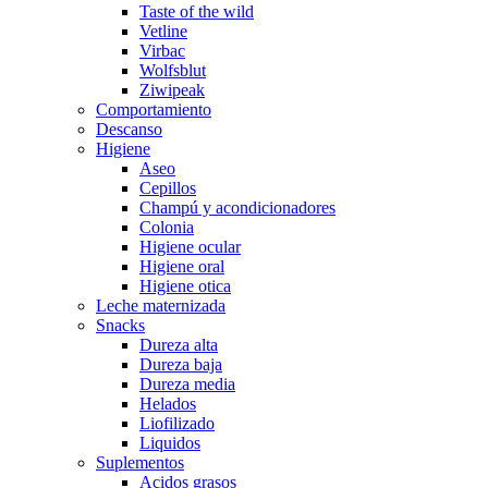
Taste of the wild
Vetline
Virbac
Wolfsblut
Ziwipeak
Comportamiento
Descanso
Higiene
Aseo
Cepillos
Champú y acondicionadores
Colonia
Higiene ocular
Higiene oral
Higiene otica
Leche maternizada
Snacks
Dureza alta
Dureza baja
Dureza media
Helados
Liofilizado
Liquidos
Suplementos
Acidos grasos