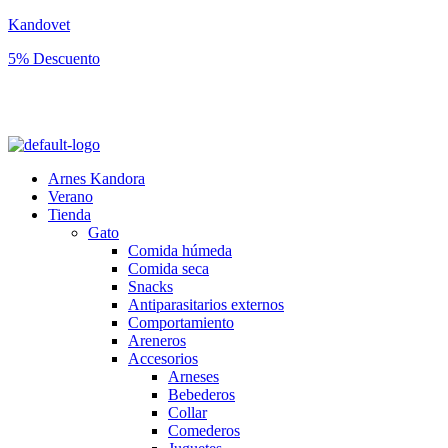
Kandovet
5% Descuento
Regístrate y consigue un código descuento del 5% en tu primera
compra.
Arnes Kandora
Verano
Tienda
Gato
Comida húmeda
Comida seca
Snacks
Antiparasitarios externos
Comportamiento
Areneros
Accesorios
Arneses
Bebederos
Collar
Comederos