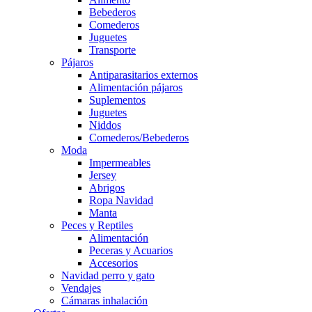
Bebederos
Comederos
Juguetes
Transporte
Pájaros
Antiparasitarios externos
Alimentación pájaros
Suplementos
Juguetes
Niddos
Comederos/Bebederos
Moda
Impermeables
Jersey
Abrigos
Ropa Navidad
Manta
Peces y Reptiles
Alimentación
Peceras y Acuarios
Accesorios
Navidad perro y gato
Vendajes
Cámaras inhalación