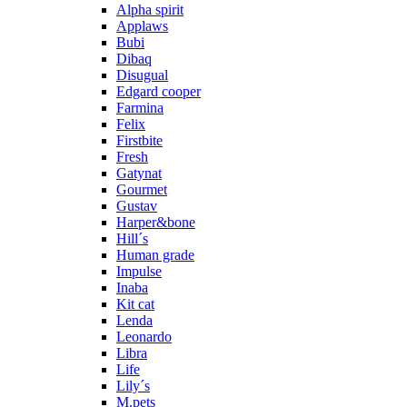
Alpha spirit
Applaws
Bubi
Dibaq
Disugual
Edgard cooper
Farmina
Felix
Firstbite
Fresh
Gatynat
Gourmet
Gustav
Harper&bone
Hill´s
Human grade
Impulse
Inaba
Kit cat
Lenda
Leonardo
Libra
Life
Lily´s
M.pets