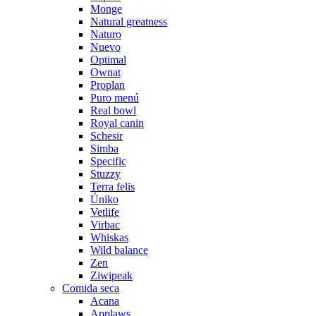
Monge
Natural greatness
Naturo
Nuevo
Optimal
Ownat
Proplan
Puro menú
Real bowl
Royal canin
Schesir
Simba
Specific
Stuzzy
Terra felis
Úniko
Vetlife
Virbac
Whiskas
Wild balance
Zen
Ziwipeak
Comida seca
Acana
Applaws