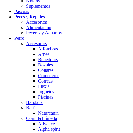
Niddos
Suplementos
Pascuas
Peces y Reptiles
Accesorios
Alimentación
Peceras y Acuarios
Perro
Accesorios
Alfombras
Arnes
Bebederos
Bozales
Collares
Comederos
Correas
Flexis
Juguetes
Piscinas
Bandana
Barf
Naturcanin
Comida húmeda
Advance
Alpha spirit