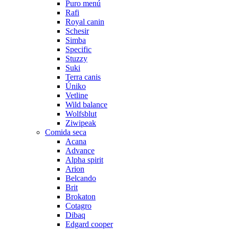
Puro menú
Rafi
Royal canin
Schesir
Simba
Specific
Stuzzy
Suki
Terra canis
Úniko
Vetline
Wild balance
Wolfsblut
Ziwipeak
Comida seca
Acana
Advance
Alpha spirit
Arion
Belcando
Brit
Brokaton
Cotagro
Dibaq
Edgard cooper