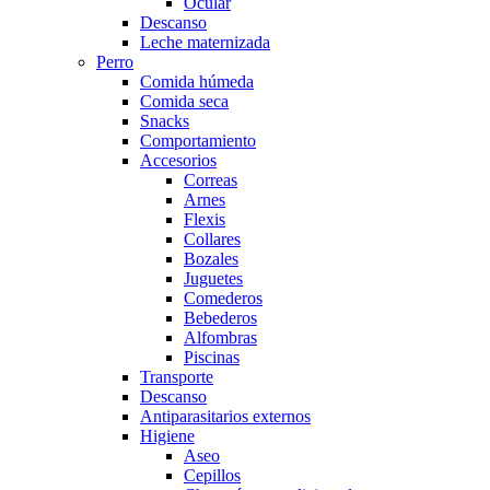
Ocular
Descanso
Leche maternizada
Perro
Comida húmeda
Comida seca
Snacks
Comportamiento
Accesorios
Correas
Arnes
Flexis
Collares
Bozales
Juguetes
Comederos
Bebederos
Alfombras
Piscinas
Transporte
Descanso
Antiparasitarios externos
Higiene
Aseo
Cepillos