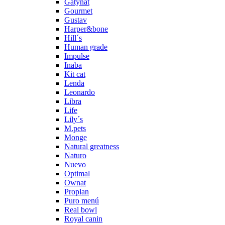
Gatynat
Gourmet
Gustav
Harper&bone
Hill´s
Human grade
Impulse
Inaba
Kit cat
Lenda
Leonardo
Libra
Life
Lily´s
M.pets
Monge
Natural greatness
Naturo
Nuevo
Optimal
Ownat
Proplan
Puro menú
Real bowl
Royal canin