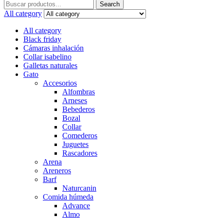
Search
Search
for:
All category
All category
Black friday
Cámaras inhalación
Collar isabelino
Galletas naturales
Gato
Accesorios
Alfombras
Arneses
Bebederos
Bozal
Collar
Comederos
Juguetes
Rascadores
Arena
Areneros
Barf
Naturcanin
Comida húmeda
Advance
Almo