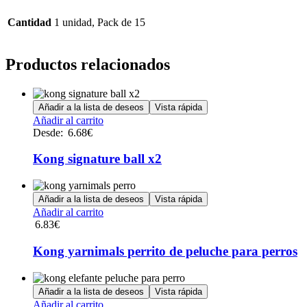
Cantidad
1 unidad, Pack de 15
Productos relacionados
Añadir a la lista de deseos
Vista rápida
Este
Añadir al carrito
producto
Desde:
6.68
€
tiene
múltiples
Kong signature ball x2
variantes.
Las
opciones
Añadir a la lista de deseos
Vista rápida
se
Añadir al carrito
pueden
6.83
€
elegir
en
Kong yarnimals perrito de peluche para perros
la
página
de
Añadir a la lista de deseos
Vista rápida
producto
Añadir al carrito