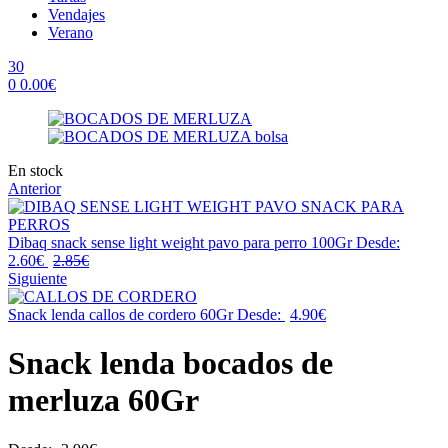
Vendajes
Verano
30
0
0.00
€
Menu
Availability:
En stock
Anterior
Dibaq snack sense light weight pavo para perro 100Gr
Desde:
2.60
€
2.85
€
Siguiente
Snack lenda callos de cordero 60Gr
Desde:
4.90
€
Snack lenda bocados de
merluza 60Gr