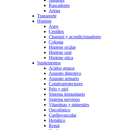
Juguetes
Rascadores
Arena
Transporte
Higiene
Aseo
Cepillos
Champú y acondicionadores
Colonia
Higiene ocular
Higiene oral
Higiene otica
Suplementos
Acidos grasos
Aparato digestivo
Aparato urinario
Condroprotectores
Pelo y piel
Sistema inmunitario
Sistema nervioso
Vitaminas y minerales
Oncológico
Cardiovascular
Hepático
Renal