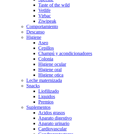
Taste of the wild
Vetlife
Virbac
Ziwipeak
Comportamiento
Descanso
Higiene
Aseo
Cepillos
Champú y acondicionadores
Colonia
Higiene ocular
Higiene oral
Higiene otica
Leche maternizada
Snacks
Liofilizado
Liquidos
Premios
Suplementos
Acidos grasos
Aparato digestivo
Aparato urinario
Cardiovascular