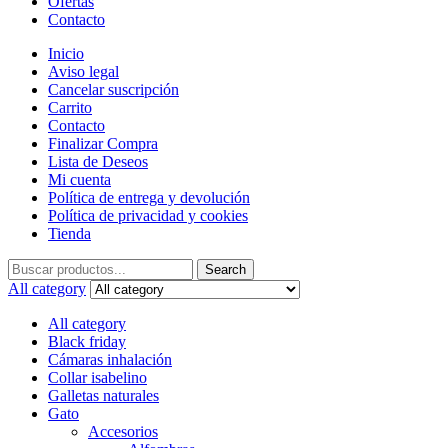
Ofertas
Contacto
Inicio
Aviso legal
Cancelar suscripción
Carrito
Contacto
Finalizar Compra
Lista de Deseos
Mi cuenta
Política de entrega y devolución
Política de privacidad y cookies
Tienda
Search
Search
for:
All category
All category
Black friday
Cámaras inhalación
Collar isabelino
Galletas naturales
Gato
Accesorios