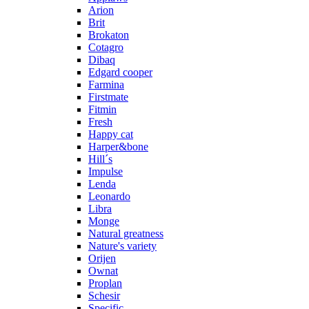
Arion
Brit
Brokaton
Cotagro
Dibaq
Edgard cooper
Farmina
Firstmate
Fitmin
Fresh
Happy cat
Harper&bone
Hill´s
Impulse
Lenda
Leonardo
Libra
Monge
Natural greatness
Nature's variety
Orijen
Ownat
Proplan
Schesir
Specific