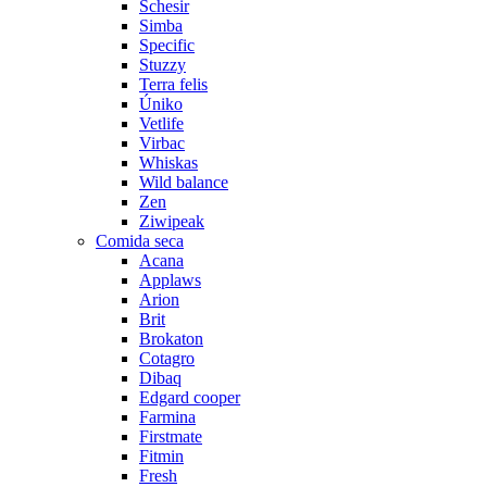
Schesir
Simba
Specific
Stuzzy
Terra felis
Úniko
Vetlife
Virbac
Whiskas
Wild balance
Zen
Ziwipeak
Comida seca
Acana
Applaws
Arion
Brit
Brokaton
Cotagro
Dibaq
Edgard cooper
Farmina
Firstmate
Fitmin
Fresh