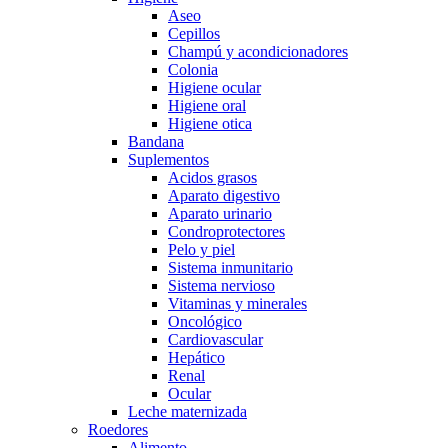
Aseo
Cepillos
Champú y acondicionadores
Colonia
Higiene ocular
Higiene oral
Higiene otica
Bandana
Suplementos
Acidos grasos
Aparato digestivo
Aparato urinario
Condroprotectores
Pelo y piel
Sistema inmunitario
Sistema nervioso
Vitaminas y minerales
Oncológico
Cardiovascular
Hepático
Renal
Ocular
Leche maternizada
Roedores
Alimento