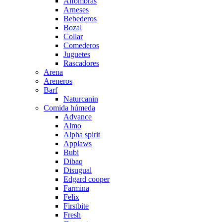
Alfombras
Arneses
Bebederos
Bozal
Collar
Comederos
Juguetes
Rascadores
Arena
Areneros
Barf
Naturcanin
Comida húmeda
Advance
Almo
Alpha spirit
Applaws
Bubi
Dibaq
Disugual
Edgard cooper
Farmina
Felix
Firstbite
Fresh