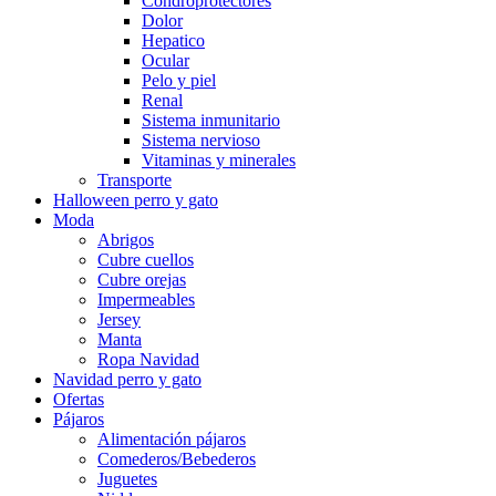
Condroprotectores
Dolor
Hepatico
Ocular
Pelo y piel
Renal
Sistema inmunitario
Sistema nervioso
Vitaminas y minerales
Transporte
Halloween perro y gato
Moda
Abrigos
Cubre cuellos
Cubre orejas
Impermeables
Jersey
Manta
Ropa Navidad
Navidad perro y gato
Ofertas
Pájaros
Alimentación pájaros
Comederos/Bebederos
Juguetes