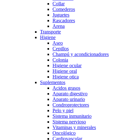
Collar
Comederos
Juguetes
Rascadores
Arena
Transporte
Higiene
Aseo
Cepillos
Champú y acondicionadores
Colonia
Higiene ocular
Higiene oral
Higiene otica
Suplementos
Acidos grasos
Aparato digestivo
Aparato urinario
Condroprotectores
Pelo y piel
Sistema inmunitario
Sistema nervioso
Vitaminas y minerales
Oncológico
Cardiovascular