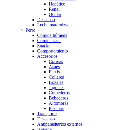
Hepático
Renal
Ocular
Descanso
Leche maternizada
Perro
Comida húmeda
Comida seca
Snacks
Comportamiento
Accesorios
Correas
Arnes
Flexis
Collares
Bozales
Juguetes
Comederos
Bebederos
Alfombras
Piscinas
Transporte
Descanso
Antiparasitarios externos
Higiene