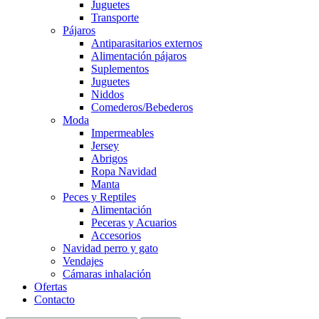
Juguetes
Transporte
Pájaros
Antiparasitarios externos
Alimentación pájaros
Suplementos
Juguetes
Niddos
Comederos/Bebederos
Moda
Impermeables
Jersey
Abrigos
Ropa Navidad
Manta
Peces y Reptiles
Alimentación
Peceras y Acuarios
Accesorios
Navidad perro y gato
Vendajes
Cámaras inhalación
Ofertas
Contacto