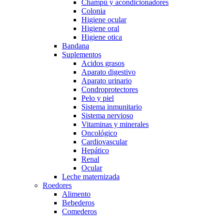
Champú y acondicionadores
Colonia
Higiene ocular
Higiene oral
Higiene otica
Bandana
Suplementos
Acidos grasos
Aparato digestivo
Aparato urinario
Condroprotectores
Pelo y piel
Sistema inmunitario
Sistema nervioso
Vitaminas y minerales
Oncológico
Cardiovascular
Hepático
Renal
Ocular
Leche maternizada
Roedores
Alimento
Bebederos
Comederos