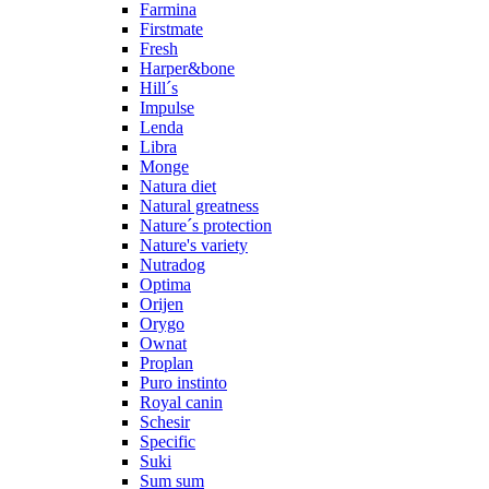
Farmina
Firstmate
Fresh
Harper&bone
Hill´s
Impulse
Lenda
Libra
Monge
Natura diet
Natural greatness
Nature´s protection
Nature's variety
Nutradog
Optima
Orijen
Orygo
Ownat
Proplan
Puro instinto
Royal canin
Schesir
Specific
Suki
Sum sum