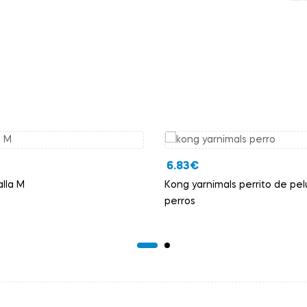
6.83
€
lla M
Kong yarnimals perrito de pe
perros