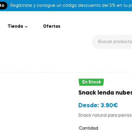
to
Regístrate y consigue un código descuento del 5% en tu 
Tienda
Ofertas
En Stock
Snack lenda nube
Desde:
3.90
€
Snack natural para perros
Cantidad