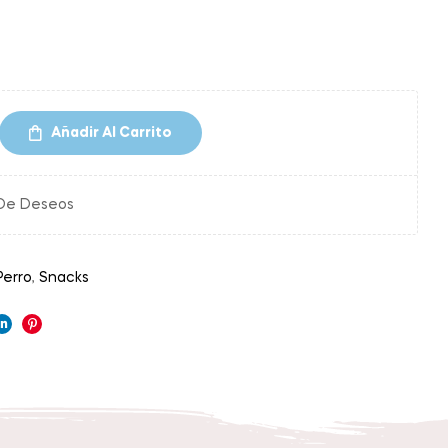
Añadir Al Carrito
 De Deseos
Perro
,
Snacks
ok
ter
Linkedin
Pinterest