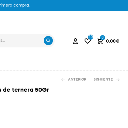
primera compra.
30
0
0.00
€
ANTERIOR
SIGUIENTE
s de ternera 50Gr
2.95
€
2.95
€
.