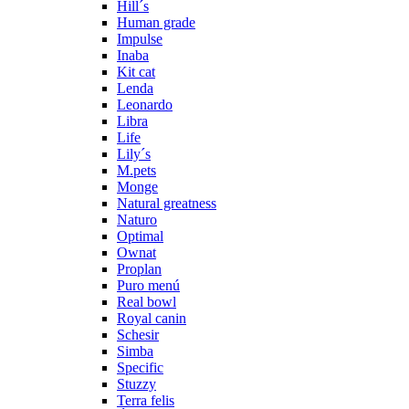
Hill´s
Human grade
Impulse
Inaba
Kit cat
Lenda
Leonardo
Libra
Life
Lily´s
M.pets
Monge
Natural greatness
Naturo
Optimal
Ownat
Proplan
Puro menú
Real bowl
Royal canin
Schesir
Simba
Specific
Stuzzy
Terra felis