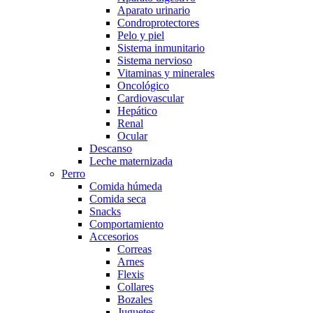
Aparato urinario
Condroprotectores
Pelo y piel
Sistema inmunitario
Sistema nervioso
Vitaminas y minerales
Oncológico
Cardiovascular
Hepático
Renal
Ocular
Descanso
Leche maternizada
Perro
Comida húmeda
Comida seca
Snacks
Comportamiento
Accesorios
Correas
Arnes
Flexis
Collares
Bozales
Juguetes