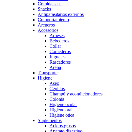
Comida seca
Snacks
Antiparasitarios externos
Comportamiento
Areneros
Accesorios
Arneses
Bebederos
Collar
Comederos
Juguetes
Rascadores
Arena
Transporte
Higiene
Aseo
Cepillos
Champú y acondicionadores
Colonia
Higiene ocular
Higiene oral
Higiene otica
Suplementos
Acidos grasos
Aparato digestivo