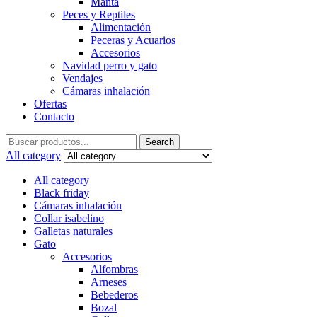
Manta
Peces y Reptiles
Alimentación
Peceras y Acuarios
Accesorios
Navidad perro y gato
Vendajes
Cámaras inhalación
Ofertas
Contacto
Search
Search
for:
All category
All category
Black friday
Cámaras inhalación
Collar isabelino
Galletas naturales
Gato
Accesorios
Alfombras
Arneses
Bebederos
Bozal