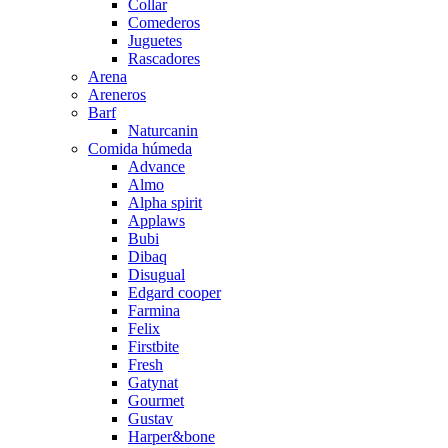
Collar
Comederos
Juguetes
Rascadores
Arena
Areneros
Barf
Naturcanin
Comida húmeda
Advance
Almo
Alpha spirit
Applaws
Bubi
Dibaq
Disugual
Edgard cooper
Farmina
Felix
Firstbite
Fresh
Gatynat
Gourmet
Gustav
Harper&bone