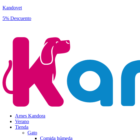
Kandovet
5% Descuento
Regístrate y consigue un código descuento del 5% en tu primera comp
Arnes Kandora
Verano
Tienda
Gato
Comida húmeda