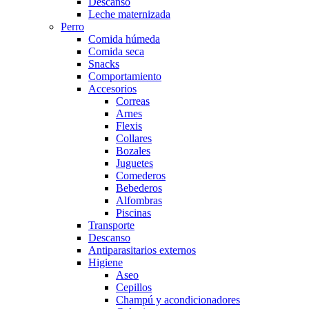
Descanso
Leche maternizada
Perro
Comida húmeda
Comida seca
Snacks
Comportamiento
Accesorios
Correas
Arnes
Flexis
Collares
Bozales
Juguetes
Comederos
Bebederos
Alfombras
Piscinas
Transporte
Descanso
Antiparasitarios externos
Higiene
Aseo
Cepillos
Champú y acondicionadores