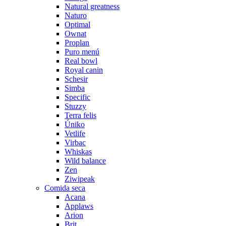
Natural greatness
Naturo
Optimal
Ownat
Proplan
Puro menú
Real bowl
Royal canin
Schesir
Simba
Specific
Stuzzy
Terra felis
Úniko
Vetlife
Virbac
Whiskas
Wild balance
Zen
Ziwipeak
Comida seca
Acana
Applaws
Arion
Brit