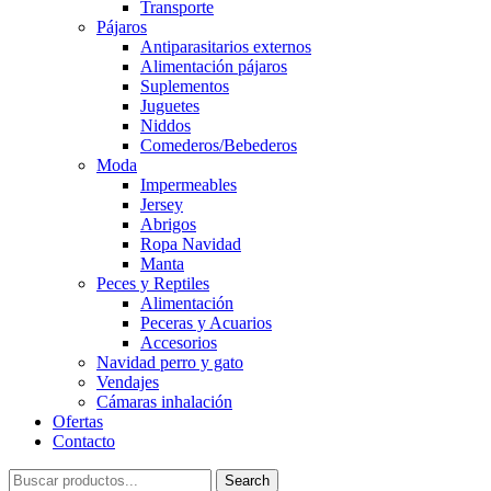
Transporte
Pájaros
Antiparasitarios externos
Alimentación pájaros
Suplementos
Juguetes
Niddos
Comederos/Bebederos
Moda
Impermeables
Jersey
Abrigos
Ropa Navidad
Manta
Peces y Reptiles
Alimentación
Peceras y Acuarios
Accesorios
Navidad perro y gato
Vendajes
Cámaras inhalación
Ofertas
Contacto
Search
Search