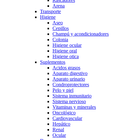
Rascadores
Arena
Transporte
Higiene
Aseo
Cepillos
Champú y acondicionadores
Colonia
Higiene ocular
Higiene oral
Higiene otica
Suplementos
Acidos grasos
Aparato digestivo
Aparato urinario
Condroprotectores
Pelo y piel
Sistema inmunitario
Sistema nervioso
Vitaminas y minerales
Oncológico
Cardiovascular
Hepático
Renal
Ocular