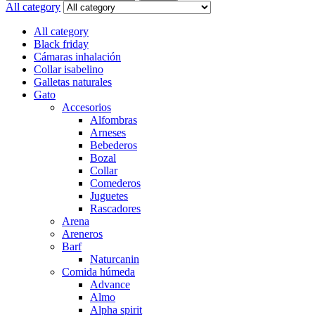
for:
All category
All category
Black friday
Cámaras inhalación
Collar isabelino
Galletas naturales
Gato
Accesorios
Alfombras
Arneses
Bebederos
Bozal
Collar
Comederos
Juguetes
Rascadores
Arena
Areneros
Barf
Naturcanin
Comida húmeda
Advance
Almo
Alpha spirit