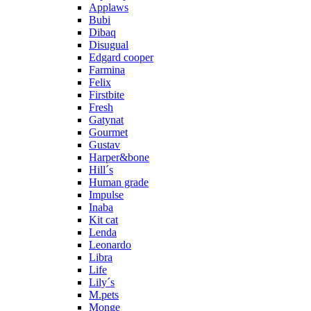
Applaws
Bubi
Dibaq
Disugual
Edgard cooper
Farmina
Felix
Firstbite
Fresh
Gatynat
Gourmet
Gustav
Harper&bone
Hill´s
Human grade
Impulse
Inaba
Kit cat
Lenda
Leonardo
Libra
Life
Lily´s
M.pets
Monge