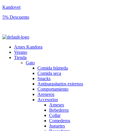
Kandovet
5% Descuento
Regístrate y consigue un código descuento del 5% en tu primera comp
Arnes Kandora
Verano
Tienda
Gato
Comida húmeda
Comida seca
Snacks
Antiparasitarios externos
Comportamiento
Areneros
Accesorios
Arneses
Bebederos
Collar
Comederos
Juguetes