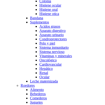
Colonia
Higiene ocular
Higiene oral
Higiene otica
Bandana
Suplementos
Acidos grasos
Aparato digestivo
Aparato urinario
Condroprotectores
Pelo y piel
Sistema inmunitario
Sistema nervioso
Vitaminas y minerales
Oncológico
Cardiovascular
Hepático
Renal
Ocular
Leche maternizada
Roedores
Alimento
Bebederos
Comederos
Juguetes