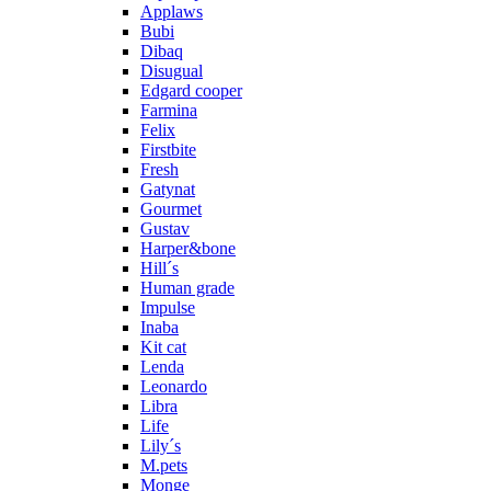
Applaws
Bubi
Dibaq
Disugual
Edgard cooper
Farmina
Felix
Firstbite
Fresh
Gatynat
Gourmet
Gustav
Harper&bone
Hill´s
Human grade
Impulse
Inaba
Kit cat
Lenda
Leonardo
Libra
Life
Lily´s
M.pets
Monge