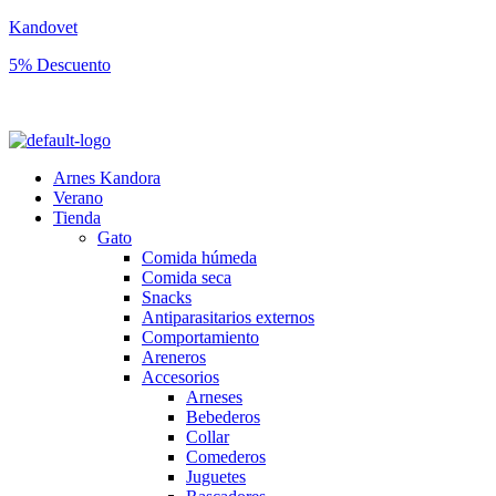
Kandovet
5% Descuento
Regístrate y consigue un código descuento del 5% en tu primera comp
Arnes Kandora
Verano
Tienda
Gato
Comida húmeda
Comida seca
Snacks
Antiparasitarios externos
Comportamiento
Areneros
Accesorios
Arneses
Bebederos
Collar
Comederos
Juguetes