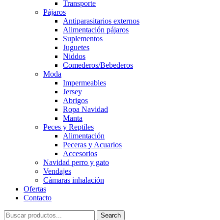
Transporte
Pájaros
Antiparasitarios externos
Alimentación pájaros
Suplementos
Juguetes
Niddos
Comederos/Bebederos
Moda
Impermeables
Jersey
Abrigos
Ropa Navidad
Manta
Peces y Reptiles
Alimentación
Peceras y Acuarios
Accesorios
Navidad perro y gato
Vendajes
Cámaras inhalación
Ofertas
Contacto
Search
Search