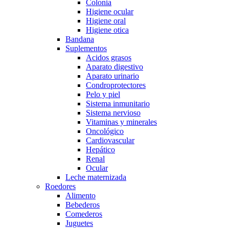
Colonia
Higiene ocular
Higiene oral
Higiene otica
Bandana
Suplementos
Acidos grasos
Aparato digestivo
Aparato urinario
Condroprotectores
Pelo y piel
Sistema inmunitario
Sistema nervioso
Vitaminas y minerales
Oncológico
Cardiovascular
Hepático
Renal
Ocular
Leche maternizada
Roedores
Alimento
Bebederos
Comederos
Juguetes