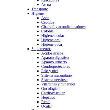
Rascadores
Arena
Transporte
Higiene
Aseo
Cepillos
Champú y acondicionadores
Colonia
Higiene ocular
Higiene oral
Higiene otica
Suplementos
Acidos grasos
Aparato digestivo
Aparato urinario
Condroprotectores
Pelo y piel
Sistema inmunitario
Sistema nervioso
Vitaminas y minerales
Oncológico
Cardiovascular
Hepático
Renal
Ocular