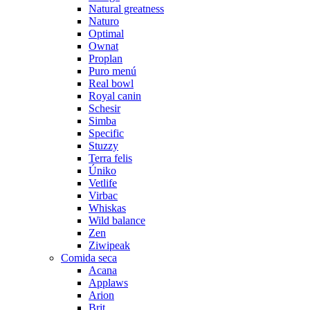
Natural greatness
Naturo
Optimal
Ownat
Proplan
Puro menú
Real bowl
Royal canin
Schesir
Simba
Specific
Stuzzy
Terra felis
Úniko
Vetlife
Virbac
Whiskas
Wild balance
Zen
Ziwipeak
Comida seca
Acana
Applaws
Arion
Brit