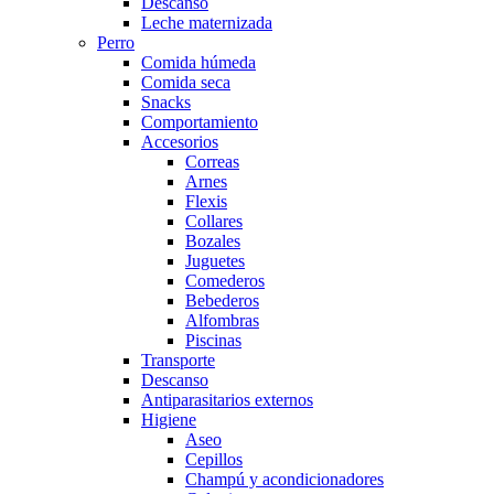
Descanso
Leche maternizada
Perro
Comida húmeda
Comida seca
Snacks
Comportamiento
Accesorios
Correas
Arnes
Flexis
Collares
Bozales
Juguetes
Comederos
Bebederos
Alfombras
Piscinas
Transporte
Descanso
Antiparasitarios externos
Higiene
Aseo
Cepillos
Champú y acondicionadores