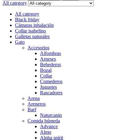
for:
All category
All category
Black friday
Cámaras inhalación
Collar isabelino
Galletas naturales
Gato
Accesorios
Alfombras
Arneses
Bebederos
Bozal
Collar
Comederos
Juguetes
Rascadores
Arena
Areneros
Barf
Naturcanin
Comida húmeda
Advance
Almo
Alpha spirit