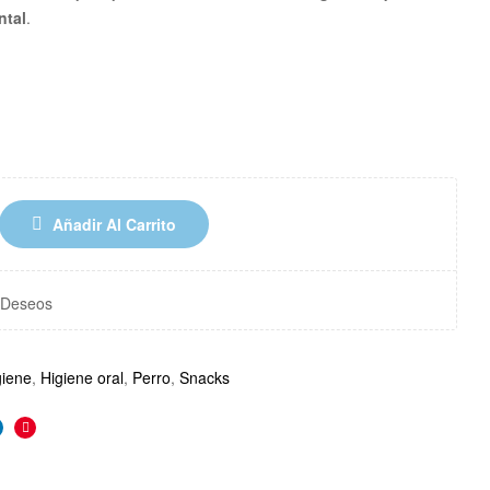
ntal
.
Añadir Al Carrito
e Deseos
giene
,
Higiene oral
,
Perro
,
Snacks
r
inkedin
Pinterest