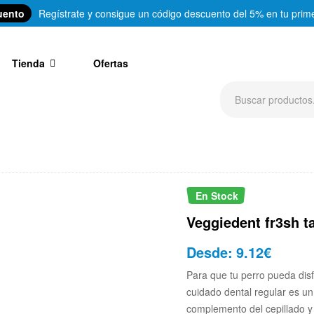
uento
Regístrate y consigue un código descuento del 5% en tu prim
Tienda
Ofertas
En Stock
Veggiedent fr3sh ta
Desde:
9.12
€
Para que tu perro pueda disf
cuidado dental regular es 
complemento del cepillado y r