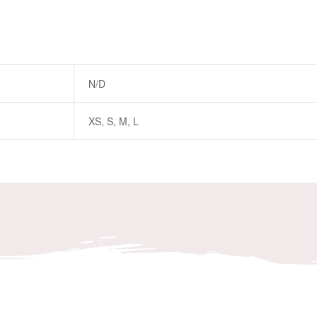
N/D
XS, S, M, L