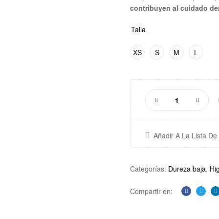
contribuyen al cuidado de
Talla
XS
S
M
L
Añadir A La Lista D
Categorías:
Dureza baja
,
Hi
Compartir en:
Facebook
Twitte
L