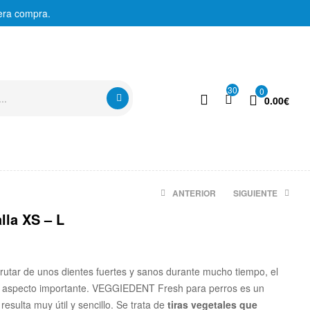
era compra.
30
0
0.00
€
ANTERIOR
SIGUIENTE
lla XS – L
15.97
€
8.93
€
rutar de unos dientes fuertes y sanos durante mucho tiempo, el
un aspecto importante. VEGGIEDENT Fresh para perros es un
esulta muy útil y sencillo. Se trata de
tiras vegetales que