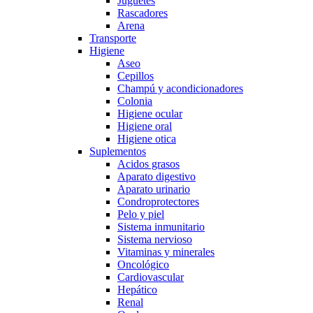
Juguetes
Rascadores
Arena
Transporte
Higiene
Aseo
Cepillos
Champú y acondicionadores
Colonia
Higiene ocular
Higiene oral
Higiene otica
Suplementos
Acidos grasos
Aparato digestivo
Aparato urinario
Condroprotectores
Pelo y piel
Sistema inmunitario
Sistema nervioso
Vitaminas y minerales
Oncológico
Cardiovascular
Hepático
Renal