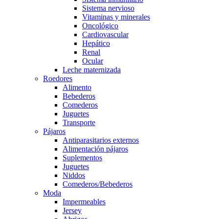
Sistema nervioso
Vitaminas y minerales
Oncológico
Cardiovascular
Hepático
Renal
Ocular
Leche maternizada
Roedores
Alimento
Bebederos
Comederos
Juguetes
Transporte
Pájaros
Antiparasitarios externos
Alimentación pájaros
Suplementos
Juguetes
Niddos
Comederos/Bebederos
Moda
Impermeables
Jersey