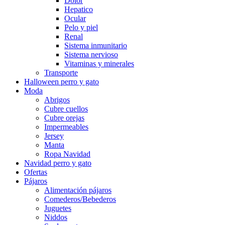
Dolor
Hepatico
Ocular
Pelo y piel
Renal
Sistema inmunitario
Sistema nervioso
Vitaminas y minerales
Transporte
Halloween perro y gato
Moda
Abrigos
Cubre cuellos
Cubre orejas
Impermeables
Jersey
Manta
Ropa Navidad
Navidad perro y gato
Ofertas
Pájaros
Alimentación pájaros
Comederos/Bebederos
Juguetes
Niddos