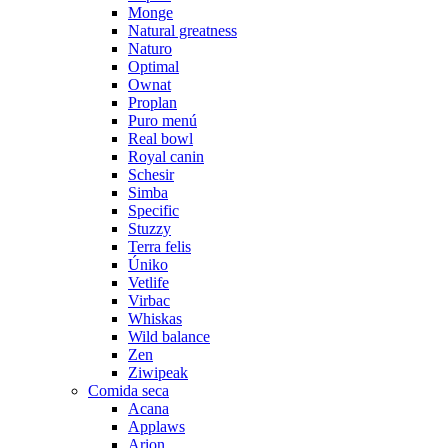
Monge
Natural greatness
Naturo
Optimal
Ownat
Proplan
Puro menú
Real bowl
Royal canin
Schesir
Simba
Specific
Stuzzy
Terra felis
Úniko
Vetlife
Virbac
Whiskas
Wild balance
Zen
Ziwipeak
Comida seca
Acana
Applaws
Arion