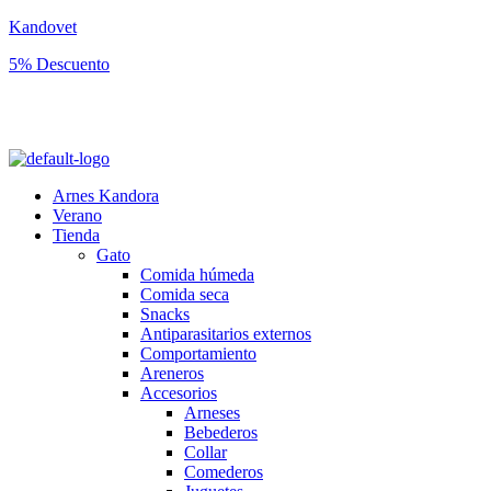
Kandovet
5% Descuento
Regístrate y consigue un código descuento del 5% en tu primera
compra.
Arnes Kandora
Verano
Tienda
Gato
Comida húmeda
Comida seca
Snacks
Antiparasitarios externos
Comportamiento
Areneros
Accesorios
Arneses
Bebederos
Collar
Comederos