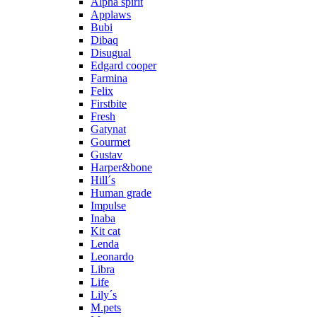
Alpha spirit
Applaws
Bubi
Dibaq
Disugual
Edgard cooper
Farmina
Felix
Firstbite
Fresh
Gatynat
Gourmet
Gustav
Harper&bone
Hill´s
Human grade
Impulse
Inaba
Kit cat
Lenda
Leonardo
Libra
Life
Lily´s
M.pets