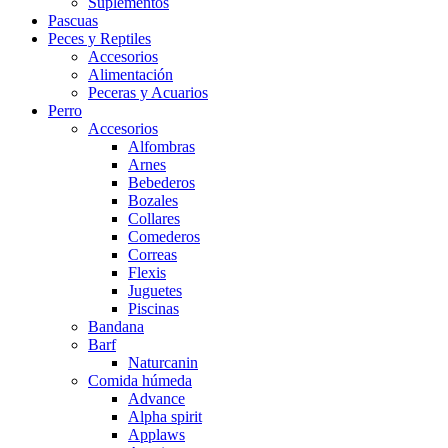
Suplementos
Pascuas
Peces y Reptiles
Accesorios
Alimentación
Peceras y Acuarios
Perro
Accesorios
Alfombras
Arnes
Bebederos
Bozales
Collares
Comederos
Correas
Flexis
Juguetes
Piscinas
Bandana
Barf
Naturcanin
Comida húmeda
Advance
Alpha spirit
Applaws