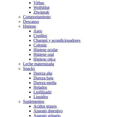
Virbac
Wolfsblut
Ziwipeak
Comportamiento
Descanso
Higiene
Aseo
Cepillos
Champú y acondicionadores
Colonia
Higiene ocular
Higiene oral
Higiene otica
Leche maternizada
Snacks
Dureza alta
Dureza baja
Dureza media
Helados
Liofilizado
Liquidos
Suplementos
Acidos grasos
Aparato digestivo
Aparato urinario