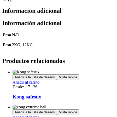
Información adicional
Información adicional
Peso
N/D
Peso
2KG, 12KG
Productos relacionados
Añadir a la lista de deseos
Vista rápida
Este
Añadir al carrito
producto
Desde:
17.13
€
tiene
múltiples
Kong safestix
variantes.
Las
opciones
Añadir a la lista de deseos
Vista rápida
se
Este