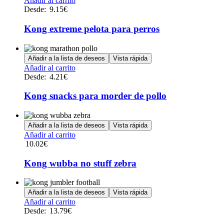
Añadir al carrito
pueden
producto
Desde:
9.15
€
elegir
tiene
en
múltiples
Kong extreme pelota para perros
la
variantes.
página
Las
de
opciones
Añadir a la lista de deseos
Vista rápida
producto
se
Este
Añadir al carrito
pueden
producto
Desde:
4.21
€
elegir
tiene
en
múltiples
Kong snacks para morder de pollo
la
variantes.
página
Las
de
opciones
Añadir a la lista de deseos
Vista rápida
producto
se
Añadir al carrito
pueden
10.02
€
elegir
en
Kong wubba no stuff zebra
la
página
de
Añadir a la lista de deseos
Vista rápida
producto
Este
Añadir al carrito
producto
Desde:
13.79
€
tiene