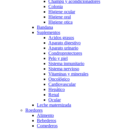
Champú y acondicionadores
Colonia
Higiene ocular
Higiene oral
Higiene otica
Bandana
Suplementos
Acidos grasos
Aparato digestivo
Aparato urinario
Condroprotectores
Pelo y piel
Sistema inmunitario
Sistema nervioso
Vitaminas y minerales
Oncológico
Cardiovascular
Hepático
Renal
Ocular
Leche maternizada
Roedores
Alimento
Bebederos
Comederos