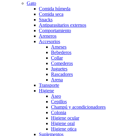
Gato
Comida húmeda
Comida seca
Snacks
Antiparasitarios externos
Comportamiento
Areneros
Accesorios
Arneses
Bebederos
Collar
Comederos
Juguetes
Rascadores
Arena
Transporte
Higiene
Aseo
Cepillos
Champú y acondicionadores
Colonia
Higiene ocular
Higiene oral
Higiene otica
Suplementos