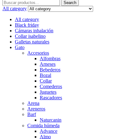
Search
Search
for:
All category
All category
Black friday
Cámaras inhalación
Collar isabelino
Galletas naturales
Gato
Accesorios
Alfombras
Arneses
Bebederos
Bozal
Collar
Comederos
Juguetes
Rascadores
Arena
Areneros
Barf
Naturcanin
Comida húmeda
Advance
Almo