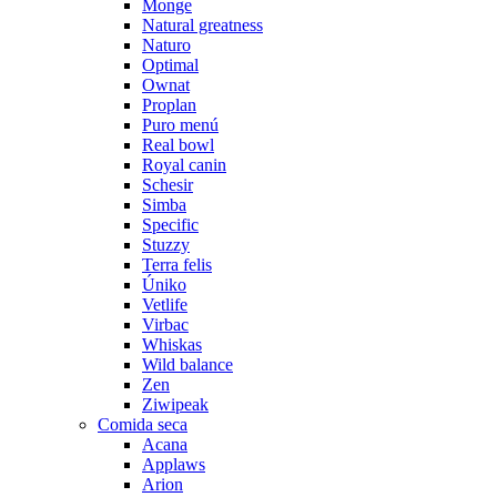
Monge
Natural greatness
Naturo
Optimal
Ownat
Proplan
Puro menú
Real bowl
Royal canin
Schesir
Simba
Specific
Stuzzy
Terra felis
Úniko
Vetlife
Virbac
Whiskas
Wild balance
Zen
Ziwipeak
Comida seca
Acana
Applaws
Arion