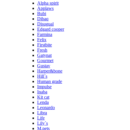
Alpha spirit
Applaws
Bubi
Dibaq
Disugual
Edgard cooper
Farmina
Felix
Firstbite
Fresh
Gatynat
Gourmet
Gustav
Harper&bone
Hill´s
Human grade
Impulse
Inaba
Kit cat
Lenda
Leonardo
Libra
Life
Lily´s
M.pets