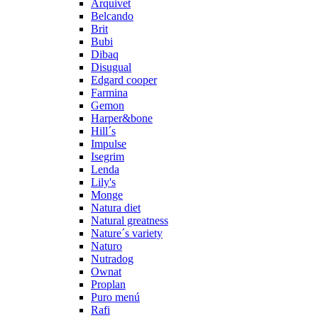
Arquivet
Belcando
Brit
Bubi
Dibaq
Disugual
Edgard cooper
Farmina
Gemon
Harper&bone
Hill´s
Impulse
Isegrim
Lenda
Lily's
Monge
Natura diet
Natural greatness
Nature´s variety
Naturo
Nutradog
Ownat
Proplan
Puro menú
Rafi