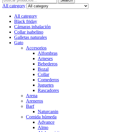
Search
for:
All category
All category
Black friday
Cámaras inhalación
Collar isabelino
Galletas naturales
Gato
Accesorios
Alfombras
Arneses
Bebederos
Bozal
Collar
Comederos
Juguetes
Rascadores
Arena
Areneros
Barf
Naturcanin
Comida húmeda
Advance
Almo