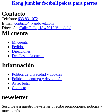
múltiples
Kong jumbler football pelota para perros
variantes.
Las
Contacto
opciones
Teléfono:
633 831 072
se
E-mail:
contacto@kandovet.com
pueden
Dirección:
Calle Gallo, 18 47012 Valladolid
elegir
Mi cuenta
en
la
Menú
Mi cuenta
página
Pedidos
de
Direcciones
producto
Detalles de la cuenta
Información
Menú
Política de privacidad y cookies
Política de entrega y devolución
Aviso legal
Contacto
newsletter
Suscríbete a nuestro newsletter y recibe promociones, noticias y
mucho más.