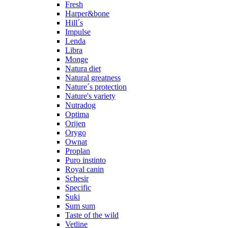
Fresh
Harper&bone
Hill´s
Impulse
Lenda
Libra
Monge
Natura diet
Natural greatness
Nature´s protection
Nature's variety
Nutradog
Optima
Orijen
Orygo
Ownat
Proplan
Puro instinto
Royal canin
Schesir
Specific
Suki
Sum sum
Taste of the wild
Vetline