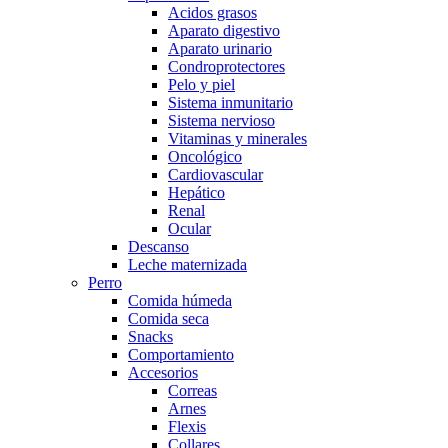
Acidos grasos
Aparato digestivo
Aparato urinario
Condroprotectores
Pelo y piel
Sistema inmunitario
Sistema nervioso
Vitaminas y minerales
Oncológico
Cardiovascular
Hepático
Renal
Ocular
Descanso
Leche maternizada
Perro
Comida húmeda
Comida seca
Snacks
Comportamiento
Accesorios
Correas
Arnes
Flexis
Collares