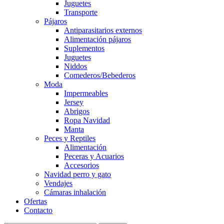
Juguetes
Transporte
Pájaros
Antiparasitarios externos
Alimentación pájaros
Suplementos
Juguetes
Niddos
Comederos/Bebederos
Moda
Impermeables
Jersey
Abrigos
Ropa Navidad
Manta
Peces y Reptiles
Alimentación
Peceras y Acuarios
Accesorios
Navidad perro y gato
Vendajes
Cámaras inhalación
Ofertas
Contacto