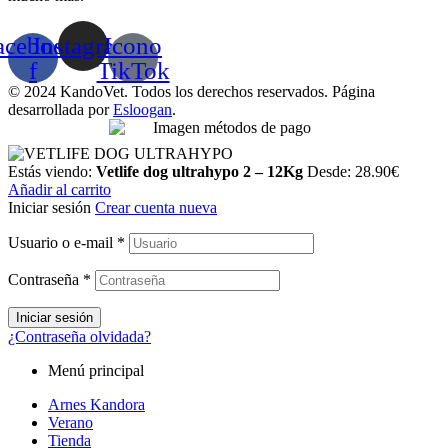
acebook-
Instagram
Icono
f
TikTok
© 2024 KandoVet. Todos los derechos reservados. Página
desarrollada por
Esloogan
.
Estás viendo:
Vetlife dog ultrahypo 2 – 12Kg
Desde:
28.90
€
Añadir al carrito
Iniciar sesión
Crear cuenta nueva
Usuario o e-mail
*
Contraseña
*
Iniciar sesión
¿Contraseña olvidada?
Menú principal
Arnes Kandora
Verano
Tienda