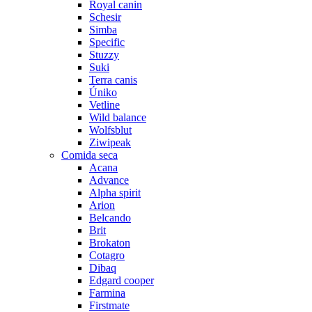
Royal canin
Schesir
Simba
Specific
Stuzzy
Suki
Terra canis
Úniko
Vetline
Wild balance
Wolfsblut
Ziwipeak
Comida seca
Acana
Advance
Alpha spirit
Arion
Belcando
Brit
Brokaton
Cotagro
Dibaq
Edgard cooper
Farmina
Firstmate