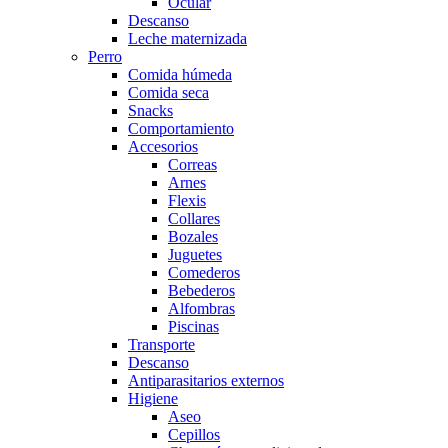
Ocular
Descanso
Leche maternizada
Perro
Comida húmeda
Comida seca
Snacks
Comportamiento
Accesorios
Correas
Arnes
Flexis
Collares
Bozales
Juguetes
Comederos
Bebederos
Alfombras
Piscinas
Transporte
Descanso
Antiparasitarios externos
Higiene
Aseo
Cepillos