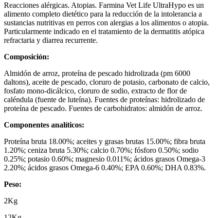
Reacciones alérgicas. Atopias. Farmina Vet Life UltraHypo es un
alimento completo dietético para la reducción de la intolerancia a
sustancias nutritivas en perros con alergias a los alimentos o atopia.
Particularmente indicado en el tratamiento de la dermatitis atópica
refractaria y diarrea recurrente.
Composición:
Almidón de arroz, proteína de pescado hidrolizada (pm 6000
daltons), aceite de pescado, cloruro de potasio, carbonato de calcio,
fosfato mono-dicálcico, cloruro de sodio, extracto de flor de
caléndula (fuente de luteína). Fuentes de proteínas: hidrolizado de
proteína de pescado. Fuentes de carbohidratos: almidón de arroz.
Componentes analíticos:
Proteína bruta 18.00%; aceites y grasas brutas 15.00%; fibra bruta
1.20%; ceniza bruta 5.30%; calcio 0.70%; fósforo 0.50%; sodio
0.25%; potasio 0.60%; magnesio 0.011%; ácidos grasos Omega-3
2.20%; ácidos grasos Omega-6 0.40%; EPA 0.60%; DHA 0.83%.
Peso:
2Kg
12Kg