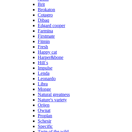
Brit
Brokaton
Cotagro
Dibaq
Edgard cooper
Farmina
Firstmate
Fitmin
Fresh
Happy cat
Harper&bone
Hill´s
Impulse
Lenda
Leonardo
Libra
Monge
Natural greatness
Nature's variety
Orijen
Ownat
Proplan
Schesir
Specific
Taste of the wild