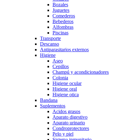
Bozales
Juguetes
Comederos
Bebederos
Alfombras
Piscinas
Transporte
Descanso
Antiparasitarios externos
Higiene
Aseo
Cepillos
Champú y acondicionadores
Colonia
Higiene ocular
Higiene oral
Higiene otica
Bandana
Suplementos
Acidos grasos
Aparato digestivo
Aparato urinario
Condroprotectores
Pelo y piel
Sistema inmunitario