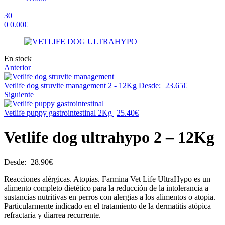
30
0
0.00
€
Menu
Availability:
En stock
Anterior
Vetlife dog struvite management 2 - 12Kg
Desde:
23.65
€
Siguiente
Vetlife puppy gastrointestinal 2Kg
25.40
€
Vetlife dog ultrahypo 2 – 12Kg
Desde:
28.90
€
Reacciones alérgicas. Atopias. Farmina Vet Life UltraHypo es un
alimento completo dietético para la reducción de la intolerancia a
sustancias nutritivas en perros con alergias a los alimentos o atopia.
Particularmente indicado en el tratamiento de la dermatitis atópica
refractaria y diarrea recurrente.