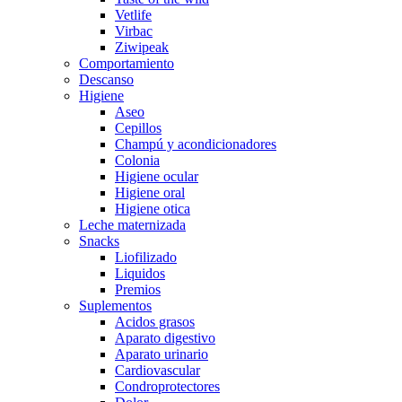
Vetlife
Virbac
Ziwipeak
Comportamiento
Descanso
Higiene
Aseo
Cepillos
Champú y acondicionadores
Colonia
Higiene ocular
Higiene oral
Higiene otica
Leche maternizada
Snacks
Liofilizado
Liquidos
Premios
Suplementos
Acidos grasos
Aparato digestivo
Aparato urinario
Cardiovascular
Condroprotectores