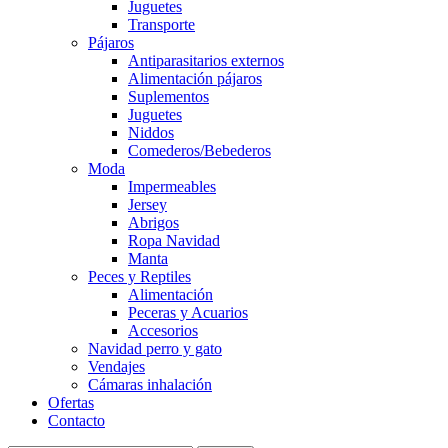
Juguetes
Transporte
Pájaros
Antiparasitarios externos
Alimentación pájaros
Suplementos
Juguetes
Niddos
Comederos/Bebederos
Moda
Impermeables
Jersey
Abrigos
Ropa Navidad
Manta
Peces y Reptiles
Alimentación
Peceras y Acuarios
Accesorios
Navidad perro y gato
Vendajes
Cámaras inhalación
Ofertas
Contacto