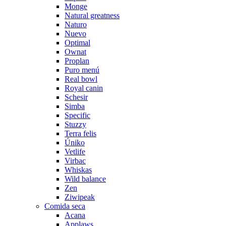
Monge
Natural greatness
Naturo
Nuevo
Optimal
Ownat
Proplan
Puro menú
Real bowl
Royal canin
Schesir
Simba
Specific
Stuzzy
Terra felis
Úniko
Vetlife
Virbac
Whiskas
Wild balance
Zen
Ziwipeak
Comida seca
Acana
Applaws