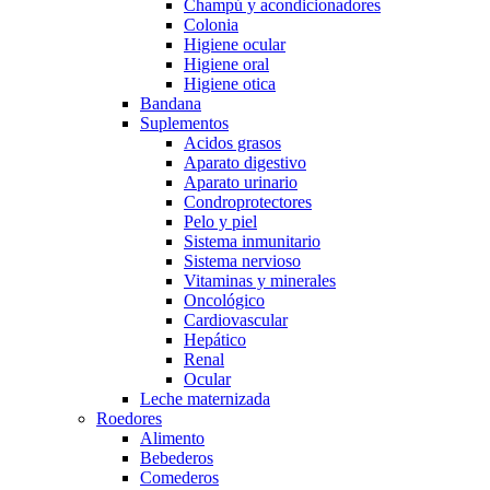
Champú y acondicionadores
Colonia
Higiene ocular
Higiene oral
Higiene otica
Bandana
Suplementos
Acidos grasos
Aparato digestivo
Aparato urinario
Condroprotectores
Pelo y piel
Sistema inmunitario
Sistema nervioso
Vitaminas y minerales
Oncológico
Cardiovascular
Hepático
Renal
Ocular
Leche maternizada
Roedores
Alimento
Bebederos
Comederos