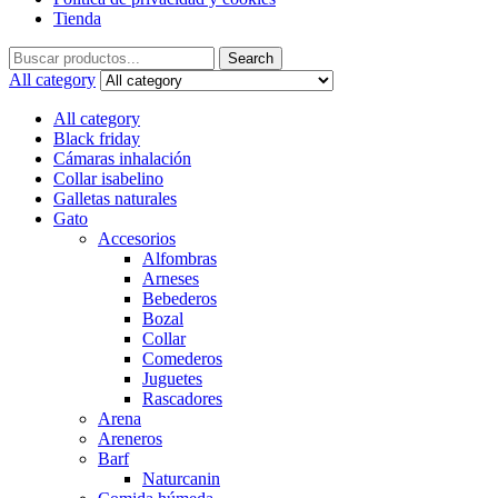
Tienda
Search
Search
for:
All category
All category
Black friday
Cámaras inhalación
Collar isabelino
Galletas naturales
Gato
Accesorios
Alfombras
Arneses
Bebederos
Bozal
Collar
Comederos
Juguetes
Rascadores
Arena
Areneros
Barf
Naturcanin