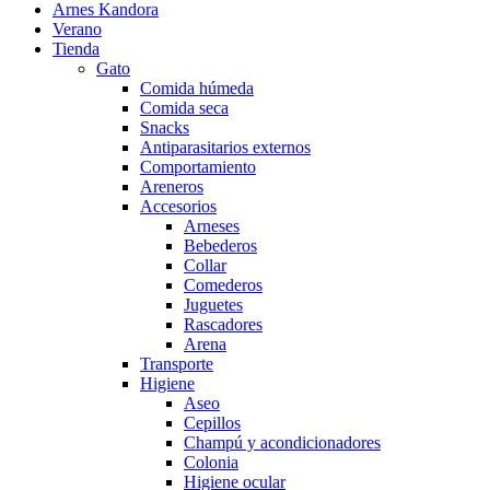
Arnes Kandora
Verano
Tienda
Gato
Comida húmeda
Comida seca
Snacks
Antiparasitarios externos
Comportamiento
Areneros
Accesorios
Arneses
Bebederos
Collar
Comederos
Juguetes
Rascadores
Arena
Transporte
Higiene
Aseo
Cepillos
Champú y acondicionadores
Colonia
Higiene ocular