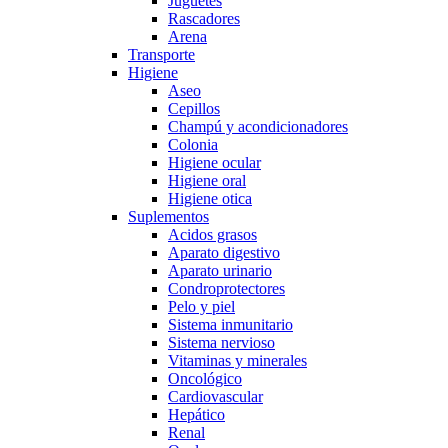
Juguetes
Rascadores
Arena
Transporte
Higiene
Aseo
Cepillos
Champú y acondicionadores
Colonia
Higiene ocular
Higiene oral
Higiene otica
Suplementos
Acidos grasos
Aparato digestivo
Aparato urinario
Condroprotectores
Pelo y piel
Sistema inmunitario
Sistema nervioso
Vitaminas y minerales
Oncológico
Cardiovascular
Hepático
Renal