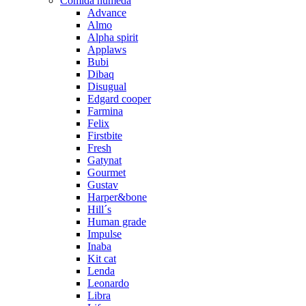
Comida húmeda
Advance
Almo
Alpha spirit
Applaws
Bubi
Dibaq
Disugual
Edgard cooper
Farmina
Felix
Firstbite
Fresh
Gatynat
Gourmet
Gustav
Harper&bone
Hill´s
Human grade
Impulse
Inaba
Kit cat
Lenda
Leonardo
Libra