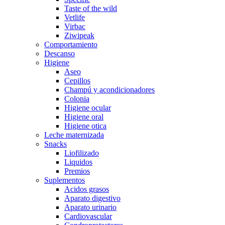
Taste of the wild
Vetlife
Virbac
Ziwipeak
Comportamiento
Descanso
Higiene
Aseo
Cepillos
Champú y acondicionadores
Colonia
Higiene ocular
Higiene oral
Higiene otica
Leche maternizada
Snacks
Liofilizado
Liquidos
Premios
Suplementos
Acidos grasos
Aparato digestivo
Aparato urinario
Cardiovascular