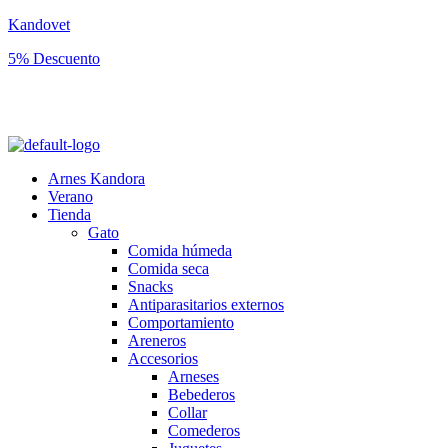
Kandovet
5% Descuento
Regístrate y consigue un código descuento del 5% en tu primera
compra.
Arnes Kandora
Verano
Tienda
Gato
Comida húmeda
Comida seca
Snacks
Antiparasitarios externos
Comportamiento
Areneros
Accesorios
Arneses
Bebederos
Collar
Comederos