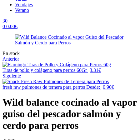
Vendajes
Verano
30
0
0.00
€
Menu
Availability:
En stock
Anterior
Tiras de pollo y colágeno para perros 60Gr
3.31
€
Siguiente
fresh raw pulmones de ternera para perros
Desde:
0.90
€
Wild balance cocinado al vapor
guiso del pescador salmón y
cerdo para perros