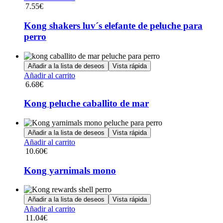
pueden
7.55
€
elegir
en
Kong shakers luv´s elefante de peluche para
la
perro
página
de
producto
Añadir a la lista de deseos
Vista rápida
Añadir al carrito
6.68
€
Kong peluche caballito de mar
Añadir a la lista de deseos
Vista rápida
Añadir al carrito
10.60
€
Kong yarnimals mono
Añadir a la lista de deseos
Vista rápida
Añadir al carrito
11.04
€