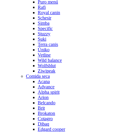
Puro menú
Rafi
Royal canin
Schesir
Simba
Specific
Stuzzy
Suki
Terra canis
Úniko
Vetline
Wild balance
Wolfsblut
Ziwipeak
Comida seca
Acana
Advance
Alpha spirit
Arion
Belcando
Brit
Brokaton
Cotagro
Dibaq
Edgard cooper