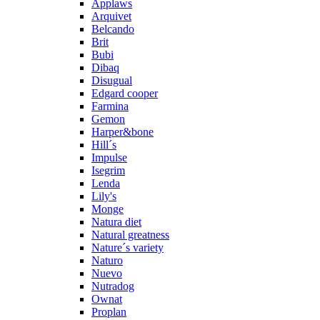
Applaws
Arquivet
Belcando
Brit
Bubi
Dibaq
Disugual
Edgard cooper
Farmina
Gemon
Harper&bone
Hill´s
Impulse
Isegrim
Lenda
Lily's
Monge
Natura diet
Natural greatness
Nature´s variety
Naturo
Nuevo
Nutradog
Ownat
Proplan