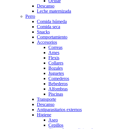
Ocular
Descanso
Leche maternizada
Perro
Comida húmeda
Comida seca
Snacks
Comportamiento
Accesorios
Correas
Arnes
Flexis
Collares
Bozales
Juguetes
Comederos
Bebederos
Alfombras
Piscinas
Transporte
Descanso
Antiparasitarios externos
Higiene
Aseo
Cepillos