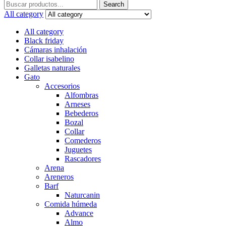
Search
Search
for:
All category
All category
Black friday
Cámaras inhalación
Collar isabelino
Galletas naturales
Gato
Accesorios
Alfombras
Arneses
Bebederos
Bozal
Collar
Comederos
Juguetes
Rascadores
Arena
Areneros
Barf
Naturcanin
Comida húmeda
Advance
Almo