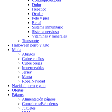
Condroprotectores
Dolor
Hepatico
Ocular
Pelo y piel
Renal
Sistema inmunitario
Sistema nervioso
Vitaminas y minerales
Transporte
Halloween perro y gato
Moda
Abrigos
Cubre cuellos
Cubre orejas
Impermeables
Jersey
Manta
Ropa Navidad
Navidad perro y gato
Ofertas
Pájaros
Alimentación pájaros
Comederos/Bebederos
Juguetes