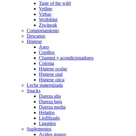
Taste of the wild
Vetline
Virbac
Wolfsblut
Ziwipeak
Comportamiento
Descanso
Higiene
Aseo
Cepillos
Champú y acondicionadores
Colonia
Higiene ocular
Higiene oral
Higiene otica
Leche maternizada
Snacks
Dureza alta
Dureza baja
Dureza media
Helados
Liofilizado
Liquidos
Suplementos
Acidos grasos