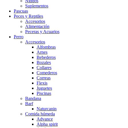
Niddos
Suplementos
Pascuas
Peces y Reptiles
Accesorios
Alimentación
Peceras y Acuarios
Perro
Accesorios
Alfombras
Arnes
Bebederos
Bozales
Collares
Comederos
Correas
Flexis
Juguetes
Piscinas
Bandana
Barf
Naturcanin
Comida húmeda
Advance
Alpha spirit