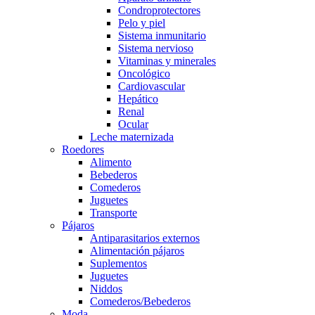
Condroprotectores
Pelo y piel
Sistema inmunitario
Sistema nervioso
Vitaminas y minerales
Oncológico
Cardiovascular
Hepático
Renal
Ocular
Leche maternizada
Roedores
Alimento
Bebederos
Comederos
Juguetes
Transporte
Pájaros
Antiparasitarios externos
Alimentación pájaros
Suplementos
Juguetes
Niddos
Comederos/Bebederos
Moda