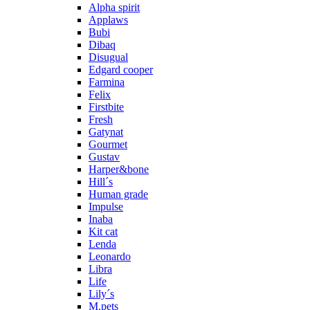
Alpha spirit
Applaws
Bubi
Dibaq
Disugual
Edgard cooper
Farmina
Felix
Firstbite
Fresh
Gatynat
Gourmet
Gustav
Harper&bone
Hill´s
Human grade
Impulse
Inaba
Kit cat
Lenda
Leonardo
Libra
Life
Lily´s
M.pets