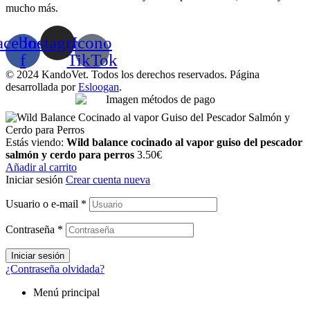
mucho más.
acebook-
Instagram
Icono
f
TikTok
© 2024 KandoVet. Todos los derechos reservados. Página
desarrollada por
Esloogan
.
Estás viendo:
Wild balance cocinado al vapor guiso del pescador
salmón y cerdo para perros
3.50
€
Añadir al carrito
Iniciar sesión
Crear cuenta nueva
Usuario o e-mail
*
Contraseña
*
Iniciar sesión
¿Contraseña olvidada?
Menú principal