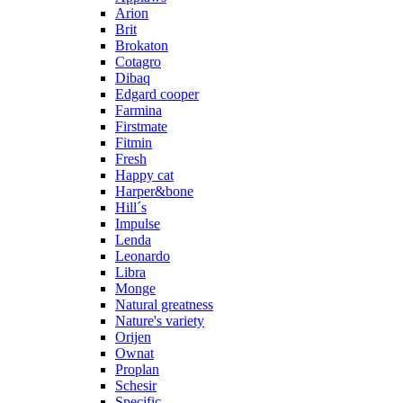
Arion
Brit
Brokaton
Cotagro
Dibaq
Edgard cooper
Farmina
Firstmate
Fitmin
Fresh
Happy cat
Harper&bone
Hill´s
Impulse
Lenda
Leonardo
Libra
Monge
Natural greatness
Nature's variety
Orijen
Ownat
Proplan
Schesir
Specific