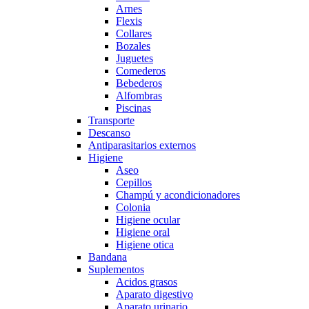
Arnes
Flexis
Collares
Bozales
Juguetes
Comederos
Bebederos
Alfombras
Piscinas
Transporte
Descanso
Antiparasitarios externos
Higiene
Aseo
Cepillos
Champú y acondicionadores
Colonia
Higiene ocular
Higiene oral
Higiene otica
Bandana
Suplementos
Acidos grasos
Aparato digestivo
Aparato urinario