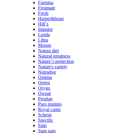
Farmina
Firstmate
Fresh
Harper&bone
Hill´s
Impulse
Lenda
Libra
Monge
Natura diet
Natural greatness
Nature´s protection
Nature's variety
Nutradog
Optima
Orijen
Orygo
Ownat
Proplan
Puro instinto
Royal canin
Schesir
Specific
Suki
Sum sum