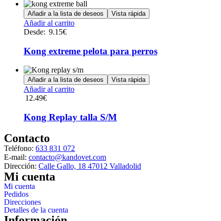
de
Añadir a la lista de deseos
Vista rápida
producto
Este
Añadir al carrito
producto
Desde:
9.15
€
tiene
múltiples
Kong extreme pelota para perros
variantes.
Las
opciones
Añadir a la lista de deseos
Vista rápida
se
Añadir al carrito
pueden
12.49
€
elegir
en
Kong Replay talla S/M
la
página
Contacto
de
producto
Teléfono:
633 831 072
E-mail:
contacto@kandovet.com
Dirección:
Calle Gallo, 18 47012 Valladolid
Mi cuenta
Mi cuenta
Pedidos
Direcciones
Detalles de la cuenta
Información