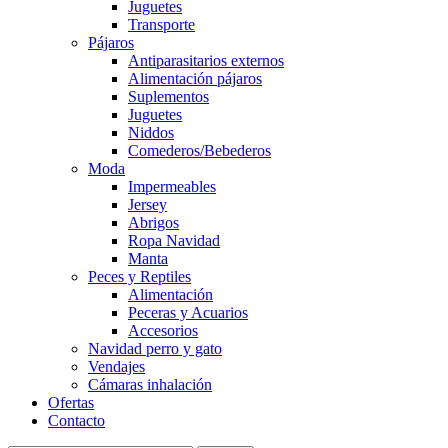
Juguetes
Transporte
Pájaros
Antiparasitarios externos
Alimentación pájaros
Suplementos
Juguetes
Niddos
Comederos/Bebederos
Moda
Impermeables
Jersey
Abrigos
Ropa Navidad
Manta
Peces y Reptiles
Alimentación
Peceras y Acuarios
Accesorios
Navidad perro y gato
Vendajes
Cámaras inhalación
Ofertas
Contacto