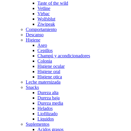
Taste of the wild
Vetline
Virbac
Wolfsblut
Ziwipeak
Comportamiento
Descanso
Higiene
Aseo
Cepillos
Champú y acondicionadores
Colonia
Higiene ocular
Higiene oral
Higiene otica
Leche maternizada
Snacks
Dureza alta
Dureza baja
Dureza media
Helados
Liofilizado
Liquidos
Suplementos
Acidos grasos