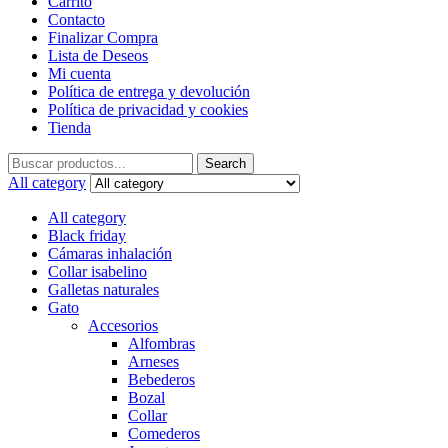
Carrito
Contacto
Finalizar Compra
Lista de Deseos
Mi cuenta
Política de entrega y devolución
Política de privacidad y cookies
Tienda
Search
Search
for:
All category
All category
Black friday
Cámaras inhalación
Collar isabelino
Galletas naturales
Gato
Accesorios
Alfombras
Arneses
Bebederos
Bozal
Collar
Comederos