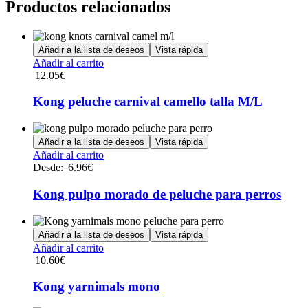
Productos relacionados
Añadir a la lista de deseos
Vista rápida
Añadir al carrito
12.05
€
Kong peluche carnival camello talla M/L
Añadir a la lista de deseos
Vista rápida
Este
Añadir al carrito
producto
Desde:
6.96
€
tiene
múltiples
Kong pulpo morado de peluche para perros
variantes.
Las
opciones
Añadir a la lista de deseos
Vista rápida
se
Añadir al carrito
pueden
10.60
€
elegir
en
Kong yarnimals mono
la
página