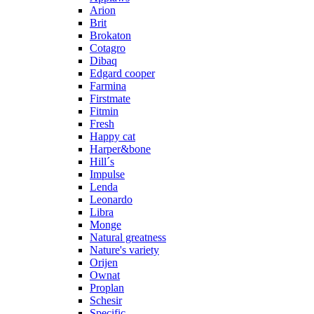
Arion
Brit
Brokaton
Cotagro
Dibaq
Edgard cooper
Farmina
Firstmate
Fitmin
Fresh
Happy cat
Harper&bone
Hill´s
Impulse
Lenda
Leonardo
Libra
Monge
Natural greatness
Nature's variety
Orijen
Ownat
Proplan
Schesir
Specific