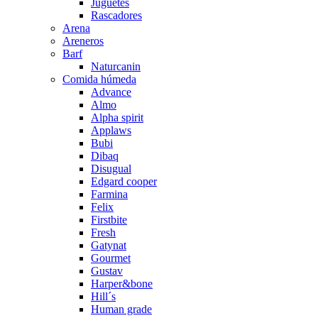
Juguetes
Rascadores
Arena
Areneros
Barf
Naturcanin
Comida húmeda
Advance
Almo
Alpha spirit
Applaws
Bubi
Dibaq
Disugual
Edgard cooper
Farmina
Felix
Firstbite
Fresh
Gatynat
Gourmet
Gustav
Harper&bone
Hill´s
Human grade