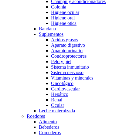
Champú y acondicionadores
Colonia
Higiene ocular
Higiene oral
Higiene otica
Bandana
Suplementos
Acidos grasos
Aparato digestivo
Aparato urinario
Condroprotectores
Pelo y piel
Sistema inmunitario
Sistema nervioso
Vitaminas y minerales
Oncológico
Cardiovascular
Hepático
Renal
Ocular
Leche maternizada
Roedores
Alimento
Bebederos
Comederos