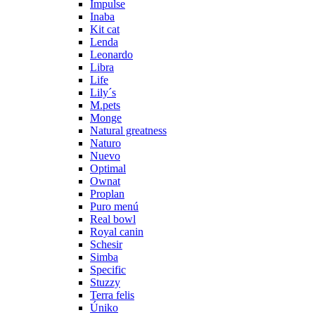
Impulse
Inaba
Kit cat
Lenda
Leonardo
Libra
Life
Lily´s
M.pets
Monge
Natural greatness
Naturo
Nuevo
Optimal
Ownat
Proplan
Puro menú
Real bowl
Royal canin
Schesir
Simba
Specific
Stuzzy
Terra felis
Úniko