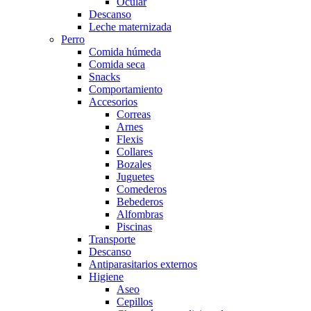
Ocular
Descanso
Leche maternizada
Perro
Comida húmeda
Comida seca
Snacks
Comportamiento
Accesorios
Correas
Arnes
Flexis
Collares
Bozales
Juguetes
Comederos
Bebederos
Alfombras
Piscinas
Transporte
Descanso
Antiparasitarios externos
Higiene
Aseo
Cepillos