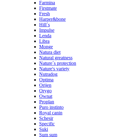
Farmina
Firstmate
Fresh
Harper&bone
Hill´s
Impulse
Lenda
Libra
Monge
Natura diet
Natural greatness
Nature´s protection
Nature's variety
Nutradog
Optima
Orijen
Orygo
Ownat
Proplan
Puro instinto
Royal canin
Schesir
Specific
Suki
Sum sum