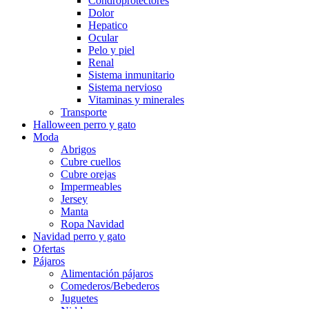
Condroprotectores
Dolor
Hepatico
Ocular
Pelo y piel
Renal
Sistema inmunitario
Sistema nervioso
Vitaminas y minerales
Transporte
Halloween perro y gato
Moda
Abrigos
Cubre cuellos
Cubre orejas
Impermeables
Jersey
Manta
Ropa Navidad
Navidad perro y gato
Ofertas
Pájaros
Alimentación pájaros
Comederos/Bebederos
Juguetes