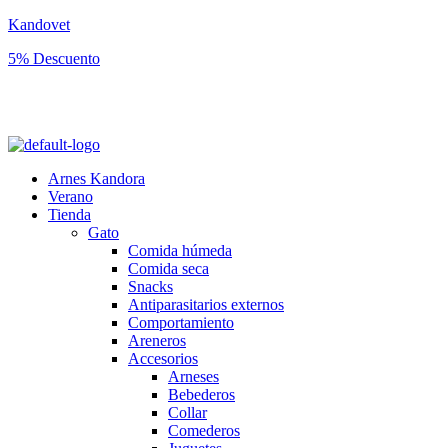
Kandovet
5% Descuento
Regístrate y consigue un código descuento del 5% en tu primera
compra.
Arnes Kandora
Verano
Tienda
Gato
Comida húmeda
Comida seca
Snacks
Antiparasitarios externos
Comportamiento
Areneros
Accesorios
Arneses
Bebederos
Collar
Comederos