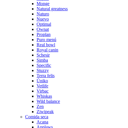
Monge
Natural greatness
Naturo
Nuevo
Optimal
Ownat
Proplan
Puro menú
Real bowl
Royal canin
Schesir
Simba
Specific
Stuzzy
Terra felis
Úniko
Vetlife
Virbac
Whiskas
Wild balance
Zen
Ziwipeak
Comida seca
Acana
Applaws