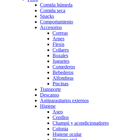
Comida húmeda
Comida seca
Snacks
Comportamiento
Accesorios
Correas
Arnes
Flexis
Collares
Bozales
Juguetes
Comederos
Bebederos
Alfombras
Piscinas
Transporte
Descanso
Antiparasitarios externos
Higiene
Aseo
Cepillos
Champú y acondicionadores
Colonia
Higiene ocular
Higiene oral