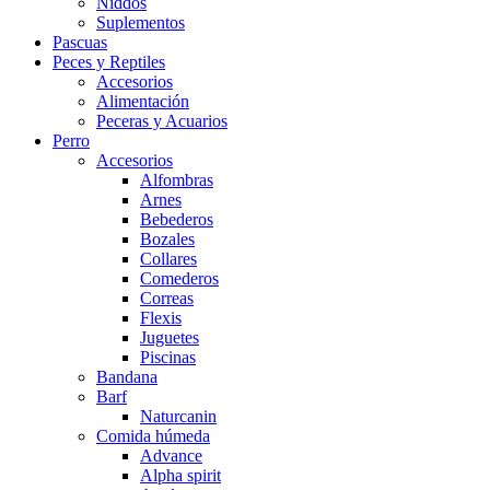
Niddos
Suplementos
Pascuas
Peces y Reptiles
Accesorios
Alimentación
Peceras y Acuarios
Perro
Accesorios
Alfombras
Arnes
Bebederos
Bozales
Collares
Comederos
Correas
Flexis
Juguetes
Piscinas
Bandana
Barf
Naturcanin
Comida húmeda
Advance
Alpha spirit