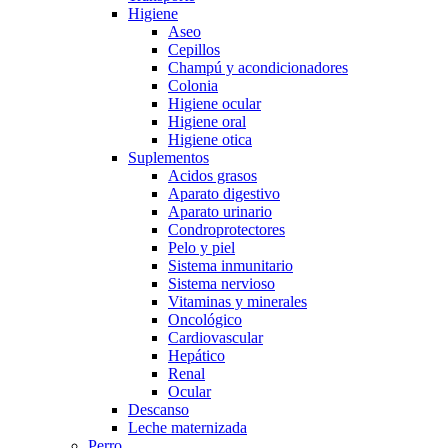
Higiene
Aseo
Cepillos
Champú y acondicionadores
Colonia
Higiene ocular
Higiene oral
Higiene otica
Suplementos
Acidos grasos
Aparato digestivo
Aparato urinario
Condroprotectores
Pelo y piel
Sistema inmunitario
Sistema nervioso
Vitaminas y minerales
Oncológico
Cardiovascular
Hepático
Renal
Ocular
Descanso
Leche maternizada
Perro