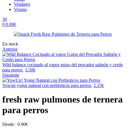
Vendajes
Verano
30
0
0.00
€
Menu
Availability:
En stock
Anterior
Wild balance cocinado al vapor guiso del pescador salmón y cerdo
para perros
3.50
€
Siguiente
Yowup yogur natural con prebioticos para perros
2.25
€
fresh raw pulmones de ternera
para perros
Desde:
0.90
€