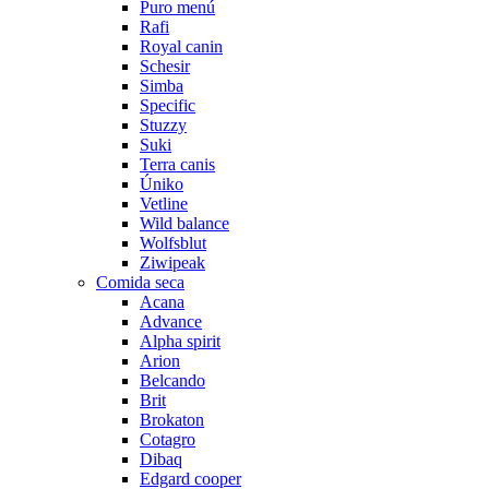
Puro menú
Rafi
Royal canin
Schesir
Simba
Specific
Stuzzy
Suki
Terra canis
Úniko
Vetline
Wild balance
Wolfsblut
Ziwipeak
Comida seca
Acana
Advance
Alpha spirit
Arion
Belcando
Brit
Brokaton
Cotagro
Dibaq
Edgard cooper