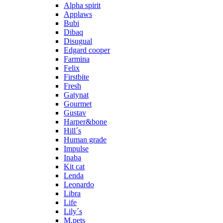
Alpha spirit
Applaws
Bubi
Dibaq
Disugual
Edgard cooper
Farmina
Felix
Firstbite
Fresh
Gatynat
Gourmet
Gustav
Harper&bone
Hill´s
Human grade
Impulse
Inaba
Kit cat
Lenda
Leonardo
Libra
Life
Lily´s
M.pets