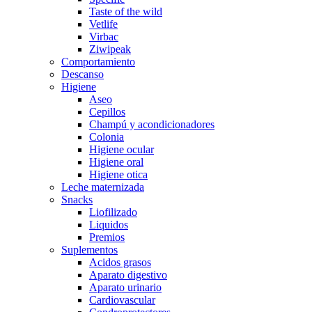
Taste of the wild
Vetlife
Virbac
Ziwipeak
Comportamiento
Descanso
Higiene
Aseo
Cepillos
Champú y acondicionadores
Colonia
Higiene ocular
Higiene oral
Higiene otica
Leche maternizada
Snacks
Liofilizado
Liquidos
Premios
Suplementos
Acidos grasos
Aparato digestivo
Aparato urinario
Cardiovascular