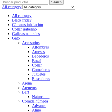
Search
Search
for:
All category
All category
Black friday
Cámaras inhalación
Collar isabelino
Galletas naturales
Gato
Accesorios
Alfombras
Arneses
Bebederos
Bozal
Collar
Comederos
Juguetes
Rascadores
Arena
Areneros
Barf
Naturcanin
Comida húmeda
Advance
Almo