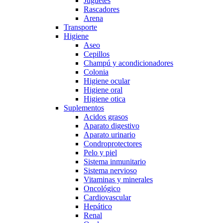
Juguetes
Rascadores
Arena
Transporte
Higiene
Aseo
Cepillos
Champú y acondicionadores
Colonia
Higiene ocular
Higiene oral
Higiene otica
Suplementos
Acidos grasos
Aparato digestivo
Aparato urinario
Condroprotectores
Pelo y piel
Sistema inmunitario
Sistema nervioso
Vitaminas y minerales
Oncológico
Cardiovascular
Hepático
Renal