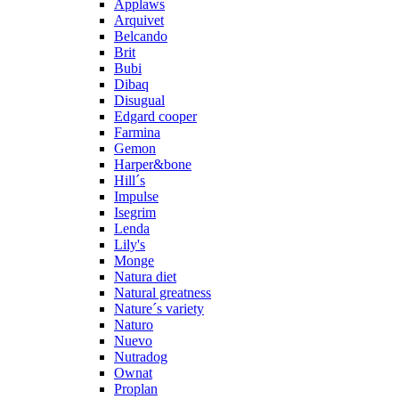
Applaws
Arquivet
Belcando
Brit
Bubi
Dibaq
Disugual
Edgard cooper
Farmina
Gemon
Harper&bone
Hill´s
Impulse
Isegrim
Lenda
Lily's
Monge
Natura diet
Natural greatness
Nature´s variety
Naturo
Nuevo
Nutradog
Ownat
Proplan