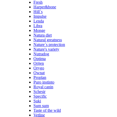
Fresh
Harper&bone
Hill´s
Impulse
Lenda
Libra
Monge
Natura diet
Natural greatness
Nature´s protection
Nature's variety
Nutradog
Optima
Orijen
Orygo
Ownat
Proplan
Puro instinto
Royal canin
Schesir
Specific
Suki
Sum sum
Taste of the wild
Vetline