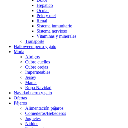
Dolor
Hepatico
Ocular
Pelo y piel
Renal
Sistema inmunitario
Sistema nervioso
Vitaminas y minerales
Transporte
Halloween perro y gato
Moda
Abrigos
Cubre cuellos
Cubre orejas
Impermeables
Jersey
Manta
Ropa Navidad
Navidad perro y gato
Ofertas
Pájaros
Alimentación pájaros
Comederos/Bebederos
Juguetes
Niddos