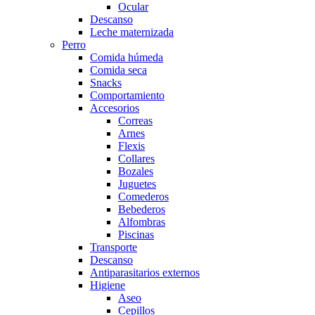
Ocular
Descanso
Leche maternizada
Perro
Comida húmeda
Comida seca
Snacks
Comportamiento
Accesorios
Correas
Arnes
Flexis
Collares
Bozales
Juguetes
Comederos
Bebederos
Alfombras
Piscinas
Transporte
Descanso
Antiparasitarios externos
Higiene
Aseo
Cepillos