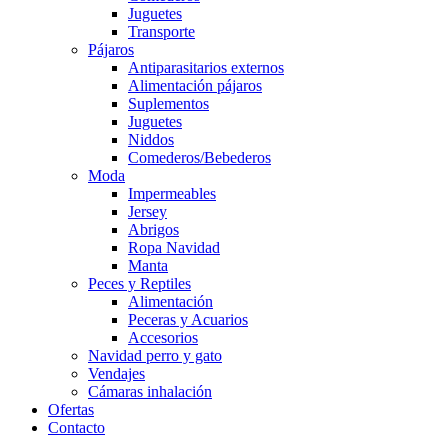
Juguetes
Transporte
Pájaros
Antiparasitarios externos
Alimentación pájaros
Suplementos
Juguetes
Niddos
Comederos/Bebederos
Moda
Impermeables
Jersey
Abrigos
Ropa Navidad
Manta
Peces y Reptiles
Alimentación
Peceras y Acuarios
Accesorios
Navidad perro y gato
Vendajes
Cámaras inhalación
Ofertas
Contacto