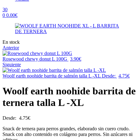
30
0
0.00
€
Menu
Availability:
En stock
Anterior
Rosewood chewy donut L 100G
3.90
€
Siguiente
Woolf earth noohide barrita de salmón talla L -XL
Desde:
4.75
€
Woolf earth noohide barrita de
ternera talla L -XL
Desde:
4.75
€
Snack de ternera para perros grandes, elaborado sin cuero crudo.
Snack con alto contenido en colágeno para perros. Sin azúcares ni
aditivos.