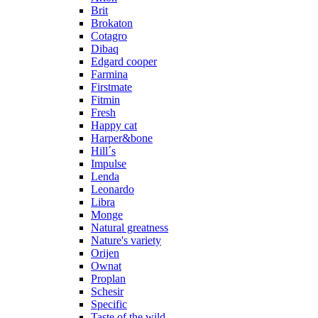
Brit
Brokaton
Cotagro
Dibaq
Edgard cooper
Farmina
Firstmate
Fitmin
Fresh
Happy cat
Harper&bone
Hill´s
Impulse
Lenda
Leonardo
Libra
Monge
Natural greatness
Nature's variety
Orijen
Ownat
Proplan
Schesir
Specific
Taste of the wild