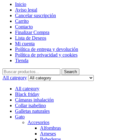
Inicio
Aviso legal
Cancelar suscripción
Carrito
Contacto
Finalizar Compra
Lista de Deseos
Mi cuenta
Política de entrega y devolución
Política de privacidad y cookies
Tienda
Search
Search
for:
All category
All category
Black friday
Cámaras inhalación
Collar isabelino
Galletas naturales
Gato
Accesorios
Alfombras
Arneses
Bebederos