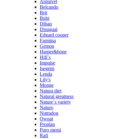
Arquivet
Belcando
Brit
Bubi
Dibaq
Disugual
Edgard cooper
Farmina
Gemon
Harper&bone
Hill´s
Impulse
Isegrim
Lenda
Lily's
Monge
Natura diet
Natural greatness
Nature´s variety
Naturo
Nutradog
Ownat
Proplan
Puro menú
Rafi