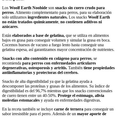
Los
Woolf Earth Noohide
son
snacks sin cuero crudo para
perros
. Alimento complementario para perros, para su elaboración
solo utilizamos
ingredientes naturales.
Los snacks
Woolf Earth
no están tratados químicamente
,
no contienen aditivos ni
azúcares
.
Están
elaborados a base de gelatina,
que se utiliza en alimentos
bajos en grasa para conseguir volumen y simular la grasa en boca.
Cocemos huesos de vacuno a fuego lento hasta conseguir una
gelatina espesa, así garantizamos mayor concentración de nutrientes.
Snacks con alto contenido en colágeno para perros
, se
recomienda
para perros con enfermedades articulares
degenerativas, osteoporosis y artritis.
También
tiene propiedades
antiinflamatorias y protectoras del cerebro.
Snacks de alta digestibilidad ya que la gelatina ayuda a
descomponer las proteínas y grasas de los alimentos. Su índice de
digestibilidad es del 96,7% mientras que los snacks convencionales
de cuero tienen entre un 40-50%.
Protege el estómago, alivia
molestias estomacales
y ayuda en enfermedades digestivas.
En la receta también se incluye
carne de ternera
para conseguir un
sabor irresistible para el perro. Además de un
mayor aporte de