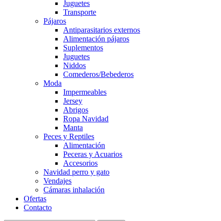
Juguetes
Transporte
Pájaros
Antiparasitarios externos
Alimentación pájaros
Suplementos
Juguetes
Niddos
Comederos/Bebederos
Moda
Impermeables
Jersey
Abrigos
Ropa Navidad
Manta
Peces y Reptiles
Alimentación
Peceras y Acuarios
Accesorios
Navidad perro y gato
Vendajes
Cámaras inhalación
Ofertas
Contacto