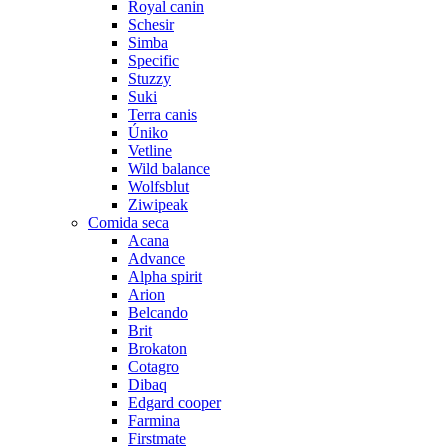
Royal canin
Schesir
Simba
Specific
Stuzzy
Suki
Terra canis
Úniko
Vetline
Wild balance
Wolfsblut
Ziwipeak
Comida seca
Acana
Advance
Alpha spirit
Arion
Belcando
Brit
Brokaton
Cotagro
Dibaq
Edgard cooper
Farmina
Firstmate