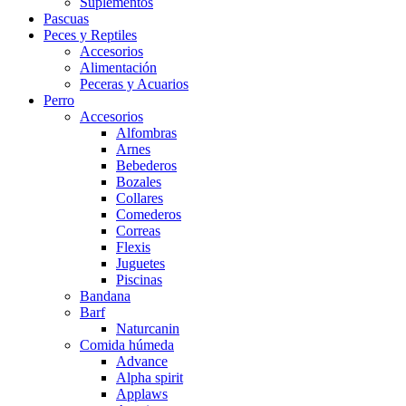
Suplementos
Pascuas
Peces y Reptiles
Accesorios
Alimentación
Peceras y Acuarios
Perro
Accesorios
Alfombras
Arnes
Bebederos
Bozales
Collares
Comederos
Correas
Flexis
Juguetes
Piscinas
Bandana
Barf
Naturcanin
Comida húmeda
Advance
Alpha spirit
Applaws