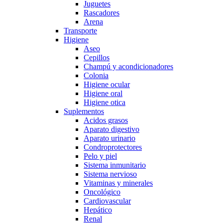
Juguetes
Rascadores
Arena
Transporte
Higiene
Aseo
Cepillos
Champú y acondicionadores
Colonia
Higiene ocular
Higiene oral
Higiene otica
Suplementos
Acidos grasos
Aparato digestivo
Aparato urinario
Condroprotectores
Pelo y piel
Sistema inmunitario
Sistema nervioso
Vitaminas y minerales
Oncológico
Cardiovascular
Hepático
Renal