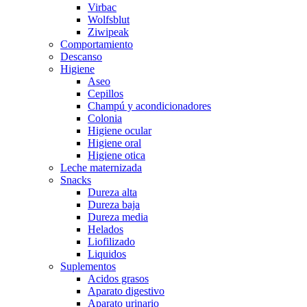
Virbac
Wolfsblut
Ziwipeak
Comportamiento
Descanso
Higiene
Aseo
Cepillos
Champú y acondicionadores
Colonia
Higiene ocular
Higiene oral
Higiene otica
Leche maternizada
Snacks
Dureza alta
Dureza baja
Dureza media
Helados
Liofilizado
Liquidos
Suplementos
Acidos grasos
Aparato digestivo
Aparato urinario