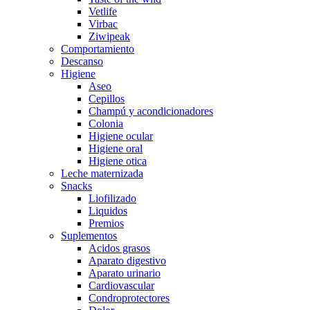
Vetlife
Virbac
Ziwipeak
Comportamiento
Descanso
Higiene
Aseo
Cepillos
Champú y acondicionadores
Colonia
Higiene ocular
Higiene oral
Higiene otica
Leche maternizada
Snacks
Liofilizado
Liquidos
Premios
Suplementos
Acidos grasos
Aparato digestivo
Aparato urinario
Cardiovascular
Condroprotectores