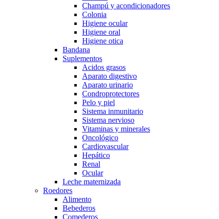
Champú y acondicionadores
Colonia
Higiene ocular
Higiene oral
Higiene otica
Bandana
Suplementos
Acidos grasos
Aparato digestivo
Aparato urinario
Condroprotectores
Pelo y piel
Sistema inmunitario
Sistema nervioso
Vitaminas y minerales
Oncológico
Cardiovascular
Hepático
Renal
Ocular
Leche maternizada
Roedores
Alimento
Bebederos
Comederos