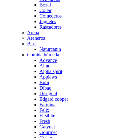
Bozal
Collar
Comederos
Juguetes
Rascadores
Arena
Areneros
Barf
Naturcanin
Comida húmeda
Advance
Almo
Alpha spirit
Applaws
Bubi
Dibaq
Disugual
Edgard cooper
Farmina
Felix
Firstbite
Fresh
Gatynat
Gourmet
Gustav