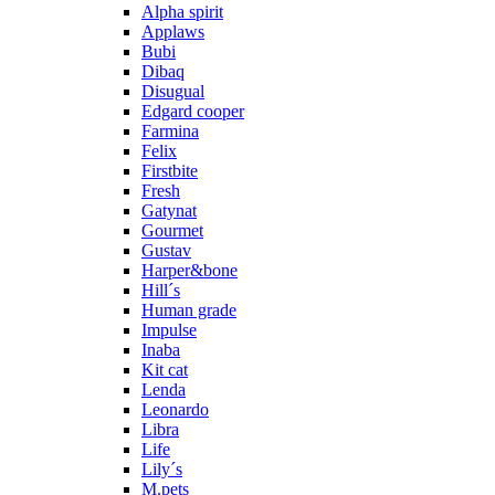
Alpha spirit
Applaws
Bubi
Dibaq
Disugual
Edgard cooper
Farmina
Felix
Firstbite
Fresh
Gatynat
Gourmet
Gustav
Harper&bone
Hill´s
Human grade
Impulse
Inaba
Kit cat
Lenda
Leonardo
Libra
Life
Lily´s
M.pets