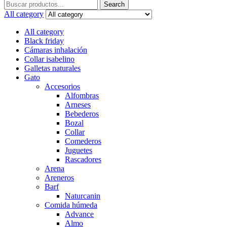
Search
Search
for:
All category
All category
Black friday
Cámaras inhalación
Collar isabelino
Galletas naturales
Gato
Accesorios
Alfombras
Arneses
Bebederos
Bozal
Collar
Comederos
Juguetes
Rascadores
Arena
Areneros
Barf
Naturcanin
Comida húmeda
Advance
Almo