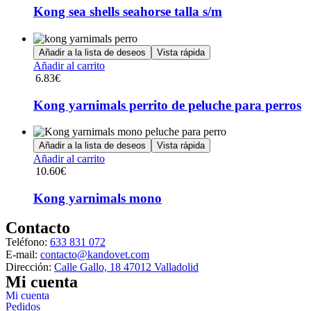
Kong sea shells seahorse talla s/m
Añadir a la lista de deseos
Vista rápida
Añadir al carrito
6.83
€
Kong yarnimals perrito de peluche para perros
Añadir a la lista de deseos
Vista rápida
Añadir al carrito
10.60
€
Kong yarnimals mono
Contacto
Teléfono:
633 831 072
E-mail:
contacto@kandovet.com
Dirección:
Calle Gallo, 18 47012 Valladolid
Mi cuenta
Mi cuenta
Pedidos