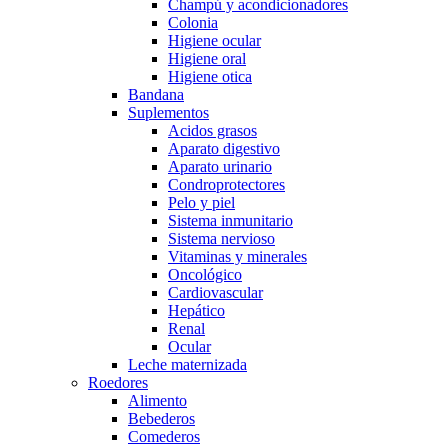
Champú y acondicionadores
Colonia
Higiene ocular
Higiene oral
Higiene otica
Bandana
Suplementos
Acidos grasos
Aparato digestivo
Aparato urinario
Condroprotectores
Pelo y piel
Sistema inmunitario
Sistema nervioso
Vitaminas y minerales
Oncológico
Cardiovascular
Hepático
Renal
Ocular
Leche maternizada
Roedores
Alimento
Bebederos
Comederos