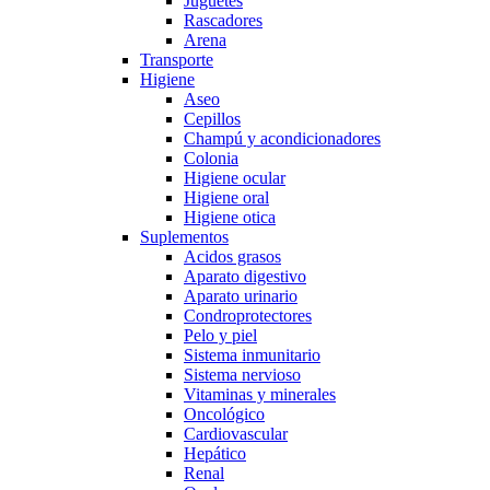
Juguetes
Rascadores
Arena
Transporte
Higiene
Aseo
Cepillos
Champú y acondicionadores
Colonia
Higiene ocular
Higiene oral
Higiene otica
Suplementos
Acidos grasos
Aparato digestivo
Aparato urinario
Condroprotectores
Pelo y piel
Sistema inmunitario
Sistema nervioso
Vitaminas y minerales
Oncológico
Cardiovascular
Hepático
Renal