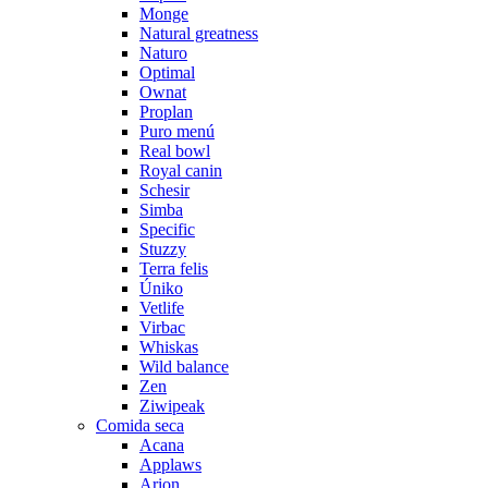
Monge
Natural greatness
Naturo
Optimal
Ownat
Proplan
Puro menú
Real bowl
Royal canin
Schesir
Simba
Specific
Stuzzy
Terra felis
Úniko
Vetlife
Virbac
Whiskas
Wild balance
Zen
Ziwipeak
Comida seca
Acana
Applaws
Arion