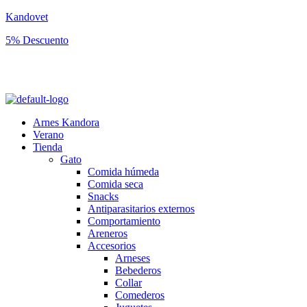
Kandovet
5% Descuento
Regístrate y consigue un código descuento del 5% en tu primera
compra.
Arnes Kandora
Verano
Tienda
Gato
Comida húmeda
Comida seca
Snacks
Antiparasitarios externos
Comportamiento
Areneros
Accesorios
Arneses
Bebederos
Collar
Comederos