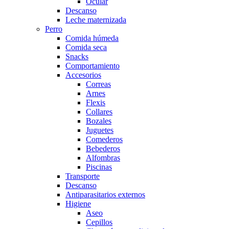
Ocular
Descanso
Leche maternizada
Perro
Comida húmeda
Comida seca
Snacks
Comportamiento
Accesorios
Correas
Arnes
Flexis
Collares
Bozales
Juguetes
Comederos
Bebederos
Alfombras
Piscinas
Transporte
Descanso
Antiparasitarios externos
Higiene
Aseo
Cepillos