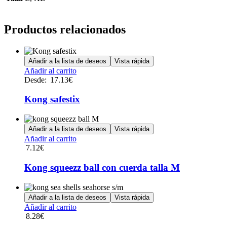
Productos relacionados
Añadir a la lista de deseos
Vista rápida
Este
Añadir al carrito
producto
Desde:
17.13
€
tiene
múltiples
Kong safestix
variantes.
Las
opciones
Añadir a la lista de deseos
Vista rápida
se
Añadir al carrito
pueden
7.12
€
elegir
en
Kong squeezz ball con cuerda talla M
la
página
de
Añadir a la lista de deseos
Vista rápida
producto
Añadir al carrito
8.28
€