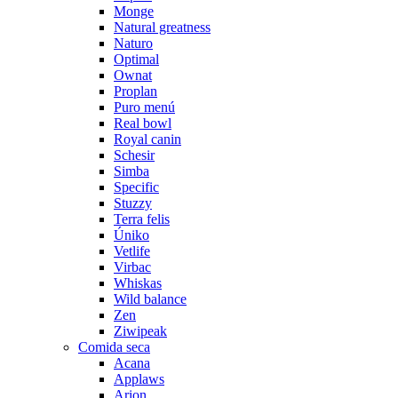
Monge
Natural greatness
Naturo
Optimal
Ownat
Proplan
Puro menú
Real bowl
Royal canin
Schesir
Simba
Specific
Stuzzy
Terra felis
Úniko
Vetlife
Virbac
Whiskas
Wild balance
Zen
Ziwipeak
Comida seca
Acana
Applaws
Arion