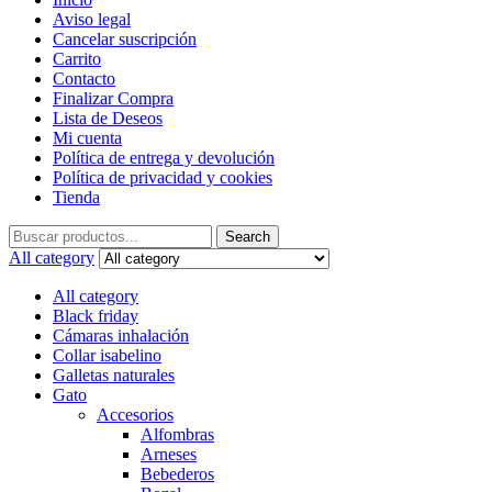
Aviso legal
Cancelar suscripción
Carrito
Contacto
Finalizar Compra
Lista de Deseos
Mi cuenta
Política de entrega y devolución
Política de privacidad y cookies
Tienda
Search
Search
for:
All category
All category
Black friday
Cámaras inhalación
Collar isabelino
Galletas naturales
Gato
Accesorios
Alfombras
Arneses
Bebederos