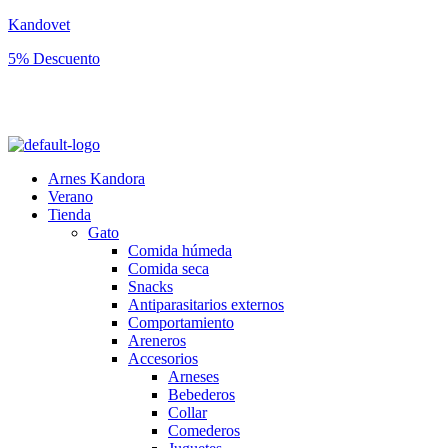
Kandovet
5% Descuento
Regístrate y consigue un código descuento del 5% en tu primera
compra.
Arnes Kandora
Verano
Tienda
Gato
Comida húmeda
Comida seca
Snacks
Antiparasitarios externos
Comportamiento
Areneros
Accesorios
Arneses
Bebederos
Collar
Comederos