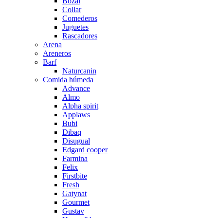
Bozal
Collar
Comederos
Juguetes
Rascadores
Arena
Areneros
Barf
Naturcanin
Comida húmeda
Advance
Almo
Alpha spirit
Applaws
Bubi
Dibaq
Disugual
Edgard cooper
Farmina
Felix
Firstbite
Fresh
Gatynat
Gourmet
Gustav