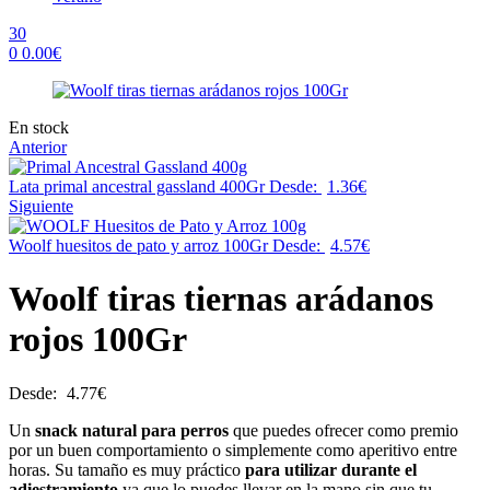
30
0
0.00
€
Menu
Availability:
En stock
Anterior
Lata primal ancestral gassland 400Gr
Desde:
1.36
€
Siguiente
Woolf huesitos de pato y arroz 100Gr
Desde:
4.57
€
Woolf tiras tiernas arádanos
rojos 100Gr
Desde:
4.77
€
Un
snack natural para perros
que puedes ofrecer como premio
por un buen comportamiento o simplemente como aperitivo entre
horas. Su tamaño es muy práctico
para utilizar durante el
adiestramiento
ya que lo puedes llevar en la mano sin que tu