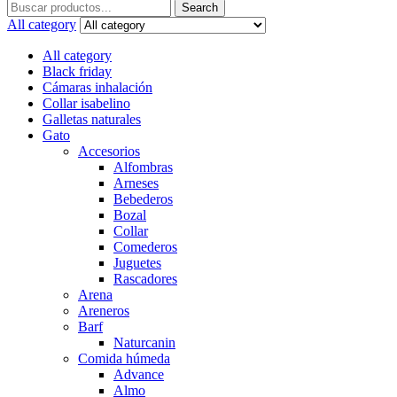
Search
Search
for:
All category
All category
Black friday
Cámaras inhalación
Collar isabelino
Galletas naturales
Gato
Accesorios
Alfombras
Arneses
Bebederos
Bozal
Collar
Comederos
Juguetes
Rascadores
Arena
Areneros
Barf
Naturcanin
Comida húmeda
Advance
Almo