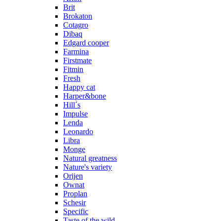
Brit
Brokaton
Cotagro
Dibaq
Edgard cooper
Farmina
Firstmate
Fitmin
Fresh
Happy cat
Harper&bone
Hill´s
Impulse
Lenda
Leonardo
Libra
Monge
Natural greatness
Nature's variety
Orijen
Ownat
Proplan
Schesir
Specific
Taste of the wild