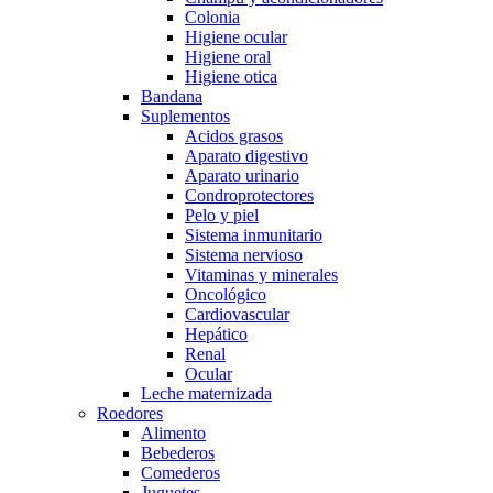
Colonia
Higiene ocular
Higiene oral
Higiene otica
Bandana
Suplementos
Acidos grasos
Aparato digestivo
Aparato urinario
Condroprotectores
Pelo y piel
Sistema inmunitario
Sistema nervioso
Vitaminas y minerales
Oncológico
Cardiovascular
Hepático
Renal
Ocular
Leche maternizada
Roedores
Alimento
Bebederos
Comederos
Juguetes