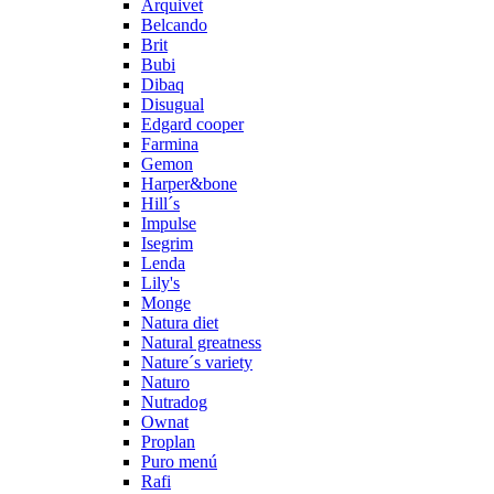
Arquivet
Belcando
Brit
Bubi
Dibaq
Disugual
Edgard cooper
Farmina
Gemon
Harper&bone
Hill´s
Impulse
Isegrim
Lenda
Lily's
Monge
Natura diet
Natural greatness
Nature´s variety
Naturo
Nutradog
Ownat
Proplan
Puro menú
Rafi