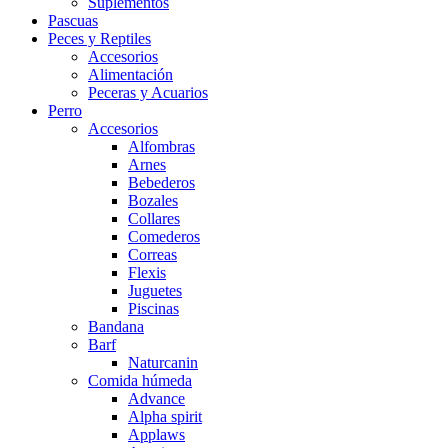
Suplementos
Pascuas
Peces y Reptiles
Accesorios
Alimentación
Peceras y Acuarios
Perro
Accesorios
Alfombras
Arnes
Bebederos
Bozales
Collares
Comederos
Correas
Flexis
Juguetes
Piscinas
Bandana
Barf
Naturcanin
Comida húmeda
Advance
Alpha spirit
Applaws