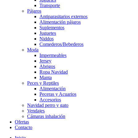
Transporte
Pájaros
Antiparasitarios externos
Alimentación pájaros
Suplementos
Juguetes
Niddos
Comederos/Bebederos
Moda
Impermeables
Jersey
Abrigos
Ropa Navidad
Manta
Peces y Reptiles
Alimentación
Peceras y Acuarios
Accesorios
Navidad perro y gato
Vendajes
Cámaras inhalación
Ofertas
Contacto
Inicio