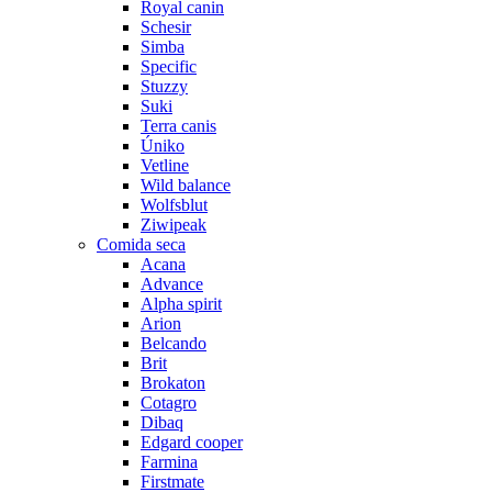
Royal canin
Schesir
Simba
Specific
Stuzzy
Suki
Terra canis
Úniko
Vetline
Wild balance
Wolfsblut
Ziwipeak
Comida seca
Acana
Advance
Alpha spirit
Arion
Belcando
Brit
Brokaton
Cotagro
Dibaq
Edgard cooper
Farmina
Firstmate