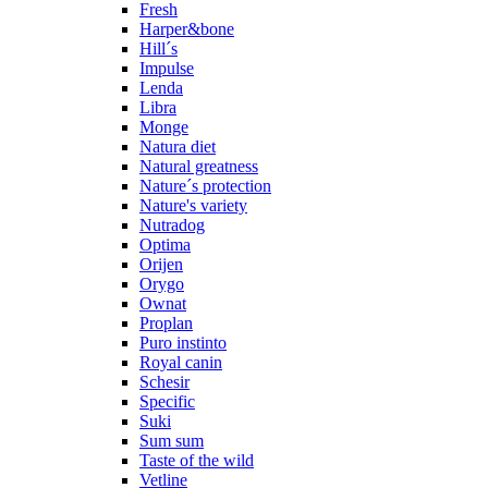
Fresh
Harper&bone
Hill´s
Impulse
Lenda
Libra
Monge
Natura diet
Natural greatness
Nature´s protection
Nature's variety
Nutradog
Optima
Orijen
Orygo
Ownat
Proplan
Puro instinto
Royal canin
Schesir
Specific
Suki
Sum sum
Taste of the wild
Vetline