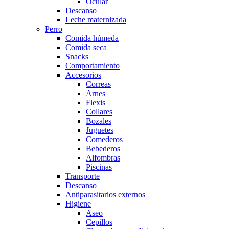
Ocular
Descanso
Leche maternizada
Perro
Comida húmeda
Comida seca
Snacks
Comportamiento
Accesorios
Correas
Arnes
Flexis
Collares
Bozales
Juguetes
Comederos
Bebederos
Alfombras
Piscinas
Transporte
Descanso
Antiparasitarios externos
Higiene
Aseo
Cepillos