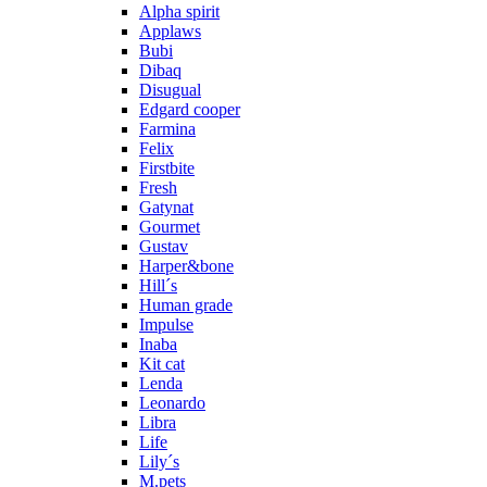
Alpha spirit
Applaws
Bubi
Dibaq
Disugual
Edgard cooper
Farmina
Felix
Firstbite
Fresh
Gatynat
Gourmet
Gustav
Harper&bone
Hill´s
Human grade
Impulse
Inaba
Kit cat
Lenda
Leonardo
Libra
Life
Lily´s
M.pets