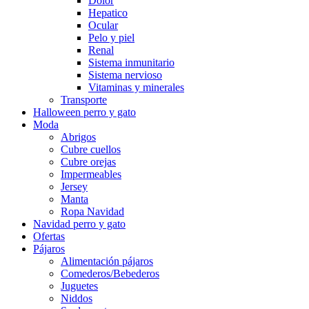
Dolor
Hepatico
Ocular
Pelo y piel
Renal
Sistema inmunitario
Sistema nervioso
Vitaminas y minerales
Transporte
Halloween perro y gato
Moda
Abrigos
Cubre cuellos
Cubre orejas
Impermeables
Jersey
Manta
Ropa Navidad
Navidad perro y gato
Ofertas
Pájaros
Alimentación pájaros
Comederos/Bebederos
Juguetes
Niddos