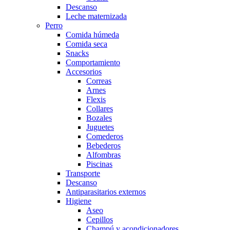
Descanso
Leche maternizada
Perro
Comida húmeda
Comida seca
Snacks
Comportamiento
Accesorios
Correas
Arnes
Flexis
Collares
Bozales
Juguetes
Comederos
Bebederos
Alfombras
Piscinas
Transporte
Descanso
Antiparasitarios externos
Higiene
Aseo
Cepillos
Champú y acondicionadores