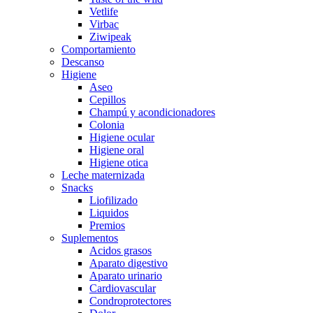
Vetlife
Virbac
Ziwipeak
Comportamiento
Descanso
Higiene
Aseo
Cepillos
Champú y acondicionadores
Colonia
Higiene ocular
Higiene oral
Higiene otica
Leche maternizada
Snacks
Liofilizado
Liquidos
Premios
Suplementos
Acidos grasos
Aparato digestivo
Aparato urinario
Cardiovascular
Condroprotectores