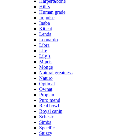
Harper&bone
Hill´s
Human grade
Impulse
Inaba
Kit cat
Lenda
Leonardo
Libra
Life
Lily´s
M.pets
Monge
Natural greatness
Naturo
Optimal
Ownat
Proplan
Puro menú
Real bowl
Royal canin
Schesir
Simba
Specific
Stuzzy