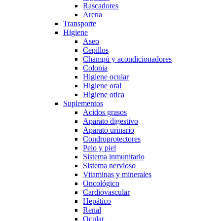
Rascadores
Arena
Transporte
Higiene
Aseo
Cepillos
Champú y acondicionadores
Colonia
Higiene ocular
Higiene oral
Higiene otica
Suplementos
Acidos grasos
Aparato digestivo
Aparato urinario
Condroprotectores
Pelo y piel
Sistema inmunitario
Sistema nervioso
Vitaminas y minerales
Oncológico
Cardiovascular
Hepático
Renal
Ocular