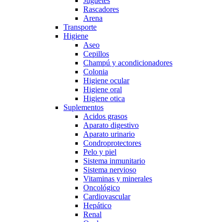
Juguetes
Rascadores
Arena
Transporte
Higiene
Aseo
Cepillos
Champú y acondicionadores
Colonia
Higiene ocular
Higiene oral
Higiene otica
Suplementos
Acidos grasos
Aparato digestivo
Aparato urinario
Condroprotectores
Pelo y piel
Sistema inmunitario
Sistema nervioso
Vitaminas y minerales
Oncológico
Cardiovascular
Hepático
Renal