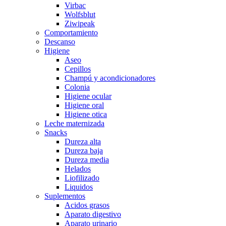
Virbac
Wolfsblut
Ziwipeak
Comportamiento
Descanso
Higiene
Aseo
Cepillos
Champú y acondicionadores
Colonia
Higiene ocular
Higiene oral
Higiene otica
Leche maternizada
Snacks
Dureza alta
Dureza baja
Dureza media
Helados
Liofilizado
Liquidos
Suplementos
Acidos grasos
Aparato digestivo
Aparato urinario