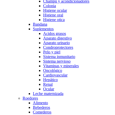
Champú y acondicionadores
Colonia
Higiene ocular
Higiene oral
Higiene otica
Bandana
Suplementos
Acidos grasos
Aparato digestivo
Aparato urinario
Condroprotectores
Pelo y piel
Sistema inmunitario
Sistema nervioso
Vitaminas y minerales
Oncológico
Cardiovascular
Hepático
Renal
Ocular
Leche maternizada
Roedores
Alimento
Bebederos
Comederos