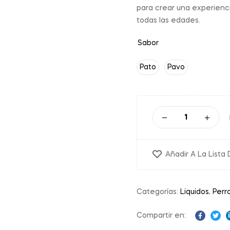
para crear una experienci
todas las edades.
Sabor
Pato
Pavo
Añadir A La Lista
Categorías:
Liquidos
,
Perr
Compartir en:
Facebo
Twit