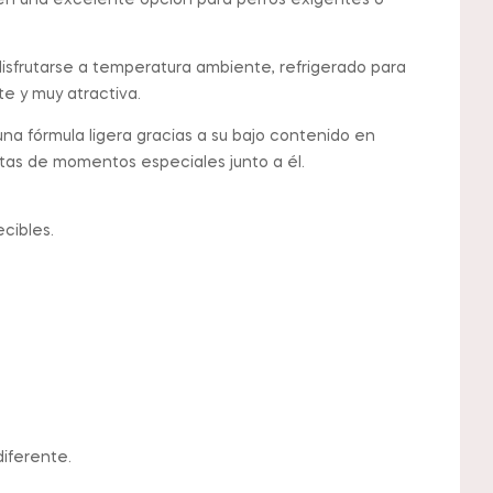
se en una excelente opción para perros exigentes o
isfrutarse a temperatura ambiente, refrigerado para
e y muy atractiva.
na fórmula ligera gracias a su bajo contenido en
rutas de momentos especiales junto a él.
cibles.
iferente.