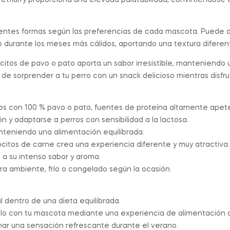
, Petflurry proporciona una elevada palatabilidad, convirtiéndo
erentes formas según las preferencias de cada mascota. Puede d
 durante los meses más cálidos, aportando una textura diferent
tos de pavo o pato aporta un sabor irresistible, manteniendo u
al de sorprender a tu perro con un snack delicioso mientras disf
dos con 100 % pavo o pato, fuentes de proteína altamente apete
ón y adaptarse a perros con sensibilidad a la lactosa.
nteniendo una alimentación equilibrada.
citos de carne crea una experiencia diferente y muy atractiva.
s a su intenso sabor y aroma.
a ambiente, frío o congelado según la ocasión.
 dentro de una dieta equilibrada.
ulo con tu mascota mediante una experiencia de alimentación d
onar una sensación refrescante durante el verano.