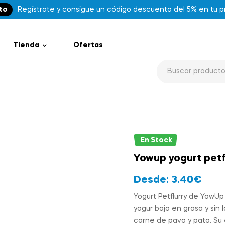
to
Regístrate y consigue un código descuento del 5% en tu 
Tienda
Ofertas
En Stock
Yowup yogurt petf
Desde:
3.40
€
Yogurt Petflurry de YowU
yogur bajo en grasa y sin
carne de pavo y pato. Su 