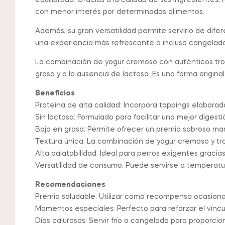
equilibrada. Gracias a la calidad de sus ingredientes
con menor interés por determinados alimentos.
Además, su gran versatilidad permite servirlo de dif
una experiencia más refrescante o incluso congelado
La combinación de yogur cremoso con auténticos troci
grasa y a la ausencia de lactosa. Es una forma origin
Beneficios
Proteína de alta calidad: Incorpora toppings elabora
Sin lactosa: Formulado para facilitar una mejor digesti
Bajo en grasa: Permite ofrecer un premio sabroso ma
Textura única: La combinación de yogur cremoso y tro
Alta palatabilidad: Ideal para perros exigentes gracia
Versatilidad de consumo: Puede servirse a temperatur
Recomendaciones
Premio saludable: Utilizar como recompensa ocasional
Momentos especiales: Perfecto para reforzar el vínc
Días calurosos: Servir frío o congelado para proporci