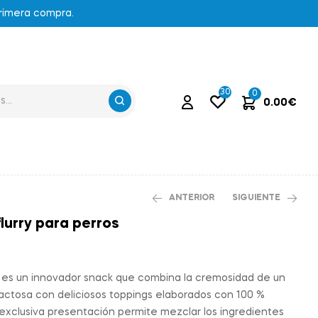
primera compra.
30
0
0.00
€
ANTERIOR
SIGUIENTE
lurry para perros
18.35
€
2.25
€
p es un innovador snack que combina la cremosidad de un
 lactosa con deliciosos toppings elaborados con 100 %
exclusiva presentación permite mezclar los ingredientes