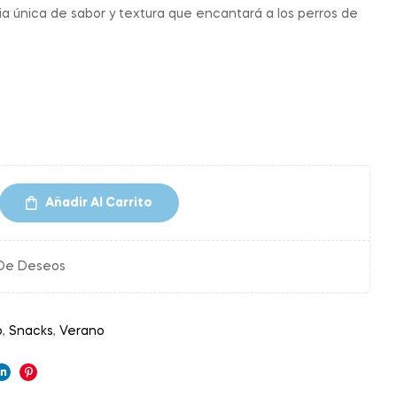
a única de sabor y textura que encantará a los perros de
Añadir Al Carrito
 De Deseos
o
,
Snacks
,
Verano
ok
ter
Linkedin
Pinterest