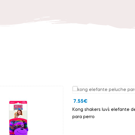
7.55
€
Kong shakers luv´s elefante 
para perro