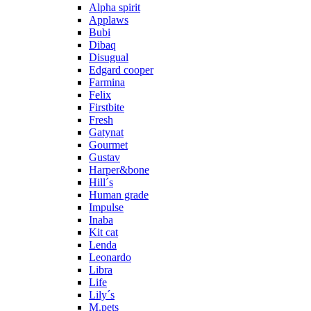
Alpha spirit
Applaws
Bubi
Dibaq
Disugual
Edgard cooper
Farmina
Felix
Firstbite
Fresh
Gatynat
Gourmet
Gustav
Harper&bone
Hill´s
Human grade
Impulse
Inaba
Kit cat
Lenda
Leonardo
Libra
Life
Lily´s
M.pets