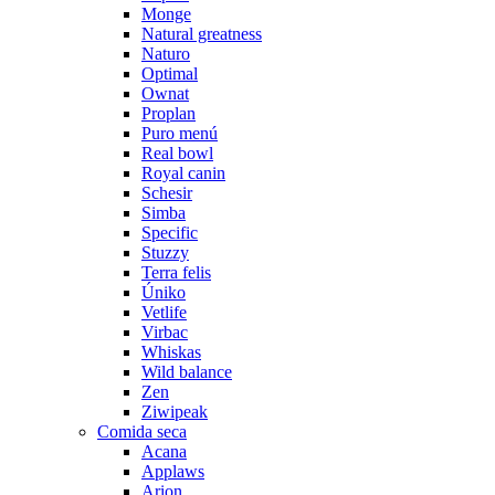
Monge
Natural greatness
Naturo
Optimal
Ownat
Proplan
Puro menú
Real bowl
Royal canin
Schesir
Simba
Specific
Stuzzy
Terra felis
Úniko
Vetlife
Virbac
Whiskas
Wild balance
Zen
Ziwipeak
Comida seca
Acana
Applaws
Arion