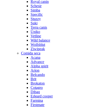
Royal canin
Schesir
Simba
Specific
Stuzzy
Suki
Terra canis
Úniko
Vetline
Wild balance
Wolfsblut
Ziwipeak
Comida seca
Acana
Advance
Alpha spirit
Arion
Belcando
Brit
Brokaton
Cotagro
Dibaq
Edgard cooper
Farmina
Firstmate