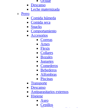
Ocular
Descanso
Leche maternizada
Perro
Comida húmeda
Comida seca
Snacks
Comportamiento
Accesorios
Correas
Arnes
Flexis
Collares
Bozales
Juguetes
Comederos
Bebederos
Alfombras
Piscinas
Transporte
Descanso
Antiparasitarios externos
Higiene
Aseo
Cepillos