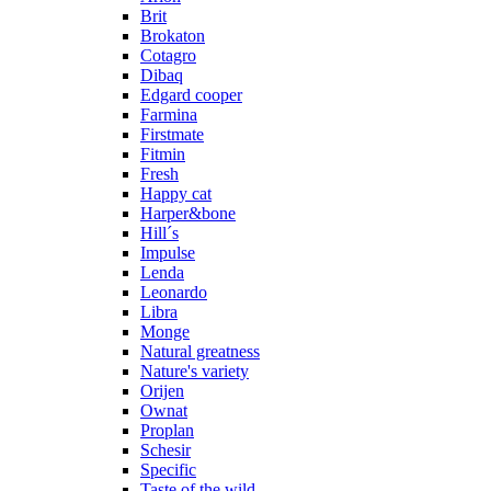
Brit
Brokaton
Cotagro
Dibaq
Edgard cooper
Farmina
Firstmate
Fitmin
Fresh
Happy cat
Harper&bone
Hill´s
Impulse
Lenda
Leonardo
Libra
Monge
Natural greatness
Nature's variety
Orijen
Ownat
Proplan
Schesir
Specific
Taste of the wild