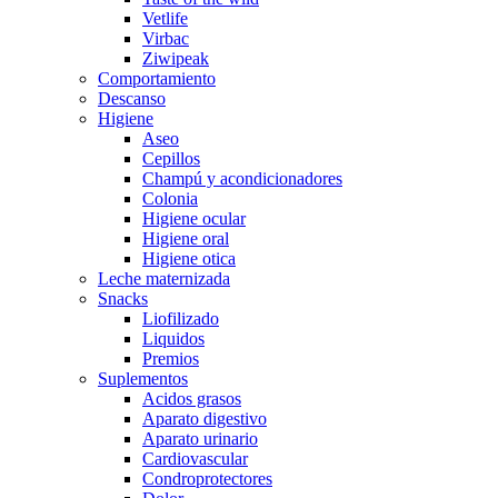
Vetlife
Virbac
Ziwipeak
Comportamiento
Descanso
Higiene
Aseo
Cepillos
Champú y acondicionadores
Colonia
Higiene ocular
Higiene oral
Higiene otica
Leche maternizada
Snacks
Liofilizado
Liquidos
Premios
Suplementos
Acidos grasos
Aparato digestivo
Aparato urinario
Cardiovascular
Condroprotectores