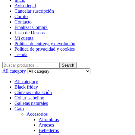
Inicio
Aviso legal
Cancelar suscripción
Carrito
Contacto
Finalizar Compra
Lista de Deseos
Mi cuenta
Política de entrega y devolución
Política de privacidad y cookies
Tienda
Search
Search
for:
All category
All category
Black friday
Cámaras inhalación
Collar isabelino
Galletas naturales
Gato
Accesorios
Alfombras
Arneses
Bebederos