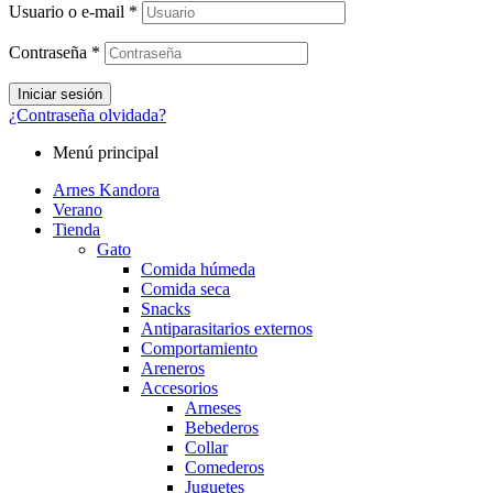
Usuario o e-mail
*
Contraseña
*
Iniciar sesión
¿Contraseña olvidada?
Menú principal
Arnes Kandora
Verano
Tienda
Gato
Comida húmeda
Comida seca
Snacks
Antiparasitarios externos
Comportamiento
Areneros
Accesorios
Arneses
Bebederos
Collar
Comederos
Juguetes