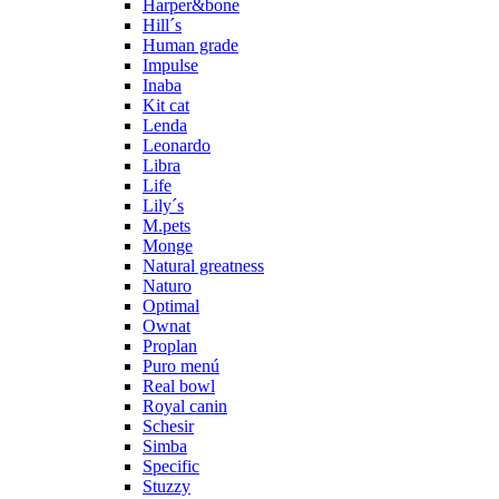
Harper&bone
Hill´s
Human grade
Impulse
Inaba
Kit cat
Lenda
Leonardo
Libra
Life
Lily´s
M.pets
Monge
Natural greatness
Naturo
Optimal
Ownat
Proplan
Puro menú
Real bowl
Royal canin
Schesir
Simba
Specific
Stuzzy