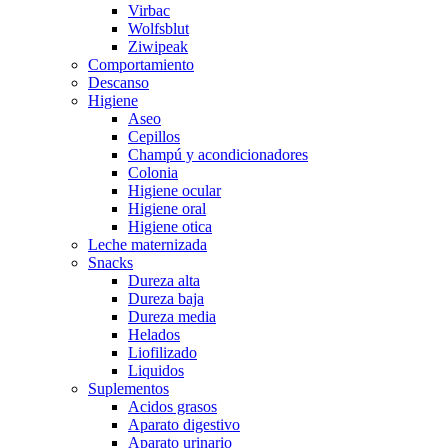
Virbac
Wolfsblut
Ziwipeak
Comportamiento
Descanso
Higiene
Aseo
Cepillos
Champú y acondicionadores
Colonia
Higiene ocular
Higiene oral
Higiene otica
Leche maternizada
Snacks
Dureza alta
Dureza baja
Dureza media
Helados
Liofilizado
Liquidos
Suplementos
Acidos grasos
Aparato digestivo
Aparato urinario