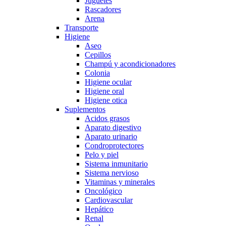
Juguetes
Rascadores
Arena
Transporte
Higiene
Aseo
Cepillos
Champú y acondicionadores
Colonia
Higiene ocular
Higiene oral
Higiene otica
Suplementos
Acidos grasos
Aparato digestivo
Aparato urinario
Condroprotectores
Pelo y piel
Sistema inmunitario
Sistema nervioso
Vitaminas y minerales
Oncológico
Cardiovascular
Hepático
Renal