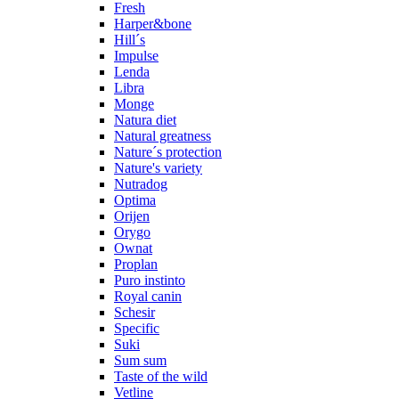
Fresh
Harper&bone
Hill´s
Impulse
Lenda
Libra
Monge
Natura diet
Natural greatness
Nature´s protection
Nature's variety
Nutradog
Optima
Orijen
Orygo
Ownat
Proplan
Puro instinto
Royal canin
Schesir
Specific
Suki
Sum sum
Taste of the wild
Vetline