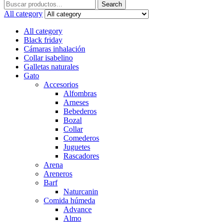
Search
Search
for:
All category
All category
Black friday
Cámaras inhalación
Collar isabelino
Galletas naturales
Gato
Accesorios
Alfombras
Arneses
Bebederos
Bozal
Collar
Comederos
Juguetes
Rascadores
Arena
Areneros
Barf
Naturcanin
Comida húmeda
Advance
Almo