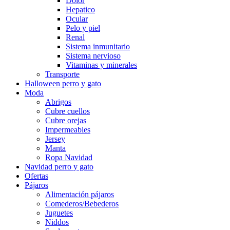
Dolor
Hepatico
Ocular
Pelo y piel
Renal
Sistema inmunitario
Sistema nervioso
Vitaminas y minerales
Transporte
Halloween perro y gato
Moda
Abrigos
Cubre cuellos
Cubre orejas
Impermeables
Jersey
Manta
Ropa Navidad
Navidad perro y gato
Ofertas
Pájaros
Alimentación pájaros
Comederos/Bebederos
Juguetes
Niddos