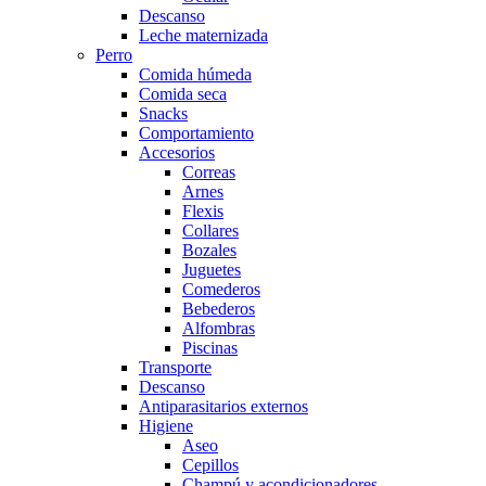
Descanso
Leche maternizada
Perro
Comida húmeda
Comida seca
Snacks
Comportamiento
Accesorios
Correas
Arnes
Flexis
Collares
Bozales
Juguetes
Comederos
Bebederos
Alfombras
Piscinas
Transporte
Descanso
Antiparasitarios externos
Higiene
Aseo
Cepillos
Champú y acondicionadores