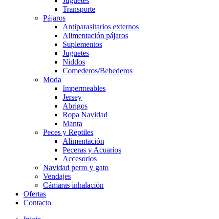
Juguetes
Transporte
Pájaros
Antiparasitarios externos
Alimentación pájaros
Suplementos
Juguetes
Niddos
Comederos/Bebederos
Moda
Impermeables
Jersey
Abrigos
Ropa Navidad
Manta
Peces y Reptiles
Alimentación
Peceras y Acuarios
Accesorios
Navidad perro y gato
Vendajes
Cámaras inhalación
Ofertas
Contacto