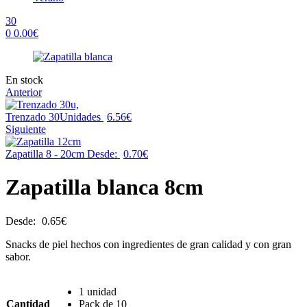
30
0
0.00
€
Menu
Availability:
En stock
Anterior
Trenzado 30Unidades
6.56
€
Siguiente
Zapatilla 8 - 20cm
Desde:
0.70
€
Zapatilla blanca 8cm
Desde:
0.65
€
Snacks de piel hechos con ingredientes de gran calidad y con gran
sabor.
1 unidad
Cantidad
Pack de 10