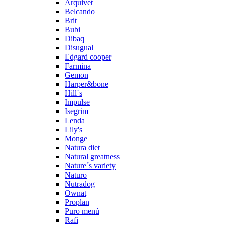
Arquivet
Belcando
Brit
Bubi
Dibaq
Disugual
Edgard cooper
Farmina
Gemon
Harper&bone
Hill´s
Impulse
Isegrim
Lenda
Lily's
Monge
Natura diet
Natural greatness
Nature´s variety
Naturo
Nutradog
Ownat
Proplan
Puro menú
Rafi