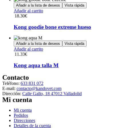
de
opciones
Añadir a la lista de deseos
Vista rápida
producto
se
Añadir al carrito
pueden
18.30
€
elegir
en
Kong goodie bone extreme hueso
la
página
de
Añadir a la lista de deseos
Vista rápida
producto
Añadir al carrito
11.33
€
Kong aqua talla M
Contacto
Teléfono:
633 831 072
E-mail:
contacto@kandovet.com
Dirección:
Calle Gallo, 18 47012 Valladolid
Mi cuenta
Menú
Mi cuenta
Pedidos
Direcciones
Detalles de la cuenta