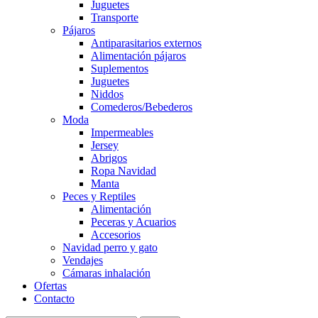
Juguetes
Transporte
Pájaros
Antiparasitarios externos
Alimentación pájaros
Suplementos
Juguetes
Niddos
Comederos/Bebederos
Moda
Impermeables
Jersey
Abrigos
Ropa Navidad
Manta
Peces y Reptiles
Alimentación
Peceras y Acuarios
Accesorios
Navidad perro y gato
Vendajes
Cámaras inhalación
Ofertas
Contacto