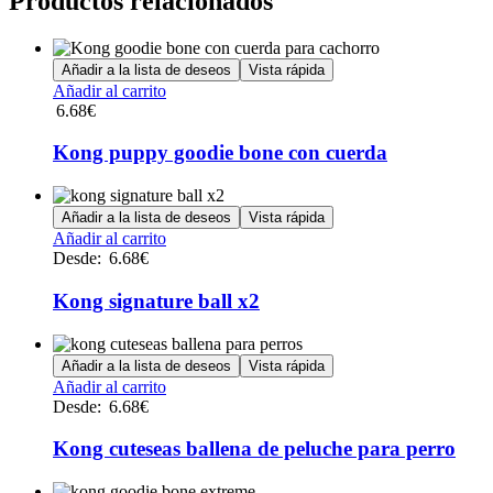
Productos relacionados
Añadir a la lista de deseos
Vista rápida
Añadir al carrito
6.68
€
Kong puppy goodie bone con cuerda
Añadir a la lista de deseos
Vista rápida
Este
Añadir al carrito
producto
Desde:
6.68
€
tiene
múltiples
Kong signature ball x2
variantes.
Las
opciones
Añadir a la lista de deseos
Vista rápida
se
Este
Añadir al carrito
pueden
producto
Desde:
6.68
€
elegir
tiene
en
múltiples
Kong cuteseas ballena de peluche para perro
la
variantes.
página
Las