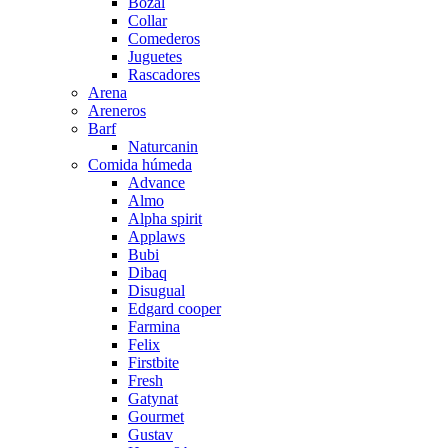
Bozal
Collar
Comederos
Juguetes
Rascadores
Arena
Areneros
Barf
Naturcanin
Comida húmeda
Advance
Almo
Alpha spirit
Applaws
Bubi
Dibaq
Disugual
Edgard cooper
Farmina
Felix
Firstbite
Fresh
Gatynat
Gourmet
Gustav