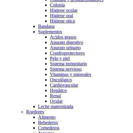
Colonia
Higiene ocular
Higiene oral
Higiene otica
Bandana
Suplementos
Acidos grasos
Aparato digestivo
Aparato urinario
Condroprotectores
Pelo y piel
Sistema inmunitario
Sistema nervioso
Vitaminas y minerales
Oncológico
Cardiovascular
Hepático
Renal
Ocular
Leche maternizada
Roedores
Alimento
Bebederos
Comederos