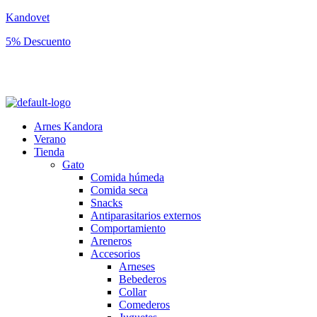
Kandovet
5% Descuento
Regístrate y consigue un código descuento del 5% en tu primera
compra.
Arnes Kandora
Verano
Tienda
Gato
Comida húmeda
Comida seca
Snacks
Antiparasitarios externos
Comportamiento
Areneros
Accesorios
Arneses
Bebederos
Collar
Comederos