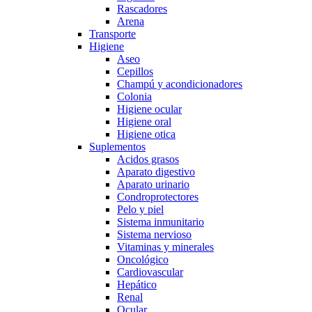
Rascadores
Arena
Transporte
Higiene
Aseo
Cepillos
Champú y acondicionadores
Colonia
Higiene ocular
Higiene oral
Higiene otica
Suplementos
Acidos grasos
Aparato digestivo
Aparato urinario
Condroprotectores
Pelo y piel
Sistema inmunitario
Sistema nervioso
Vitaminas y minerales
Oncológico
Cardiovascular
Hepático
Renal
Ocular