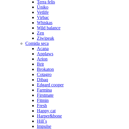
Terra felis
Úniko
Vetlife
Virbac
Whiskas
Wild balance
Zen
Ziwipeak
Comida seca
Acana
Applaws
Arion
Brit
Brokaton
Cotagro
Dibaq
Edgard cooper
Farmina
Firstmate
Fitmin
Fresh
Happy cat
Harper&bone
Hill´s
Impulse