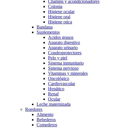
Champú y acondicionadores
Colonia
Higiene ocular
Higiene oral
Higiene otica
Bandana
Suplementos
Acidos grasos
Aparato digestivo
Aparato urinario
Condroprotectores
Pelo y piel
Sistema inmunitario
Sistema nervioso
Vitaminas y minerales
Oncológico
Cardiovascular
Hepático
Renal
Ocular
Leche maternizada
Roedores
Alimento
Bebederos
Comederos