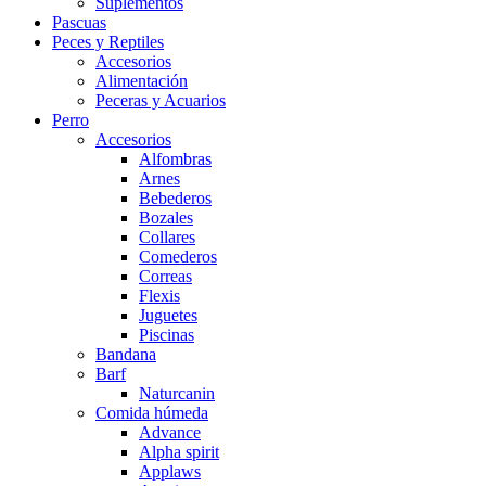
Suplementos
Pascuas
Peces y Reptiles
Accesorios
Alimentación
Peceras y Acuarios
Perro
Accesorios
Alfombras
Arnes
Bebederos
Bozales
Collares
Comederos
Correas
Flexis
Juguetes
Piscinas
Bandana
Barf
Naturcanin
Comida húmeda
Advance
Alpha spirit
Applaws