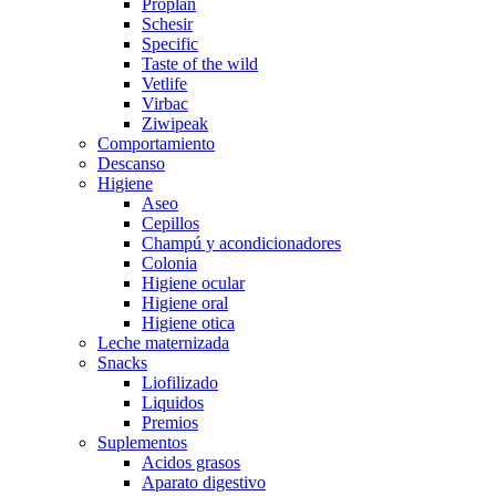
Proplan
Schesir
Specific
Taste of the wild
Vetlife
Virbac
Ziwipeak
Comportamiento
Descanso
Higiene
Aseo
Cepillos
Champú y acondicionadores
Colonia
Higiene ocular
Higiene oral
Higiene otica
Leche maternizada
Snacks
Liofilizado
Liquidos
Premios
Suplementos
Acidos grasos
Aparato digestivo