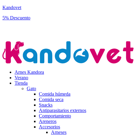
Kandovet
5% Descuento
Regístrate y consigue un código descuento del 5% en tu primera
compra.
Arnes Kandora
Verano
Tienda
Gato
Comida húmeda
Comida seca
Snacks
Antiparasitarios externos
Comportamiento
Areneros
Accesorios
Arneses