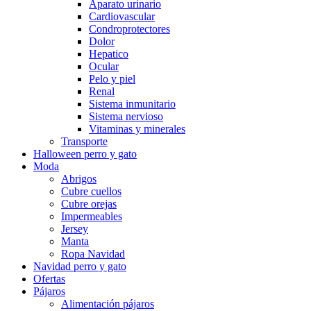
Aparato urinario
Cardiovascular
Condroprotectores
Dolor
Hepatico
Ocular
Pelo y piel
Renal
Sistema inmunitario
Sistema nervioso
Vitaminas y minerales
Transporte
Halloween perro y gato
Moda
Abrigos
Cubre cuellos
Cubre orejas
Impermeables
Jersey
Manta
Ropa Navidad
Navidad perro y gato
Ofertas
Pájaros
Alimentación pájaros