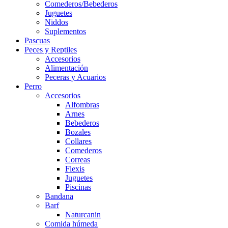
Comederos/Bebederos
Juguetes
Niddos
Suplementos
Pascuas
Peces y Reptiles
Accesorios
Alimentación
Peceras y Acuarios
Perro
Accesorios
Alfombras
Arnes
Bebederos
Bozales
Collares
Comederos
Correas
Flexis
Juguetes
Piscinas
Bandana
Barf
Naturcanin
Comida húmeda