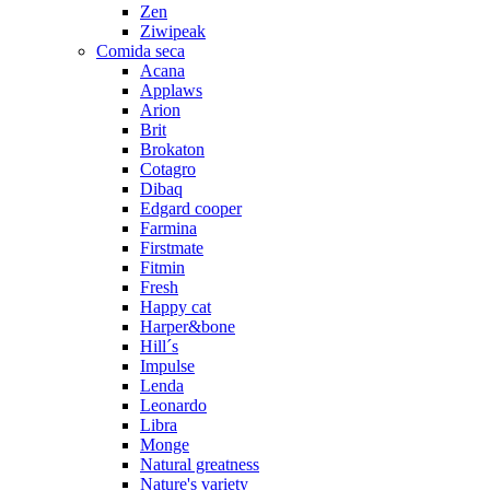
Zen
Ziwipeak
Comida seca
Acana
Applaws
Arion
Brit
Brokaton
Cotagro
Dibaq
Edgard cooper
Farmina
Firstmate
Fitmin
Fresh
Happy cat
Harper&bone
Hill´s
Impulse
Lenda
Leonardo
Libra
Monge
Natural greatness
Nature's variety