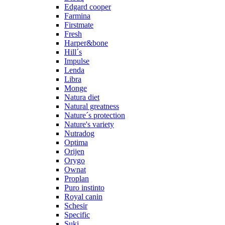
Edgard cooper
Farmina
Firstmate
Fresh
Harper&bone
Hill´s
Impulse
Lenda
Libra
Monge
Natura diet
Natural greatness
Nature´s protection
Nature's variety
Nutradog
Optima
Orijen
Orygo
Ownat
Proplan
Puro instinto
Royal canin
Schesir
Specific
Suki