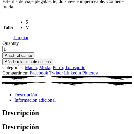
Esterilla de viaje plegable, tejido suave e impermeable. Contiene
funda.
S
Talla
M
Limpiar
Quantity
Añadir al carrito
Añadir a la lista de deseos
Categorías:
Manta
,
Moda
,
Perro
,
Transporte
Compartir en:
Facebook
Twitter
Linkedin
Pinterest
Descripción
Información adicional
Descripción
Descripción