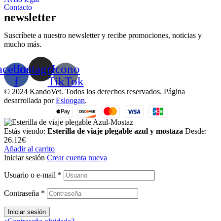
Contacto
newsletter
Suscríbete a nuestro newsletter y recibe promociones, noticias y
mucho más.
acebook-
Instagram
Icono
f
TikTok
© 2024 KandoVet. Todos los derechos reservados. Página
desarrollada por
Esloogan
.
Estás viendo:
Esterilla de viaje plegable azul y mostaza
Desde:
26.12
€
Añadir al carrito
Iniciar sesión
Crear cuenta nueva
Usuario o e-mail
*
Contraseña
*
Iniciar sesión