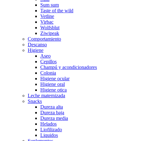
Sum sum
Taste of the wild
Vetline
Virbac
Wolfsblut
Ziwipeak
Comportamiento
Descanso
Higiene
Aseo
Cepillos
Champú y acondicionadores
Colonia
Higiene ocular
Higiene oral
Higiene otica
Leche maternizada
Snacks
Dureza alta
Dureza baja
Dureza media
Helados
Liofilizado
Liquidos
Suplementos