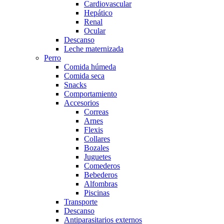
Cardiovascular
Hepático
Renal
Ocular
Descanso
Leche maternizada
Perro
Comida húmeda
Comida seca
Snacks
Comportamiento
Accesorios
Correas
Arnes
Flexis
Collares
Bozales
Juguetes
Comederos
Bebederos
Alfombras
Piscinas
Transporte
Descanso
Antiparasitarios externos