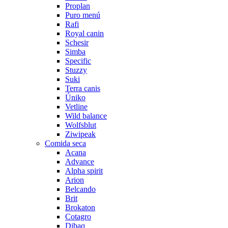
Proplan
Puro menú
Rafi
Royal canin
Schesir
Simba
Specific
Stuzzy
Suki
Terra canis
Úniko
Vetline
Wild balance
Wolfsblut
Ziwipeak
Comida seca
Acana
Advance
Alpha spirit
Arion
Belcando
Brit
Brokaton
Cotagro
Dibaq