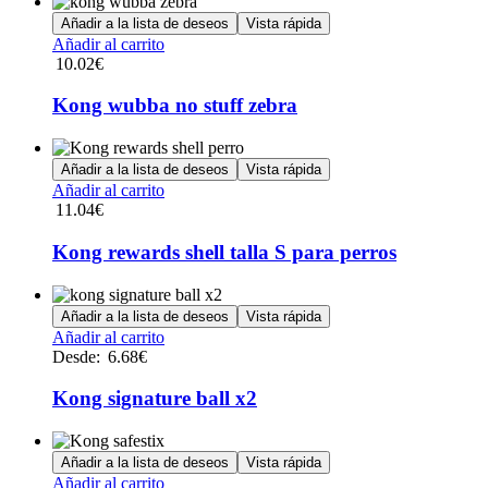
Añadir a la lista de deseos
Vista rápida
Añadir al carrito
10.02
€
Kong wubba no stuff zebra
Añadir a la lista de deseos
Vista rápida
Añadir al carrito
11.04
€
Kong rewards shell talla S para perros
Añadir a la lista de deseos
Vista rápida
Este
Añadir al carrito
producto
Desde:
6.68
€
tiene
múltiples
Kong signature ball x2
variantes.
Las
opciones
Añadir a la lista de deseos
Vista rápida
se
Este
Añadir al carrito