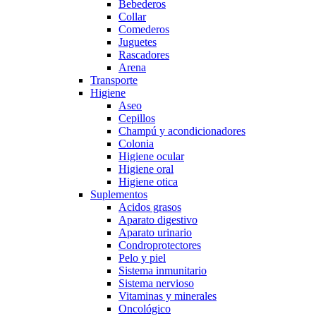
Bebederos
Collar
Comederos
Juguetes
Rascadores
Arena
Transporte
Higiene
Aseo
Cepillos
Champú y acondicionadores
Colonia
Higiene ocular
Higiene oral
Higiene otica
Suplementos
Acidos grasos
Aparato digestivo
Aparato urinario
Condroprotectores
Pelo y piel
Sistema inmunitario
Sistema nervioso
Vitaminas y minerales
Oncológico