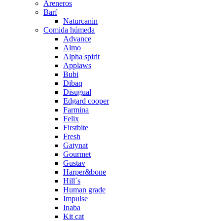
Areneros
Barf
Naturcanin
Comida húmeda
Advance
Almo
Alpha spirit
Applaws
Bubi
Dibaq
Disugual
Edgard cooper
Farmina
Felix
Firstbite
Fresh
Gatynat
Gourmet
Gustav
Harper&bone
Hill´s
Human grade
Impulse
Inaba
Kit cat