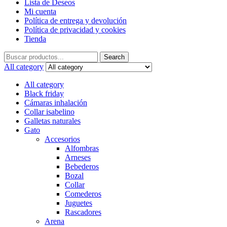
Lista de Deseos
Mi cuenta
Política de entrega y devolución
Política de privacidad y cookies
Tienda
Search
Search
for:
All category
All category
Black friday
Cámaras inhalación
Collar isabelino
Galletas naturales
Gato
Accesorios
Alfombras
Arneses
Bebederos
Bozal
Collar
Comederos
Juguetes
Rascadores
Arena