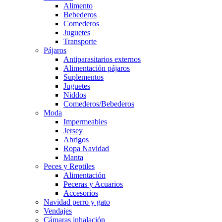
Alimento
Bebederos
Comederos
Juguetes
Transporte
Pájaros
Antiparasitarios externos
Alimentación pájaros
Suplementos
Juguetes
Niddos
Comederos/Bebederos
Moda
Impermeables
Jersey
Abrigos
Ropa Navidad
Manta
Peces y Reptiles
Alimentación
Peceras y Acuarios
Accesorios
Navidad perro y gato
Vendajes
Cámaras inhalación