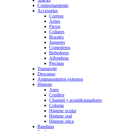
Snacks
Comportamiento
Accesorios
Correas
Arnes
Flexis
Collares
Bozales
Juguetes
Comederos
Bebederos
Alfombras
Piscinas
Transporte
Descanso
Antiparasitarios externos
Higiene
Aseo
Cepillos
Champú y acondicionadores
Colonia
Higiene ocular
Higiene oral
Higiene otica
Bandana