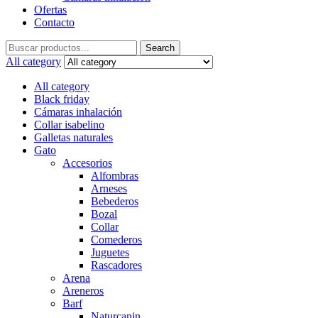
Ofertas
Contacto
Search
Search
for:
All category
All category
Black friday
Cámaras inhalación
Collar isabelino
Galletas naturales
Gato
Accesorios
Alfombras
Arneses
Bebederos
Bozal
Collar
Comederos
Juguetes
Rascadores
Arena
Areneros
Barf
Naturcanin