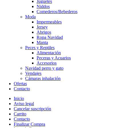
Juguetes
Niddos
Comederos/Bebederos
Moda
Impermeables
Jersey
Abrigos
Ropa Navidad
Manta
Peces y Reptiles
Alimentación
Peceras y Acuarios
Accesorios
Navidad perro y gato
Vendajes
Cámaras inhalación
Ofertas
Contacto
Inicio
Aviso legal
Cancelar suscripción
Carrito
Contacto
Finalizar Compra