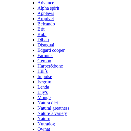
Advance
Alpha spirit
Applaws
Arquivet
Belcando
Brit
Bubi
Dibaq
Disugual
Edgard cooper
Farmina
Gemon
Harper&bone
Hill´s
Impulse
Isegrim
Lenda
Lily's
Monge
Natura diet
Natural greatness
Nature´s variety
Naturo
Nutradog
Ownat