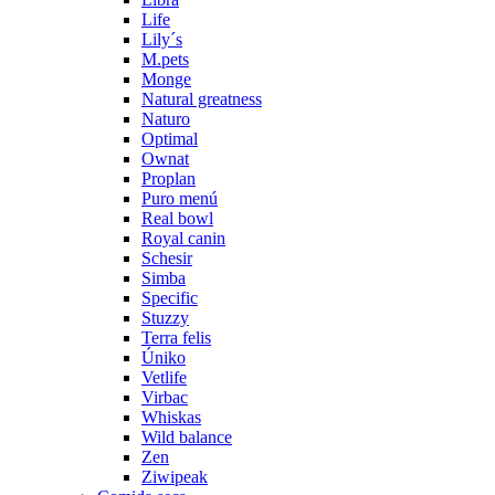
Life
Lily´s
M.pets
Monge
Natural greatness
Naturo
Optimal
Ownat
Proplan
Puro menú
Real bowl
Royal canin
Schesir
Simba
Specific
Stuzzy
Terra felis
Úniko
Vetlife
Virbac
Whiskas
Wild balance
Zen
Ziwipeak