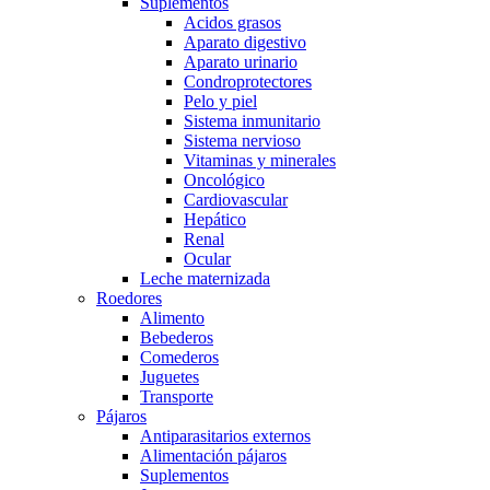
Suplementos
Acidos grasos
Aparato digestivo
Aparato urinario
Condroprotectores
Pelo y piel
Sistema inmunitario
Sistema nervioso
Vitaminas y minerales
Oncológico
Cardiovascular
Hepático
Renal
Ocular
Leche maternizada
Roedores
Alimento
Bebederos
Comederos
Juguetes
Transporte
Pájaros
Antiparasitarios externos
Alimentación pájaros
Suplementos