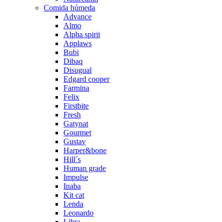
Comida húmeda
Advance
Almo
Alpha spirit
Applaws
Bubi
Dibaq
Disugual
Edgard cooper
Farmina
Felix
Firstbite
Fresh
Gatynat
Gourmet
Gustav
Harper&bone
Hill´s
Human grade
Impulse
Inaba
Kit cat
Lenda
Leonardo
Libra