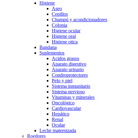
Higiene
Aseo
Cepillos
Champú y acondicionadores
Colonia
Higiene ocular
Higiene oral
Higiene otica
Bandana
Suplementos
Acidos grasos
Aparato digestivo
Aparato urinario
Condroprotectores
Pelo y piel
Sistema inmunitario
Sistema nervioso
Vitaminas y minerales
Oncológico
Cardiovascular
Hepático
Renal
Ocular
Leche maternizada
Roedores