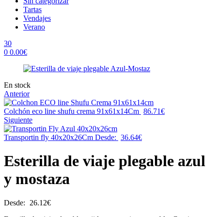
Sin categorizar
Tartas
Vendajes
Verano
30
0
0.00
€
Menu
Availability:
En stock
Anterior
Colchón eco line shufu crema 91x61x14Cm
86.71
€
Siguiente
Transportin fly 40x20x26Cm
Desde:
36.64
€
Esterilla de viaje plegable azul
y mostaza
Desde:
26.12
€