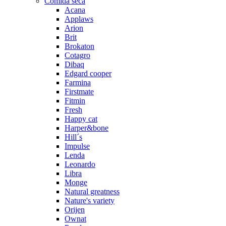
Comida seca
Acana
Applaws
Arion
Brit
Brokaton
Cotagro
Dibaq
Edgard cooper
Farmina
Firstmate
Fitmin
Fresh
Happy cat
Harper&bone
Hill´s
Impulse
Lenda
Leonardo
Libra
Monge
Natural greatness
Nature's variety
Orijen
Ownat