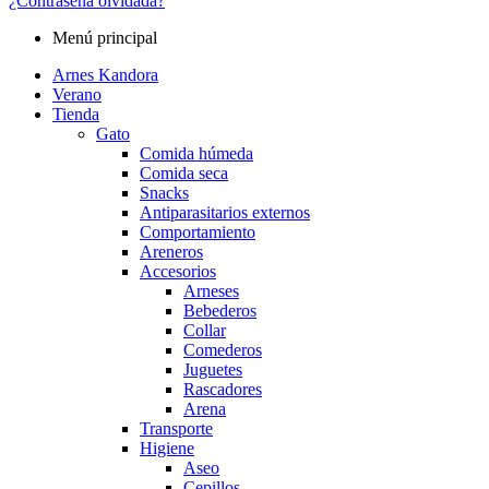
¿Contraseña olvidada?
Menú principal
Arnes Kandora
Verano
Tienda
Gato
Comida húmeda
Comida seca
Snacks
Antiparasitarios externos
Comportamiento
Areneros
Accesorios
Arneses
Bebederos
Collar
Comederos
Juguetes
Rascadores
Arena
Transporte
Higiene
Aseo
Cepillos