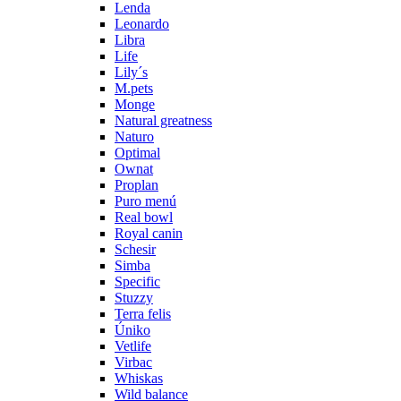
Lenda
Leonardo
Libra
Life
Lily´s
M.pets
Monge
Natural greatness
Naturo
Optimal
Ownat
Proplan
Puro menú
Real bowl
Royal canin
Schesir
Simba
Specific
Stuzzy
Terra felis
Úniko
Vetlife
Virbac
Whiskas
Wild balance