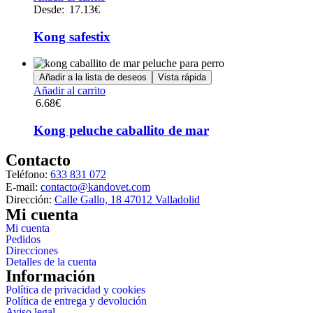
pueden
producto
Desde:
17.13
€
elegir
tiene
en
múltiples
Kong safestix
la
variantes.
página
Las
de
opciones
Añadir a la lista de deseos
Vista rápida
producto
se
Añadir al carrito
pueden
6.68
€
elegir
en
Kong peluche caballito de mar
la
página
Contacto
de
producto
Teléfono:
633 831 072
E-mail:
contacto@kandovet.com
Dirección:
Calle Gallo, 18 47012 Valladolid
Mi cuenta
Mi cuenta
Pedidos
Direcciones
Detalles de la cuenta
Información
Política de privacidad y cookies
Política de entrega y devolución
Aviso legal