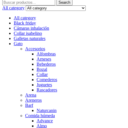
Search
Search
for:
All category
All category
Black friday
Cámaras inhalación
Collar isabelino
Galletas naturales
Gato
Accesorios
Alfombras
Arneses
Bebederos
Bozal
Collar
Comederos
Juguetes
Rascadores
Arena
Areneros
Barf
Naturcanin
Comida húmeda
Advance
Almo