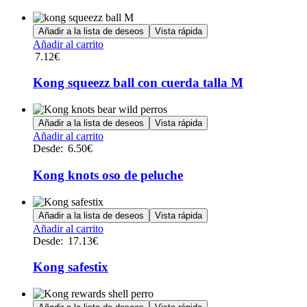
Añadir a la lista de deseos
Vista rápida
Añadir al carrito
7.12
€
Kong squeezz ball con cuerda talla M
Añadir a la lista de deseos
Vista rápida
Este
Añadir al carrito
producto
Desde:
6.50
€
tiene
múltiples
Kong knots oso de peluche
variantes.
Las
opciones
Añadir a la lista de deseos
Vista rápida
se
Este
Añadir al carrito
pueden
producto
Desde:
17.13
€
elegir
tiene
en
múltiples
Kong safestix
la
variantes.
página
Las
de
opciones