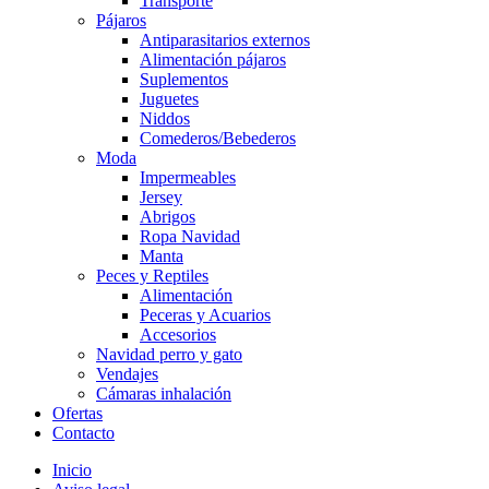
Transporte
Pájaros
Antiparasitarios externos
Alimentación pájaros
Suplementos
Juguetes
Niddos
Comederos/Bebederos
Moda
Impermeables
Jersey
Abrigos
Ropa Navidad
Manta
Peces y Reptiles
Alimentación
Peceras y Acuarios
Accesorios
Navidad perro y gato
Vendajes
Cámaras inhalación
Ofertas
Contacto
Inicio