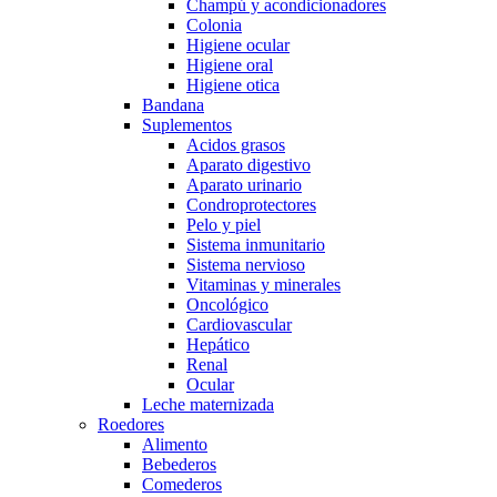
Champú y acondicionadores
Colonia
Higiene ocular
Higiene oral
Higiene otica
Bandana
Suplementos
Acidos grasos
Aparato digestivo
Aparato urinario
Condroprotectores
Pelo y piel
Sistema inmunitario
Sistema nervioso
Vitaminas y minerales
Oncológico
Cardiovascular
Hepático
Renal
Ocular
Leche maternizada
Roedores
Alimento
Bebederos
Comederos