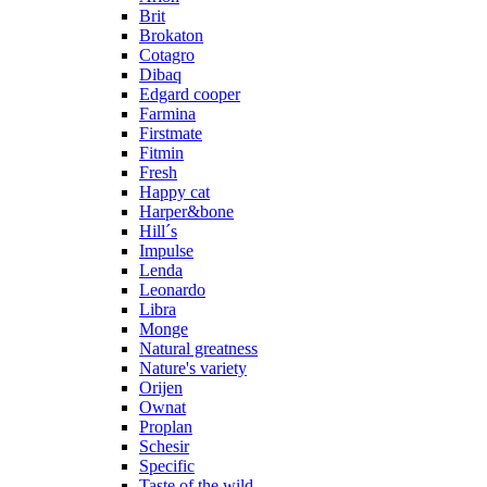
Brit
Brokaton
Cotagro
Dibaq
Edgard cooper
Farmina
Firstmate
Fitmin
Fresh
Happy cat
Harper&bone
Hill´s
Impulse
Lenda
Leonardo
Libra
Monge
Natural greatness
Nature's variety
Orijen
Ownat
Proplan
Schesir
Specific
Taste of the wild