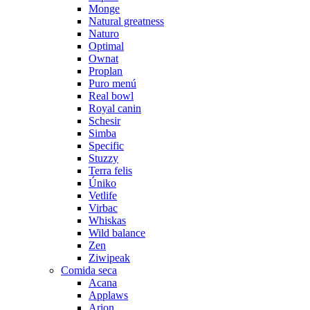
Monge
Natural greatness
Naturo
Optimal
Ownat
Proplan
Puro menú
Real bowl
Royal canin
Schesir
Simba
Specific
Stuzzy
Terra felis
Úniko
Vetlife
Virbac
Whiskas
Wild balance
Zen
Ziwipeak
Comida seca
Acana
Applaws
Arion