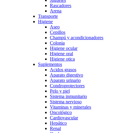
Juguetes
Rascadores
Arena
Transporte
Higiene
Aseo
Cepillos
Champú y acondicionadores
Colonia
Higiene ocular
Higiene oral
Higiene otica
Suplementos
Acidos grasos
Aparato digestivo
Aparato urinario
Condroprotectores
Pelo y piel
Sistema inmunitario
Sistema nervioso
Vitaminas y minerales
Oncológico
Cardiovascular
Hepático
Renal