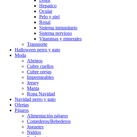
Dolor
Hepatico
Ocular
Pelo y piel
Renal
Sistema inmunitario
Sistema nervioso
Vitaminas y minerales
Transporte
Halloween perro y gato
Moda
Abrigos
Cubre cuellos
Cubre orejas
Impermeables
Jersey
Manta
Ropa Navidad
Navidad perro y gato
Ofertas
Pájaros
Alimentación pájaros
Comederos/Bebederos
Juguetes
Niddos