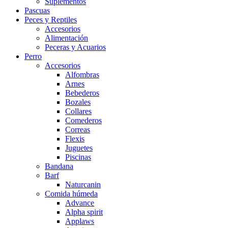
Suplementos
Pascuas
Peces y Reptiles
Accesorios
Alimentación
Peceras y Acuarios
Perro
Accesorios
Alfombras
Arnes
Bebederos
Bozales
Collares
Comederos
Correas
Flexis
Juguetes
Piscinas
Bandana
Barf
Naturcanin
Comida húmeda
Advance
Alpha spirit
Applaws