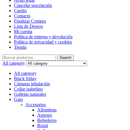
Aviso legal
Cancelar suscripción
Carrito
Contacto
Finalizar Compra
Lista de Deseos
Mi cuenta
Política de entrega y devolución
Política de privacidad y cookies
Tienda
Search
Search
for:
All category
All category
Black friday
Cámaras inhalación
Collar isabelino
Galletas naturales
Gato
Accesorios
Alfombras
Arneses
Bebederos
Bozal