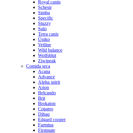
Royal canin
Schesir
Simba
Specific
Stuzzy
Suki
Terra canis
Úniko
Vetline
Wild balance
Wolfsblut
Ziwipeak
Comida seca
Acana
Advance
Alpha spirit
Arion
Belcando
Brit
Brokaton
Cotagro
Dibaq
Edgard cooper
Farmina
Firstmate