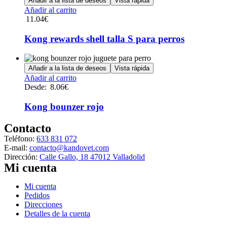
Añadir a la lista de deseos
Vista rápida
producto
se
Añadir al carrito
pueden
11.04
€
elegir
en
Kong rewards shell talla S para perros
la
página
de
Añadir a la lista de deseos
Vista rápida
producto
Este
Añadir al carrito
producto
Desde:
8.06
€
tiene
múltiples
Kong bounzer rojo
variantes.
Las
Contacto
opciones
Teléfono:
633 831 072
se
E-mail:
contacto@kandovet.com
pueden
Dirección:
Calle Gallo, 18 47012 Valladolid
elegir
Mi cuenta
en
la
Menú
Mi cuenta
página
Pedidos
de
Direcciones
producto
Detalles de la cuenta