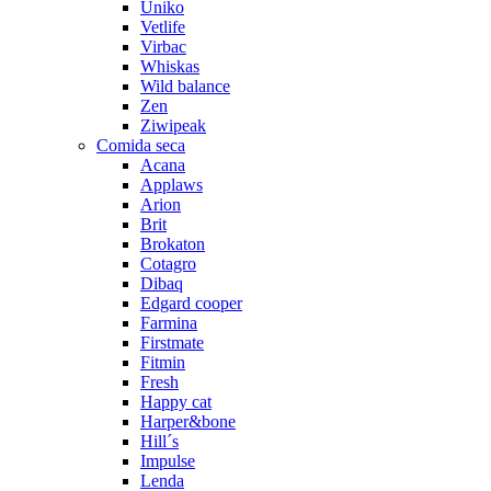
Úniko
Vetlife
Virbac
Whiskas
Wild balance
Zen
Ziwipeak
Comida seca
Acana
Applaws
Arion
Brit
Brokaton
Cotagro
Dibaq
Edgard cooper
Farmina
Firstmate
Fitmin
Fresh
Happy cat
Harper&bone
Hill´s
Impulse
Lenda