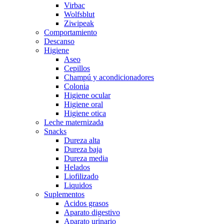
Virbac
Wolfsblut
Ziwipeak
Comportamiento
Descanso
Higiene
Aseo
Cepillos
Champú y acondicionadores
Colonia
Higiene ocular
Higiene oral
Higiene otica
Leche maternizada
Snacks
Dureza alta
Dureza baja
Dureza media
Helados
Liofilizado
Liquidos
Suplementos
Acidos grasos
Aparato digestivo
Aparato urinario