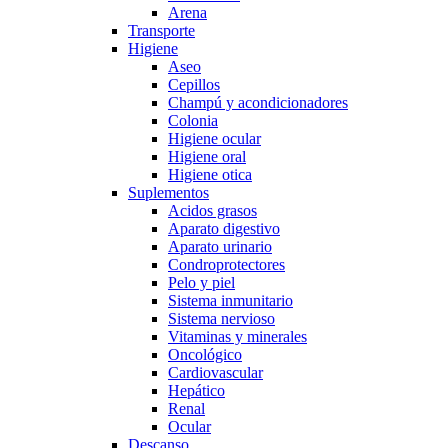
Arena
Transporte
Higiene
Aseo
Cepillos
Champú y acondicionadores
Colonia
Higiene ocular
Higiene oral
Higiene otica
Suplementos
Acidos grasos
Aparato digestivo
Aparato urinario
Condroprotectores
Pelo y piel
Sistema inmunitario
Sistema nervioso
Vitaminas y minerales
Oncológico
Cardiovascular
Hepático
Renal
Ocular
Descanso