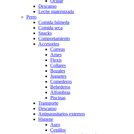
Ocular
Descanso
Leche maternizada
Perro
Comida húmeda
Comida seca
Snacks
Comportamiento
Accesorios
Correas
Arnes
Flexis
Collares
Bozales
Juguetes
Comederos
Bebederos
Alfombras
Piscinas
Transporte
Descanso
Antiparasitarios externos
Higiene
Aseo
Cepillos