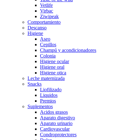
Vetlife
Virbac
Ziwipeak
Comportamiento
Descanso
Higiene
Aseo
Cepillos
Champú y acondicionadores
Colonia
Higiene ocular
Higiene oral
Higiene otica
Leche maternizada
Snacks
Liofilizado
Liquidos
Premios
Suplementos
Acidos grasos
Aparato digestivo
Aparato urinario
Cardiovascular
Condroprotectores