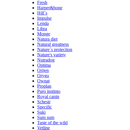
Fresh
Harper&bone
Hill´s
Impulse
Lenda
Libra
Monge
Natura diet
Natural greatness
Nature´s protection
Nature's variety
Nutradog
Optima
Orijen
Orygo
Ownat
Proplan
Puro instinto
Royal canin
Schesir
Specific
Suki
Sum sum
Taste of the wild
Vetline