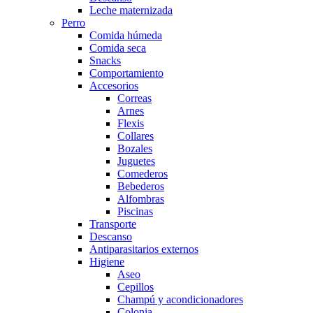
Leche maternizada
Perro
Comida húmeda
Comida seca
Snacks
Comportamiento
Accesorios
Correas
Arnes
Flexis
Collares
Bozales
Juguetes
Comederos
Bebederos
Alfombras
Piscinas
Transporte
Descanso
Antiparasitarios externos
Higiene
Aseo
Cepillos
Champú y acondicionadores
Colonia