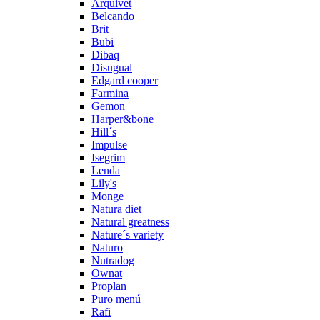
Arquivet
Belcando
Brit
Bubi
Dibaq
Disugual
Edgard cooper
Farmina
Gemon
Harper&bone
Hill´s
Impulse
Isegrim
Lenda
Lily's
Monge
Natura diet
Natural greatness
Nature´s variety
Naturo
Nutradog
Ownat
Proplan
Puro menú
Rafi