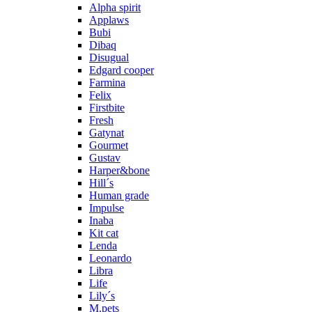
Alpha spirit
Applaws
Bubi
Dibaq
Disugual
Edgard cooper
Farmina
Felix
Firstbite
Fresh
Gatynat
Gourmet
Gustav
Harper&bone
Hill´s
Human grade
Impulse
Inaba
Kit cat
Lenda
Leonardo
Libra
Life
Lily´s
M.pets