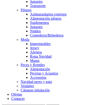
Juguetes
Transporte
Pájaros
Antiparasitarios externos
Alimentación pájaros
Suplementos
Juguetes
Niddos
Comederos/Bebederos
Moda
Impermeables
Jersey
Abrigos
Ropa Navidad
Manta
Peces y Reptiles
Alimentación
Peceras y Acuarios
Accesorios
Navidad perro y gato
Vendajes
Cámaras inhalación
Ofertas
Contacto