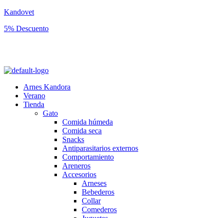
Kandovet
5% Descuento
Regístrate y consigue un código descuento del 5% en tu primera
compra.
Arnes Kandora
Verano
Tienda
Gato
Comida húmeda
Comida seca
Snacks
Antiparasitarios externos
Comportamiento
Areneros
Accesorios
Arneses
Bebederos
Collar
Comederos