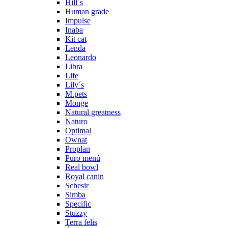
Hill´s
Human grade
Impulse
Inaba
Kit cat
Lenda
Leonardo
Libra
Life
Lily´s
M.pets
Monge
Natural greatness
Naturo
Optimal
Ownat
Proplan
Puro menú
Real bowl
Royal canin
Schesir
Simba
Specific
Stuzzy
Terra felis