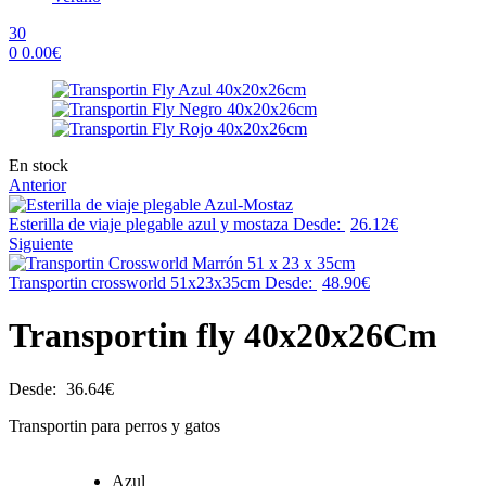
30
0
0.00
€
Menu
Availability:
En stock
Anterior
Esterilla de viaje plegable azul y mostaza
Desde:
26.12
€
Siguiente
Transportin crossworld 51x23x35cm
Desde:
48.90
€
Transportin fly 40x20x26Cm
Desde:
36.64
€
Transportin para perros y gatos
Azul