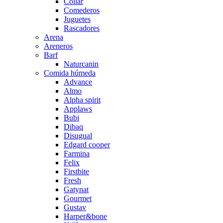
Collar
Comederos
Juguetes
Rascadores
Arena
Areneros
Barf
Naturcanin
Comida húmeda
Advance
Almo
Alpha spirit
Applaws
Bubi
Dibaq
Disugual
Edgard cooper
Farmina
Felix
Firstbite
Fresh
Gatynat
Gourmet
Gustav
Harper&bone