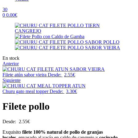
30
0
0.00
€
Menu
Availability:
En stock
Anterior
Filete atún sabor vieira
Desde:
2.55
€
Siguiente
Churu gato meal topper
Desde:
3.30
€
Filete pollo
Desde:
2.55
€
Exquisito
filete 100% natural de pollo de granjas
locales,
envasado al vacío en caldo de cangrejo y
cocinado