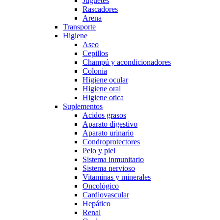
Juguetes
Rascadores
Arena
Transporte
Higiene
Aseo
Cepillos
Champú y acondicionadores
Colonia
Higiene ocular
Higiene oral
Higiene otica
Suplementos
Acidos grasos
Aparato digestivo
Aparato urinario
Condroprotectores
Pelo y piel
Sistema inmunitario
Sistema nervioso
Vitaminas y minerales
Oncológico
Cardiovascular
Hepático
Renal