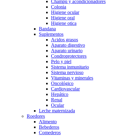
Champú y acondicionadores
Colonia
Higiene ocular
Higiene oral
Higiene otica
Bandana
Suplementos
Acidos grasos
Aparato digestivo
Aparato urinario
Condroprotectores
Pelo y piel
Sistema inmunitario
Sistema nervioso
Vitaminas y minerales
Oncológico
Cardiovascular
Hepático
Renal
Ocular
Leche maternizada
Roedores
Alimento
Bebederos
Comederos