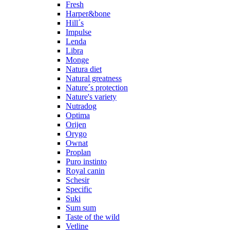
Fresh
Harper&bone
Hill´s
Impulse
Lenda
Libra
Monge
Natura diet
Natural greatness
Nature´s protection
Nature's variety
Nutradog
Optima
Orijen
Orygo
Ownat
Proplan
Puro instinto
Royal canin
Schesir
Specific
Suki
Sum sum
Taste of the wild
Vetline