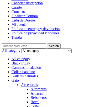
Cancelar suscripción
Carrito
Contacto
Finalizar Compra
Lista de Deseos
Mi cuenta
Política de entrega y devolución
Política de privacidad y cookies
Tienda
Search
Search
for:
All category
All category
Black friday
Cámaras inhalación
Collar isabelino
Galletas naturales
Gato
Accesorios
Alfombras
Arneses
Bebederos
Bozal
Collar