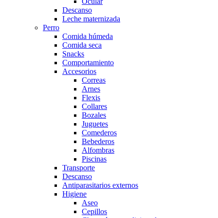
Ocular
Descanso
Leche maternizada
Perro
Comida húmeda
Comida seca
Snacks
Comportamiento
Accesorios
Correas
Arnes
Flexis
Collares
Bozales
Juguetes
Comederos
Bebederos
Alfombras
Piscinas
Transporte
Descanso
Antiparasitarios externos
Higiene
Aseo
Cepillos