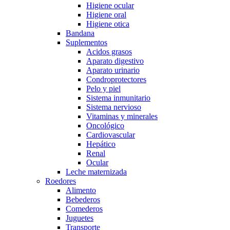
Higiene ocular
Higiene oral
Higiene otica
Bandana
Suplementos
Acidos grasos
Aparato digestivo
Aparato urinario
Condroprotectores
Pelo y piel
Sistema inmunitario
Sistema nervioso
Vitaminas y minerales
Oncológico
Cardiovascular
Hepático
Renal
Ocular
Leche maternizada
Roedores
Alimento
Bebederos
Comederos
Juguetes
Transporte