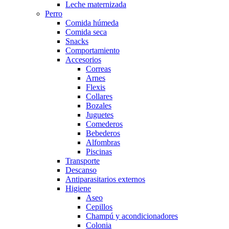
Leche maternizada
Perro
Comida húmeda
Comida seca
Snacks
Comportamiento
Accesorios
Correas
Arnes
Flexis
Collares
Bozales
Juguetes
Comederos
Bebederos
Alfombras
Piscinas
Transporte
Descanso
Antiparasitarios externos
Higiene
Aseo
Cepillos
Champú y acondicionadores
Colonia