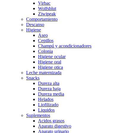
Virbac
Wolfsblut
Ziwipeak
Comportamiento
Descanso
Higiene
Aseo
Cepillos
Champú y acondicionadores
Colonia
Higiene ocular
Higiene oral
Higiene otica
Leche maternizada
Snacks
Dureza alta
Dureza baja
Dureza media
Helados
Liofilizado
Liquidos
Suplementos
Acidos grasos
Aparato digestivo
Aparato urinario