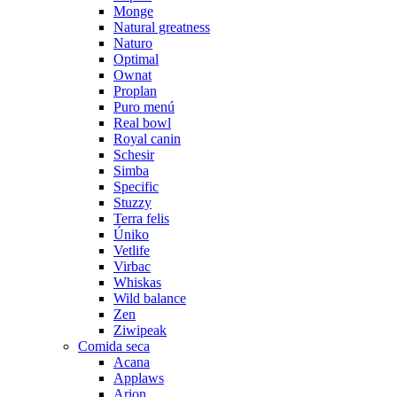
Monge
Natural greatness
Naturo
Optimal
Ownat
Proplan
Puro menú
Real bowl
Royal canin
Schesir
Simba
Specific
Stuzzy
Terra felis
Úniko
Vetlife
Virbac
Whiskas
Wild balance
Zen
Ziwipeak
Comida seca
Acana
Applaws
Arion