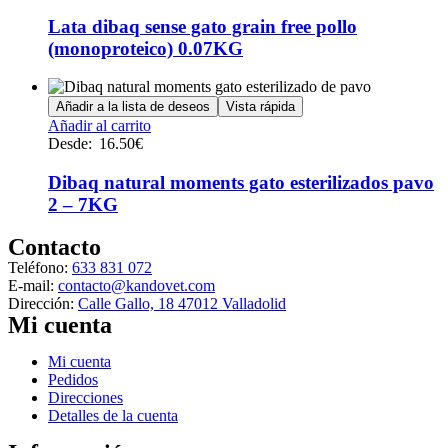
en
Lata dibaq sense gato grain free pollo
la
(monoproteico) 0.07KG
página
de
producto
Añadir a la lista de deseos
Vista rápida
Este
Añadir al carrito
producto
Desde:
16.50
€
tiene
múltiples
Dibaq natural moments gato esterilizados pavo
variantes.
2 – 7KG
Las
opciones
Contacto
se
Teléfono:
633 831 072
pueden
E-mail:
contacto@kandovet.com
elegir
Dirección:
Calle Gallo, 18 47012 Valladolid
en
Mi cuenta
la
página
de
Menú
Mi cuenta
producto
Pedidos
Direcciones
Detalles de la cuenta