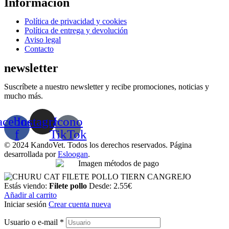
Información
Menú
Política de privacidad y cookies
Política de entrega y devolución
Aviso legal
Contacto
newsletter
Suscríbete a nuestro newsletter y recibe promociones, noticias y
mucho más.
acebook-
Instagram
Icono
f
TikTok
© 2024 KandoVet. Todos los derechos reservados. Página
desarrollada por
Esloogan
.
Estás viendo:
Filete pollo
Desde:
2.55
€
Añadir al carrito
Iniciar sesión
Crear cuenta nueva
Usuario o e-mail
*