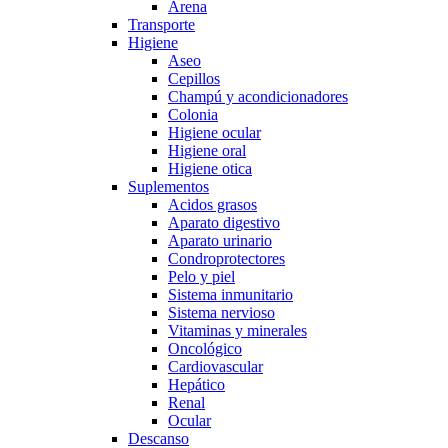
Arena
Transporte
Higiene
Aseo
Cepillos
Champú y acondicionadores
Colonia
Higiene ocular
Higiene oral
Higiene otica
Suplementos
Acidos grasos
Aparato digestivo
Aparato urinario
Condroprotectores
Pelo y piel
Sistema inmunitario
Sistema nervioso
Vitaminas y minerales
Oncológico
Cardiovascular
Hepático
Renal
Ocular
Descanso