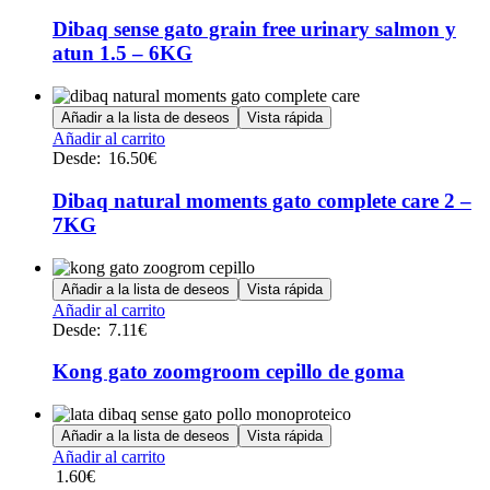
tiene
múltiples
Dibaq sense gato grain free urinary salmon y
variantes.
atun 1.5 – 6KG
Las
opciones
se
Añadir a la lista de deseos
Vista rápida
pueden
Este
Añadir al carrito
elegir
producto
Desde:
16.50
€
en
tiene
la
múltiples
Dibaq natural moments gato complete care 2 –
página
variantes.
de
7KG
Las
producto
opciones
se
Añadir a la lista de deseos
Vista rápida
pueden
Este
Añadir al carrito
elegir
producto
Desde:
7.11
€
en
tiene
la
múltiples
Kong gato zoomgroom cepillo de goma
página
variantes.
de
Las
producto
opciones
Añadir a la lista de deseos
Vista rápida
se
Añadir al carrito
pueden
1.60
€
elegir