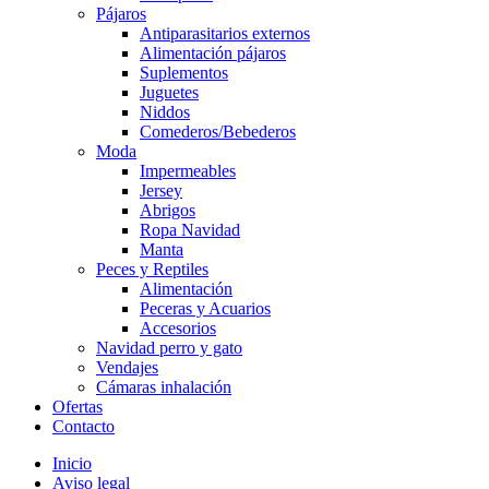
Pájaros
Antiparasitarios externos
Alimentación pájaros
Suplementos
Juguetes
Niddos
Comederos/Bebederos
Moda
Impermeables
Jersey
Abrigos
Ropa Navidad
Manta
Peces y Reptiles
Alimentación
Peceras y Acuarios
Accesorios
Navidad perro y gato
Vendajes
Cámaras inhalación
Ofertas
Contacto
Inicio
Aviso legal