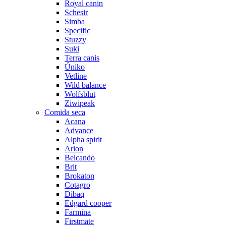
Royal canin
Schesir
Simba
Specific
Stuzzy
Suki
Terra canis
Úniko
Vetline
Wild balance
Wolfsblut
Ziwipeak
Comida seca
Acana
Advance
Alpha spirit
Arion
Belcando
Brit
Brokaton
Cotagro
Dibaq
Edgard cooper
Farmina
Firstmate