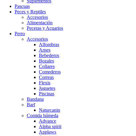
Suplementos
Pascuas
Peces y Reptiles
Accesorios
Alimentación
Peceras y Acuarios
Perro
Accesorios
Alfombras
Arnes
Bebederos
Bozales
Collares
Comederos
Correas
Flexis
Juguetes
Piscinas
Bandana
Barf
Naturcanin
Comida húmeda
Advance
Alpha spirit
Applaws