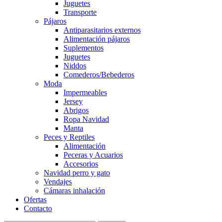
Juguetes
Transporte
Pájaros
Antiparasitarios externos
Alimentación pájaros
Suplementos
Juguetes
Niddos
Comederos/Bebederos
Moda
Impermeables
Jersey
Abrigos
Ropa Navidad
Manta
Peces y Reptiles
Alimentación
Peceras y Acuarios
Accesorios
Navidad perro y gato
Vendajes
Cámaras inhalación
Ofertas
Contacto