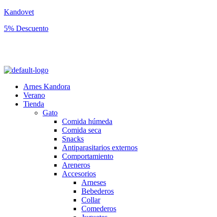
Kandovet
5% Descuento
Regístrate y consigue un código descuento del 5% en tu primera
compra.
Arnes Kandora
Verano
Tienda
Gato
Comida húmeda
Comida seca
Snacks
Antiparasitarios externos
Comportamiento
Areneros
Accesorios
Arneses
Bebederos
Collar
Comederos