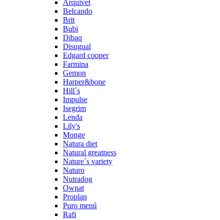
Arquivet
Belcando
Brit
Bubi
Dibaq
Disugual
Edgard cooper
Farmina
Gemon
Harper&bone
Hill´s
Impulse
Isegrim
Lenda
Lily's
Monge
Natura diet
Natural greatness
Nature´s variety
Naturo
Nutradog
Ownat
Proplan
Puro menú
Rafi