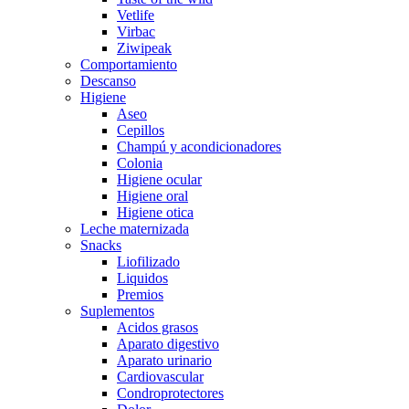
Vetlife
Virbac
Ziwipeak
Comportamiento
Descanso
Higiene
Aseo
Cepillos
Champú y acondicionadores
Colonia
Higiene ocular
Higiene oral
Higiene otica
Leche maternizada
Snacks
Liofilizado
Liquidos
Premios
Suplementos
Acidos grasos
Aparato digestivo
Aparato urinario
Cardiovascular
Condroprotectores