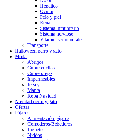
Dolor
Hepatico
Ocular
Pelo y piel
Renal
Sistema inmunitario
Sistema nervioso
Vitaminas y minerales
Transporte
Halloween perro y gato
Moda
Abrigos
Cubre cuellos
Cubre orejas
Impermeables
Jersey
Manta
Ropa Navidad
Navidad perro y gato
Ofertas
Pájaros
Alimentación pájaros
Comederos/Bebederos
Juguetes
Niddos