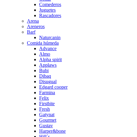
Comederos
Juguetes
Rascadores
Arena
Areneros
Barf
Naturcanin
Comida húmeda
Advance
Almo
Alpha spirit
Applaws
Bubi
Dibaq
Disugual
Edgard cooper
Farmina
Felix
Firstbite
Fresh
Gatynat
Gourmet
Gustav
Harper&bone
Hill´s