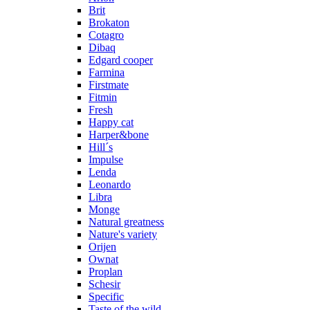
Brit
Brokaton
Cotagro
Dibaq
Edgard cooper
Farmina
Firstmate
Fitmin
Fresh
Happy cat
Harper&bone
Hill´s
Impulse
Lenda
Leonardo
Libra
Monge
Natural greatness
Nature's variety
Orijen
Ownat
Proplan
Schesir
Specific
Taste of the wild