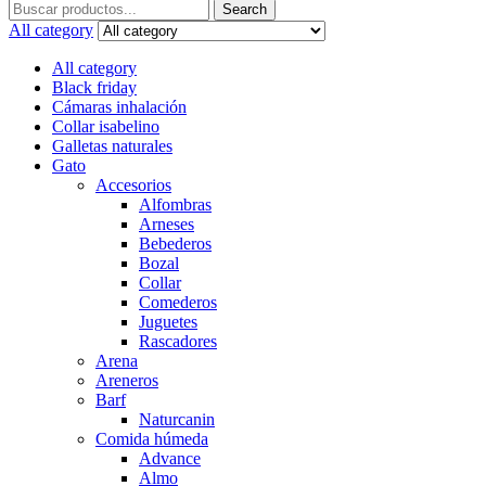
Search
Search
for:
All category
All category
Black friday
Cámaras inhalación
Collar isabelino
Galletas naturales
Gato
Accesorios
Alfombras
Arneses
Bebederos
Bozal
Collar
Comederos
Juguetes
Rascadores
Arena
Areneros
Barf
Naturcanin
Comida húmeda
Advance
Almo