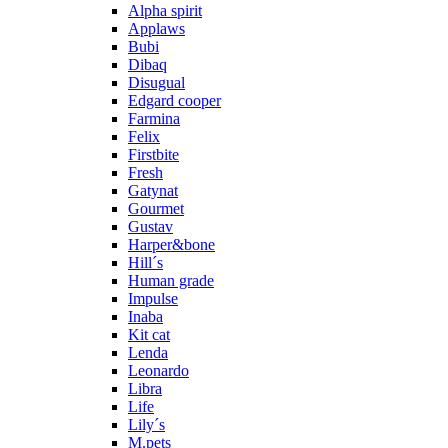
Alpha spirit
Applaws
Bubi
Dibaq
Disugual
Edgard cooper
Farmina
Felix
Firstbite
Fresh
Gatynat
Gourmet
Gustav
Harper&bone
Hill´s
Human grade
Impulse
Inaba
Kit cat
Lenda
Leonardo
Libra
Life
Lily´s
M.pets