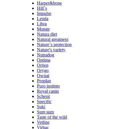
Harper&bone
Hill´s
Impulse
Lenda
Libra
Monge
Natura diet
Natural greatness
Nature´s protection
Nature's variety
Nutradog
Optima
Orijen
Orygo
Ownat
Proplan
Puro instinto
Royal canin
Schesir
Specific
Suki
Sum sum
Taste of the wild
Vetline
Virbac