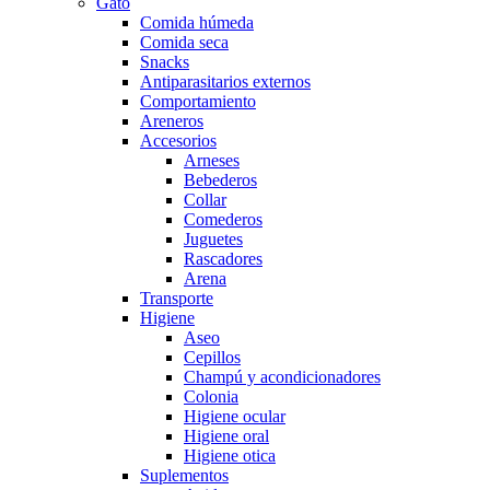
Gato
Comida húmeda
Comida seca
Snacks
Antiparasitarios externos
Comportamiento
Areneros
Accesorios
Arneses
Bebederos
Collar
Comederos
Juguetes
Rascadores
Arena
Transporte
Higiene
Aseo
Cepillos
Champú y acondicionadores
Colonia
Higiene ocular
Higiene oral
Higiene otica
Suplementos