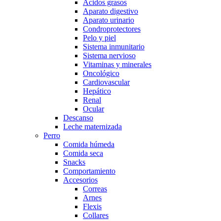
Acidos grasos
Aparato digestivo
Aparato urinario
Condroprotectores
Pelo y piel
Sistema inmunitario
Sistema nervioso
Vitaminas y minerales
Oncológico
Cardiovascular
Hepático
Renal
Ocular
Descanso
Leche maternizada
Perro
Comida húmeda
Comida seca
Snacks
Comportamiento
Accesorios
Correas
Arnes
Flexis
Collares