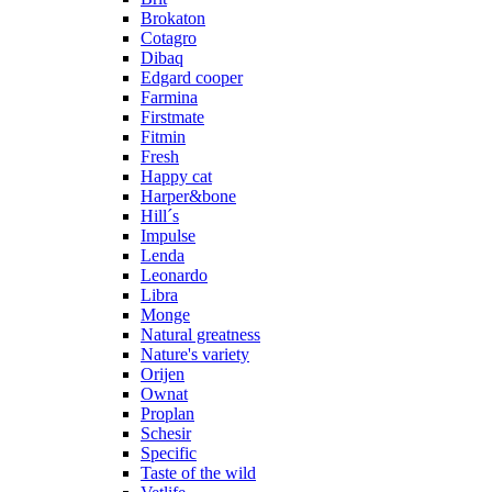
Brokaton
Cotagro
Dibaq
Edgard cooper
Farmina
Firstmate
Fitmin
Fresh
Happy cat
Harper&bone
Hill´s
Impulse
Lenda
Leonardo
Libra
Monge
Natural greatness
Nature's variety
Orijen
Ownat
Proplan
Schesir
Specific
Taste of the wild