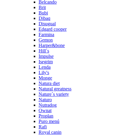
Belcando
Brit
Bubi
Dibaq
Disugual
Edgard cooper
Farmina
Gemon
Harper&bone
Hill´s
Impulse
Isegrim
Lenda
Lily's
Monge
Natura diet
Natural greatness
Nature´s variety
Naturo
Nutradog
Ownat
Proplan
Puro menú
Rafi
Royal canin