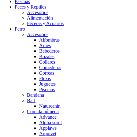
Pascuas
Peces y Reptiles
Accesorios
Alimentación
Peceras y Acuarios
Perro
Accesorios
Alfombras
Arnes
Bebederos
Bozales
Collares
Comederos
Correas
Flexis
Juguetes
Piscinas
Bandana
Barf
Naturcanin
Comida húmeda
Advance
Alpha spirit
Applaws
Arquivet