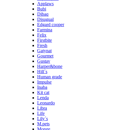
Applaws
Bubi
Dibaq
Disugual
Edgard cooper
Farmina
Felix
Firstbite
Fresh
Gatynat
Gourmet
Gustav
Harper&bone
Hill´s
Human grade
Impulse
Inaba
Kit cat
Lenda
Leonardo
Libra
Life
Lily´s
M.pets
Monge