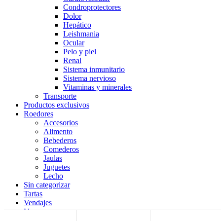
Condroprotectores
Dolor
Hepático
Leishmania
Ocular
Pelo y piel
Renal
Sistema inmunitario
Sistema nervioso
Vitaminas y minerales
Transporte
Productos exclusivos
Roedores
Accesorios
Alimento
Bebederos
Comederos
Jaulas
Juguetes
Lecho
Sin categorizar
Tartas
Vendajes
Verano