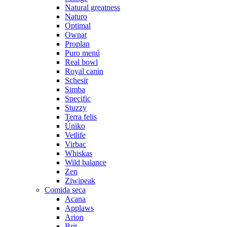
Natural greatness
Naturo
Optimal
Ownat
Proplan
Puro menú
Real bowl
Royal canin
Schesir
Simba
Specific
Stuzzy
Terra felis
Úniko
Vetlife
Virbac
Whiskas
Wild balance
Zen
Ziwipeak
Comida seca
Acana
Applaws
Arion
Brit