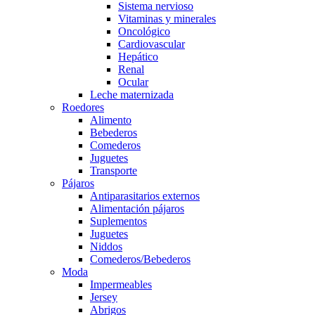
Sistema nervioso
Vitaminas y minerales
Oncológico
Cardiovascular
Hepático
Renal
Ocular
Leche maternizada
Roedores
Alimento
Bebederos
Comederos
Juguetes
Transporte
Pájaros
Antiparasitarios externos
Alimentación pájaros
Suplementos
Juguetes
Niddos
Comederos/Bebederos
Moda
Impermeables
Jersey
Abrigos