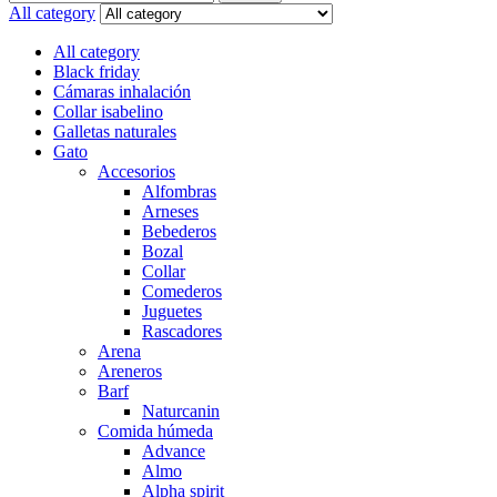
All category
All category
Black friday
Cámaras inhalación
Collar isabelino
Galletas naturales
Gato
Accesorios
Alfombras
Arneses
Bebederos
Bozal
Collar
Comederos
Juguetes
Rascadores
Arena
Areneros
Barf
Naturcanin
Comida húmeda
Advance
Almo
Alpha spirit