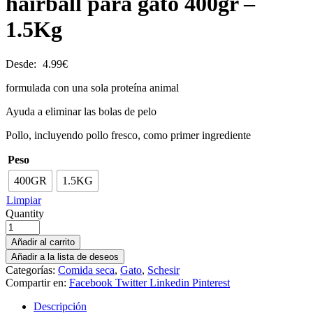
hairball para gato 400gr –
1.5Kg
Desde:
4.99
€
formulada con una sola proteína animal
Ayuda a eliminar las bolas de pelo
Pollo, incluyendo pollo fresco, como primer ingrediente
Peso
400GR
1.5KG
Limpiar
Quantity
Añadir al carrito
Añadir a la lista de deseos
Categorías:
Comida seca
,
Gato
,
Schesir
Compartir en:
Facebook
Twitter
Linkedin
Pinterest
Descripción