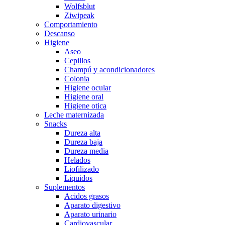
Wolfsblut
Ziwipeak
Comportamiento
Descanso
Higiene
Aseo
Cepillos
Champú y acondicionadores
Colonia
Higiene ocular
Higiene oral
Higiene otica
Leche maternizada
Snacks
Dureza alta
Dureza baja
Dureza media
Helados
Liofilizado
Liquidos
Suplementos
Acidos grasos
Aparato digestivo
Aparato urinario
Cardiovascular