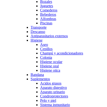
Bozales
Juguetes
Comederos
Bebederos
Alfombras
Piscinas
Transporte
Descanso
Antiparasitarios externos
Higiene
Aseo
Cepillos
Champú y acondicionadores
Colonia
Higiene ocular
Higiene oral
Higiene otica
Bandana
Suplementos
Acidos grasos
Aparato digestivo
Aparato urinario
Condroprotectores
Pelo y piel
Sistema inmunitario