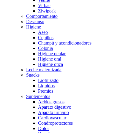
Vetlife
Virbac
Ziwipeak
Comportamiento
Descanso
Higiene
Aseo
Cepillos
Champú y acondicionadores
Colonia
Higiene ocular
Higiene oral
Higiene otica
Leche maternizada
Snacks
Liofilizado
Liquidos
Premios
Suplementos
Acidos grasos
Aparato digestivo
Aparato urinario
Cardiovascular
Condroprotectores
Dolor