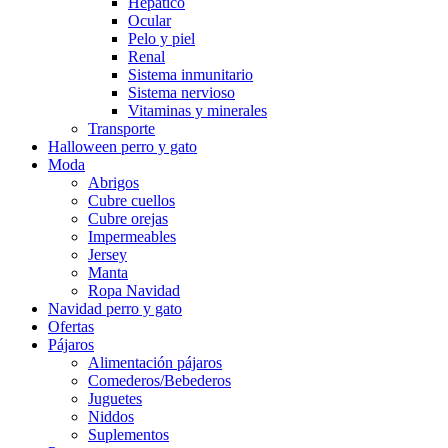
Hepatico
Ocular
Pelo y piel
Renal
Sistema inmunitario
Sistema nervioso
Vitaminas y minerales
Transporte
Halloween perro y gato
Moda
Abrigos
Cubre cuellos
Cubre orejas
Impermeables
Jersey
Manta
Ropa Navidad
Navidad perro y gato
Ofertas
Pájaros
Alimentación pájaros
Comederos/Bebederos
Juguetes
Niddos
Suplementos