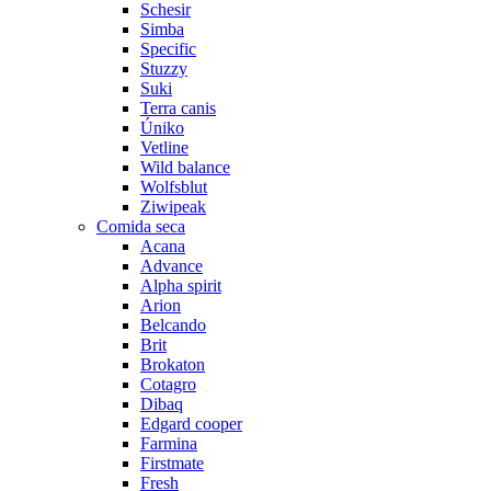
Schesir
Simba
Specific
Stuzzy
Suki
Terra canis
Úniko
Vetline
Wild balance
Wolfsblut
Ziwipeak
Comida seca
Acana
Advance
Alpha spirit
Arion
Belcando
Brit
Brokaton
Cotagro
Dibaq
Edgard cooper
Farmina
Firstmate
Fresh