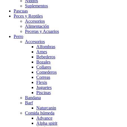
Niddos
Suplementos
Pascuas
Peces y Reptiles
Accesorios
Alimentación
Peceras y Acuarios
Perro
Accesorios
Alfombras
Arnes
Bebederos
Bozales
Collares
Comederos
Correas
Flexis
Juguetes
Piscinas
Bandana
Barf
Naturcanin
Comida húmeda
Advance
Alpha spirit