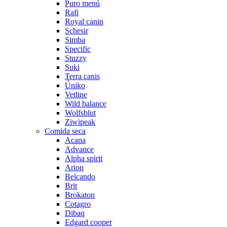
Puro menú
Rafi
Royal canin
Schesir
Simba
Specific
Stuzzy
Suki
Terra canis
Úniko
Vetline
Wild balance
Wolfsblut
Ziwipeak
Comida seca
Acana
Advance
Alpha spirit
Arion
Belcando
Brit
Brokaton
Cotagro
Dibaq
Edgard cooper