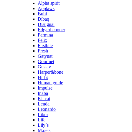
Alpha spirit
Applaws
Bubi
Dibaq
Disugual
Edgard cooper
Farmina
Felix
Firstbite
Fresh
Gatynat
Gourmet
Gustav
Harper&bone
Hill´s
Human grade
Impulse
Inaba
Kit cat
Lenda
Leonardo
Libra
Life
Lily´s
M.pets