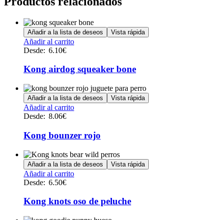
Productos relacionados
Añadir a la lista de deseos
Vista rápida
Este
Añadir al carrito
producto
Desde:
6.10
€
tiene
múltiples
Kong airdog squeaker bone
variantes.
Las
opciones
Añadir a la lista de deseos
Vista rápida
se
Este
Añadir al carrito
pueden
producto
Desde:
8.06
€
elegir
tiene
en
múltiples
Kong bounzer rojo
la
variantes.
página
Las
de
opciones
Añadir a la lista de deseos
Vista rápida
producto
se
Este
Añadir al carrito
pueden
producto
Desde:
6.50
€
elegir
tiene
en
múltiples
Kong knots oso de peluche
la
variantes.
página
Las