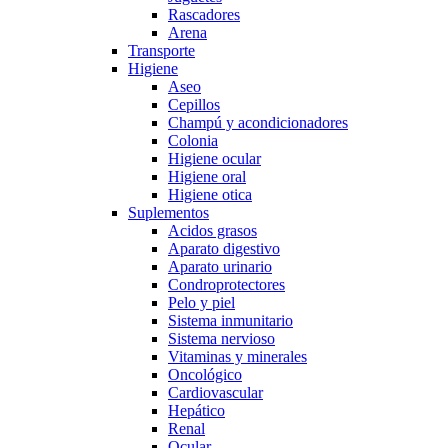
Rascadores
Arena
Transporte
Higiene
Aseo
Cepillos
Champú y acondicionadores
Colonia
Higiene ocular
Higiene oral
Higiene otica
Suplementos
Acidos grasos
Aparato digestivo
Aparato urinario
Condroprotectores
Pelo y piel
Sistema inmunitario
Sistema nervioso
Vitaminas y minerales
Oncológico
Cardiovascular
Hepático
Renal
Ocular