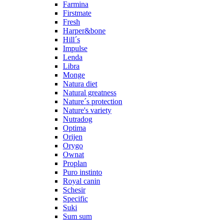
Farmina
Firstmate
Fresh
Harper&bone
Hill´s
Impulse
Lenda
Libra
Monge
Natura diet
Natural greatness
Nature´s protection
Nature's variety
Nutradog
Optima
Orijen
Orygo
Ownat
Proplan
Puro instinto
Royal canin
Schesir
Specific
Suki
Sum sum