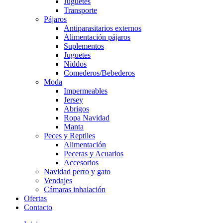
Juguetes
Transporte
Pájaros
Antiparasitarios externos
Alimentación pájaros
Suplementos
Juguetes
Niddos
Comederos/Bebederos
Moda
Impermeables
Jersey
Abrigos
Ropa Navidad
Manta
Peces y Reptiles
Alimentación
Peceras y Acuarios
Accesorios
Navidad perro y gato
Vendajes
Cámaras inhalación
Ofertas
Contacto