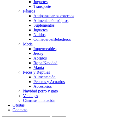
Juguetes
Transporte
Pájaros
Antiparasitarios externos
Alimentación pájaros
Suplementos
Juguetes
Niddos
Comederos/Bebederos
Moda
Impermeables
Jersey
Abrigos
Ropa Navidad
Manta
Peces y Reptiles
Alimentación
Peceras y Acuarios
Accesorios
Navidad perro y gato
Vendajes
Cámaras inhalación
Ofertas
Contacto