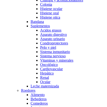
Champú y acondicionadores
Colonia
Higiene ocular
Higiene oral
Higiene otica
Bandana
Suplementos
Acidos grasos
Aparato digestivo
Aparato urinario
Condroprotectores
Pelo y piel
Sistema inmunitario
Sistema nervioso
Vitaminas y minerales
Oncológico
Cardiovascular
Hepático
Renal
Ocular
Leche maternizada
Roedores
Alimento
Bebederos
Comederos