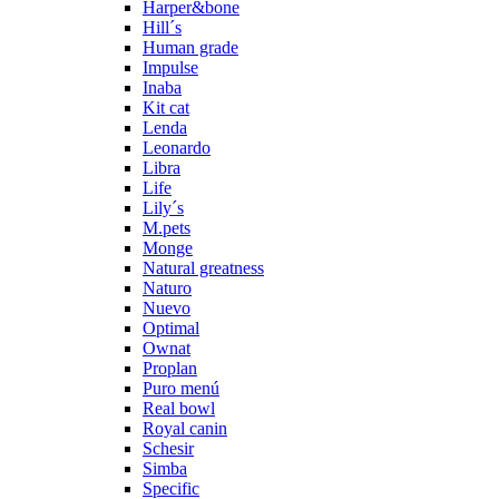
Harper&bone
Hill´s
Human grade
Impulse
Inaba
Kit cat
Lenda
Leonardo
Libra
Life
Lily´s
M.pets
Monge
Natural greatness
Naturo
Nuevo
Optimal
Ownat
Proplan
Puro menú
Real bowl
Royal canin
Schesir
Simba
Specific