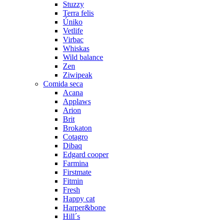
Stuzzy
Terra felis
Úniko
Vetlife
Virbac
Whiskas
Wild balance
Zen
Ziwipeak
Comida seca
Acana
Applaws
Arion
Brit
Brokaton
Cotagro
Dibaq
Edgard cooper
Farmina
Firstmate
Fitmin
Fresh
Happy cat
Harper&bone
Hill´s