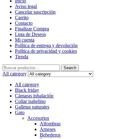
Inicio
Aviso legal
Cancelar suscripción
Carrito
Contacto
Finalizar Compra
Lista de Deseos
Mi cuenta
Política de entrega y devolución
Política de privacidad y cookies
Tienda
Search
Search
for:
All category
All category
Black friday
Cámaras inhalación
Collar isabelino
Galletas naturales
Gato
Accesorios
Alfombras
Arneses
Bebederos