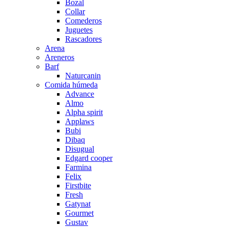
Bozal
Collar
Comederos
Juguetes
Rascadores
Arena
Areneros
Barf
Naturcanin
Comida húmeda
Advance
Almo
Alpha spirit
Applaws
Bubi
Dibaq
Disugual
Edgard cooper
Farmina
Felix
Firstbite
Fresh
Gatynat
Gourmet
Gustav