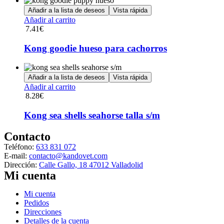
de
opciones
Añadir a la lista de deseos
Vista rápida
producto
se
Añadir al carrito
pueden
7.41
€
elegir
en
Kong goodie hueso para cachorros
la
página
de
Añadir a la lista de deseos
Vista rápida
producto
Añadir al carrito
8.28
€
Kong sea shells seahorse talla s/m
Contacto
Teléfono:
633 831 072
E-mail:
contacto@kandovet.com
Dirección:
Calle Gallo, 18 47012 Valladolid
Mi cuenta
Menú
Mi cuenta
Pedidos
Direcciones
Detalles de la cuenta