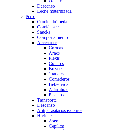
Ocular
Descanso
Leche maternizada
Perro
Comida húmeda
Comida seca
Snacks
Comportamiento
Accesorios
Correas
Arnes
Flexis
Collares
Bozales
Juguetes
Comederos
Bebederos
Alfombras
Piscinas
Transporte
Descanso
Antiparasitarios externos
Higiene
Aseo
Cepillos