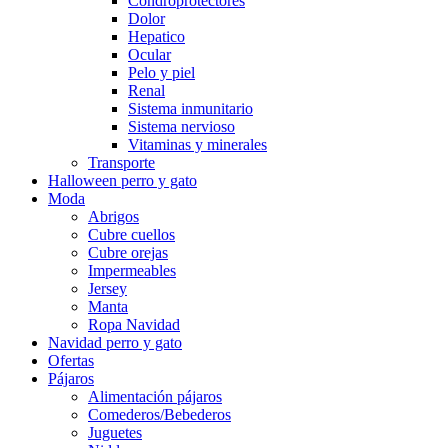
Condroprotectores
Dolor
Hepatico
Ocular
Pelo y piel
Renal
Sistema inmunitario
Sistema nervioso
Vitaminas y minerales
Transporte
Halloween perro y gato
Moda
Abrigos
Cubre cuellos
Cubre orejas
Impermeables
Jersey
Manta
Ropa Navidad
Navidad perro y gato
Ofertas
Pájaros
Alimentación pájaros
Comederos/Bebederos
Juguetes