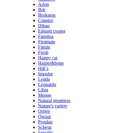
Arion
Brit
Brokaton
Cotagro
Dibaq
Edgard cooper
Farmina
Firstmate
Fitmin
Fresh
Happy cat
Harper&bone
Hill´s
Impulse
Lenda
Leonardo
Libra
Monge
Natural greatness
Nature's variety
Orijen
Ownat
Proplan
Schesir
Specific