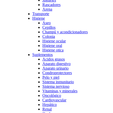
Juguetes
Rascadores
Arena
Transporte
Higiene
Aseo
Cepillos
Champú y acondicionadores
Colonia
Higiene ocular
Higiene oral
Higiene otica
Suplementos
Acidos grasos
Aparato digestivo
Aparato urinario
Condroprotectores
Pelo y piel
Sistema inmunitario
Sistema nervioso
Vitaminas y minerales
Oncológico
Cardiovascular
Hepático
Renal