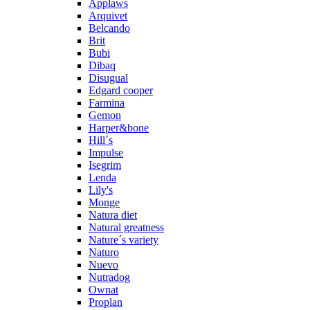
Applaws
Arquivet
Belcando
Brit
Bubi
Dibaq
Disugual
Edgard cooper
Farmina
Gemon
Harper&bone
Hill´s
Impulse
Isegrim
Lenda
Lily's
Monge
Natura diet
Natural greatness
Nature´s variety
Naturo
Nuevo
Nutradog
Ownat
Proplan