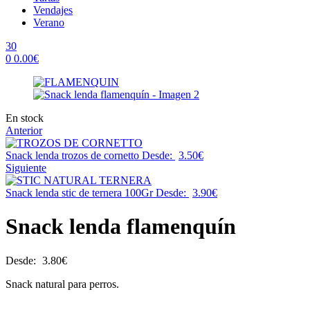
Vendajes
Verano
30
0
0.00
€
Menu
Availability:
En stock
Anterior
Snack lenda trozos de cornetto
Desde:
3.50
€
Siguiente
Snack lenda stic de ternera 100Gr
Desde:
3.90
€
Snack lenda flamenquín
Desde:
3.80
€
Snack natural para perros.