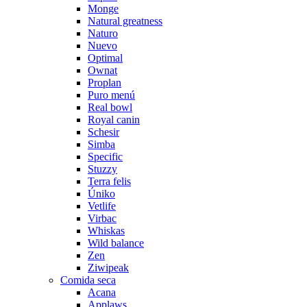
Monge
Natural greatness
Naturo
Nuevo
Optimal
Ownat
Proplan
Puro menú
Real bowl
Royal canin
Schesir
Simba
Specific
Stuzzy
Terra felis
Úniko
Vetlife
Virbac
Whiskas
Wild balance
Zen
Ziwipeak
Comida seca
Acana
Applaws