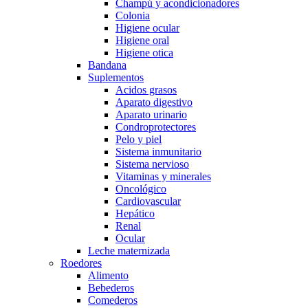
Champú y acondicionadores
Colonia
Higiene ocular
Higiene oral
Higiene otica
Bandana
Suplementos
Acidos grasos
Aparato digestivo
Aparato urinario
Condroprotectores
Pelo y piel
Sistema inmunitario
Sistema nervioso
Vitaminas y minerales
Oncológico
Cardiovascular
Hepático
Renal
Ocular
Leche maternizada
Roedores
Alimento
Bebederos
Comederos