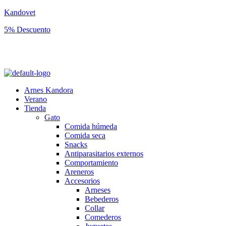
Kandovet
5% Descuento
Regístrate y consigue un código descuento del 5% en tu primera
compra.
Arnes Kandora
Verano
Tienda
Gato
Comida húmeda
Comida seca
Snacks
Antiparasitarios externos
Comportamiento
Areneros
Accesorios
Arneses
Bebederos
Collar
Comederos