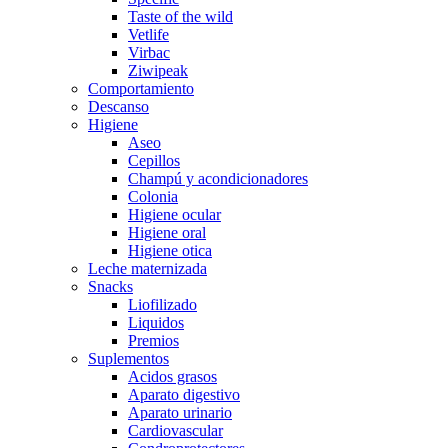
Taste of the wild
Vetlife
Virbac
Ziwipeak
Comportamiento
Descanso
Higiene
Aseo
Cepillos
Champú y acondicionadores
Colonia
Higiene ocular
Higiene oral
Higiene otica
Leche maternizada
Snacks
Liofilizado
Liquidos
Premios
Suplementos
Acidos grasos
Aparato digestivo
Aparato urinario
Cardiovascular