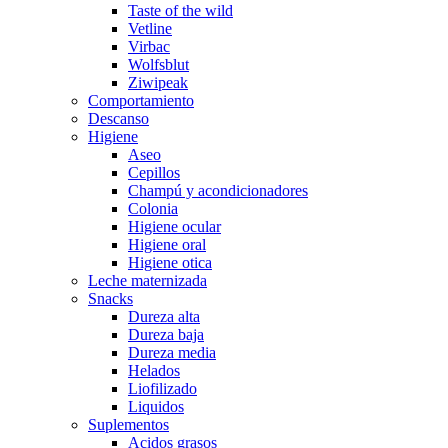
Taste of the wild
Vetline
Virbac
Wolfsblut
Ziwipeak
Comportamiento
Descanso
Higiene
Aseo
Cepillos
Champú y acondicionadores
Colonia
Higiene ocular
Higiene oral
Higiene otica
Leche maternizada
Snacks
Dureza alta
Dureza baja
Dureza media
Helados
Liofilizado
Liquidos
Suplementos
Acidos grasos