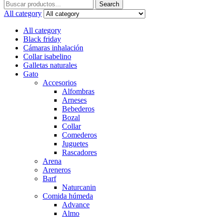
Search
Search
for:
All category
All category
Black friday
Cámaras inhalación
Collar isabelino
Galletas naturales
Gato
Accesorios
Alfombras
Arneses
Bebederos
Bozal
Collar
Comederos
Juguetes
Rascadores
Arena
Areneros
Barf
Naturcanin
Comida húmeda
Advance
Almo