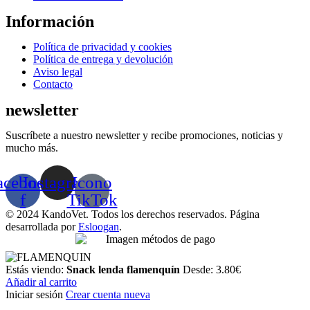
Información
Menú
Política de privacidad y cookies
Política de entrega y devolución
Aviso legal
Contacto
newsletter
Suscríbete a nuestro newsletter y recibe promociones, noticias y
mucho más.
acebook-
Instagram
Icono
f
TikTok
© 2024 KandoVet. Todos los derechos reservados. Página
desarrollada por
Esloogan
.
Estás viendo:
Snack lenda flamenquín
Desde:
3.80
€
Añadir al carrito
Iniciar sesión
Crear cuenta nueva