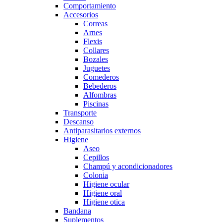
Comportamiento
Accesorios
Correas
Arnes
Flexis
Collares
Bozales
Juguetes
Comederos
Bebederos
Alfombras
Piscinas
Transporte
Descanso
Antiparasitarios externos
Higiene
Aseo
Cepillos
Champú y acondicionadores
Colonia
Higiene ocular
Higiene oral
Higiene otica
Bandana
Suplementos