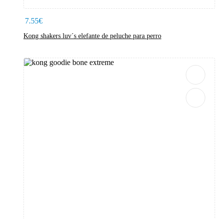
7.55
€
Kong shakers luv´s elefante de peluche para perro