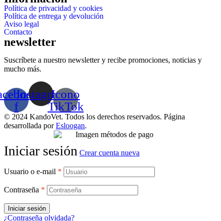
Política de privacidad y cookies
Política de entrega y devolución
Aviso legal
Contacto
newsletter
Suscríbete a nuestro newsletter y recibe promociones, noticias y
mucho más.
acebook-
Instagram
Icono
f
TikTok
© 2024 KandoVet. Todos los derechos reservados. Página
desarrollada por
Esloogan
.
Iniciar sesión
Crear cuenta nueva
Usuario o e-mail
*
Contraseña
*
Iniciar sesión
¿Contraseña olvidada?