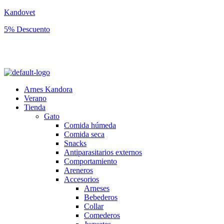
Kandovet
5% Descuento
Regístrate y consigue un código descuento del 5% en tu primera
compra.
Arnes Kandora
Verano
Tienda
Gato
Comida húmeda
Comida seca
Snacks
Antiparasitarios externos
Comportamiento
Areneros
Accesorios
Arneses
Bebederos
Collar
Comederos