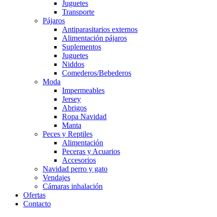
Juguetes
Transporte
Pájaros
Antiparasitarios externos
Alimentación pájaros
Suplementos
Juguetes
Niddos
Comederos/Bebederos
Moda
Impermeables
Jersey
Abrigos
Ropa Navidad
Manta
Peces y Reptiles
Alimentación
Peceras y Acuarios
Accesorios
Navidad perro y gato
Vendajes
Cámaras inhalación
Ofertas
Contacto