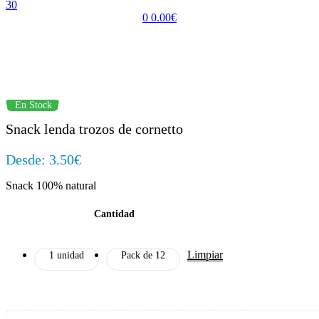
30
0
0.00
€
Menu
Availability:
En Stock
Snack lenda trozos de cornetto
Desde:
3.50
€
Snack 100% natural
Cantidad
Limpiar
1 unidad
Pack de 12