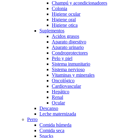
Champú y acondicionadores
Colonia
Higiene ocular
Higiene oral
Higiene otica
Suplementos
Acidos grasos
Aparato digestivo
Aparato urinario
Condroprotectores
Pelo y piel
Sistema inmunitario
Sistema nervioso
Vitaminas y minerales
Oncológico
Cardiovascular
Hepático
Renal
Ocular
Descanso
Leche maternizada
Perro
Comida húmeda
Comida seca
Snacks