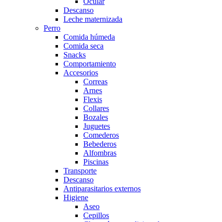
Ocular
Descanso
Leche maternizada
Perro
Comida húmeda
Comida seca
Snacks
Comportamiento
Accesorios
Correas
Arnes
Flexis
Collares
Bozales
Juguetes
Comederos
Bebederos
Alfombras
Piscinas
Transporte
Descanso
Antiparasitarios externos
Higiene
Aseo
Cepillos