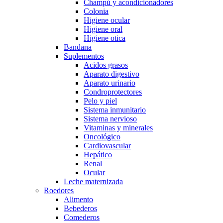
Champú y acondicionadores
Colonia
Higiene ocular
Higiene oral
Higiene otica
Bandana
Suplementos
Acidos grasos
Aparato digestivo
Aparato urinario
Condroprotectores
Pelo y piel
Sistema inmunitario
Sistema nervioso
Vitaminas y minerales
Oncológico
Cardiovascular
Hepático
Renal
Ocular
Leche maternizada
Roedores
Alimento
Bebederos
Comederos