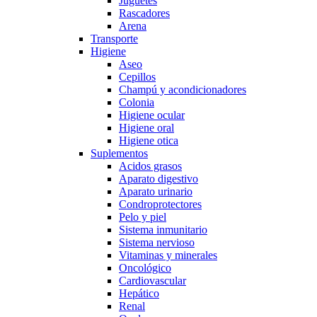
Juguetes
Rascadores
Arena
Transporte
Higiene
Aseo
Cepillos
Champú y acondicionadores
Colonia
Higiene ocular
Higiene oral
Higiene otica
Suplementos
Acidos grasos
Aparato digestivo
Aparato urinario
Condroprotectores
Pelo y piel
Sistema inmunitario
Sistema nervioso
Vitaminas y minerales
Oncológico
Cardiovascular
Hepático
Renal