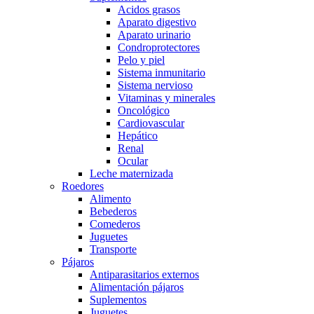
Acidos grasos
Aparato digestivo
Aparato urinario
Condroprotectores
Pelo y piel
Sistema inmunitario
Sistema nervioso
Vitaminas y minerales
Oncológico
Cardiovascular
Hepático
Renal
Ocular
Leche maternizada
Roedores
Alimento
Bebederos
Comederos
Juguetes
Transporte
Pájaros
Antiparasitarios externos
Alimentación pájaros
Suplementos
Juguetes